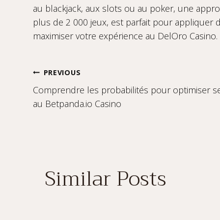
au blackjack, aux slots ou au poker, une approc
plus de 2 000 jeux, est parfait pour appliquer 
maximiser votre expérience au DelOro Casino.
Post
PREVIOUS
Comprendre les probabilités pour optimiser se
navigation
au Betpanda.io Casino
Similar Posts