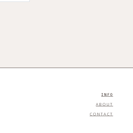
INFO
ABOUT
CONTACT