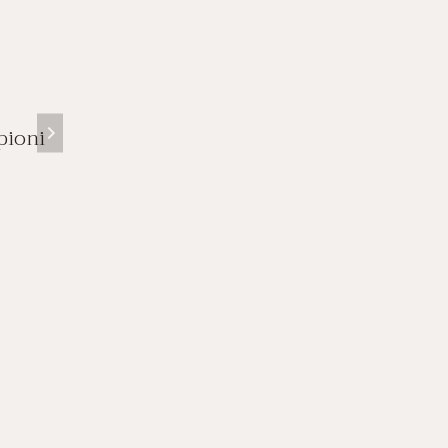
Topos de apuestas
legalmente
autorizados en
mejores casinos
pioni
online en España