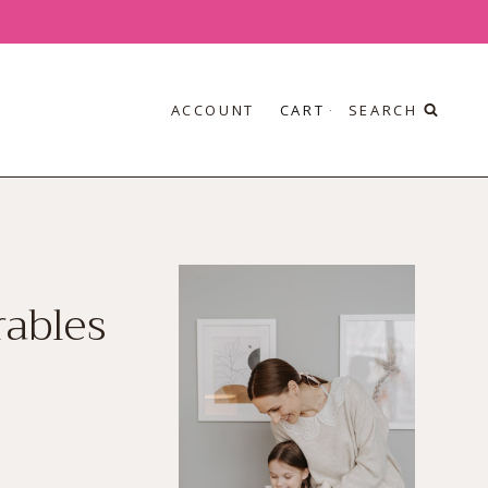
ACCOUNT
CART
SEARCH
rables