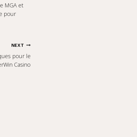
nce MGA et
le pour
NEXT
ques pour le
rWin Casino