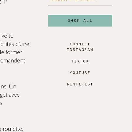
RTP
SHOP ALL
ike to
bilités d’une
CONNECT
INSTAGRAM
 de former
r demandent
TIKTOK
YOUTUBE
PINTEREST
ons. Un
get avec
s
 roulette,