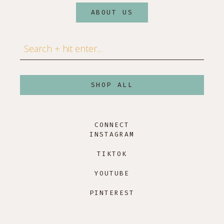
ABOUT US
Search
SHOP ALL
CONNECT
INSTAGRAM
TIKTOK
YOUTUBE
PINTEREST