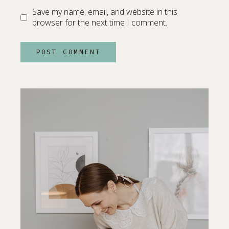
Save my name, email, and website in this
browser for the next time I comment.