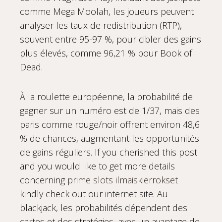
comme Mega Moolah, les joueurs peuvent
analyser les taux de redistribution (RTP),
souvent entre 95-97 %, pour cibler des gains
plus élevés, comme 96,21 % pour Book of
Dead.
À la roulette européenne, la probabilité de
gagner sur un numéro est de 1/37, mais des
paris comme rouge/noir offrent environ 48,6
% de chances, augmentant les opportunités
de gains réguliers. If you cherished this post
and you would like to get more details
concerning
prime slots ilmaiskierrokset
kindly check out our internet site. Au
blackjack, les probabilités dépendent des
cartes et des stratégies, avec un avantage de