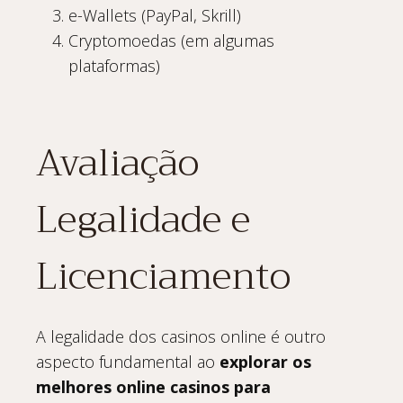
e-Wallets (PayPal, Skrill)
Cryptomoedas (em algumas
plataformas)
Avaliação
Legalidade e
Licenciamento
A legalidade dos casinos online é outro
aspecto fundamental ao
explorar os
melhores online casinos para