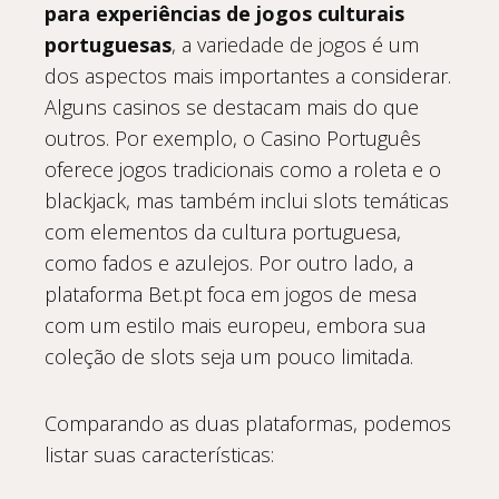
para experiências de jogos culturais
portuguesas
, a variedade de jogos é um
dos aspectos mais importantes a considerar.
Alguns casinos se destacam mais do que
outros. Por exemplo, o Casino Português
oferece jogos tradicionais como a roleta e o
blackjack, mas também inclui slots temáticas
com elementos da cultura portuguesa,
como fados e azulejos. Por outro lado, a
plataforma Bet.pt foca em jogos de mesa
com um estilo mais europeu, embora sua
coleção de slots seja um pouco limitada.
Comparando as duas plataformas, podemos
listar suas características: