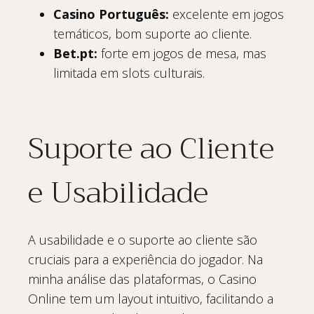
Casino Português:
excelente em jogos
temáticos, bom suporte ao cliente.
Bet.pt:
forte em jogos de mesa, mas
limitada em slots culturais.
Suporte ao Cliente
e Usabilidade
A usabilidade e o suporte ao cliente são
cruciais para a experiência do jogador. Na
minha análise das plataformas, o Casino
Online tem um layout intuitivo, facilitando a