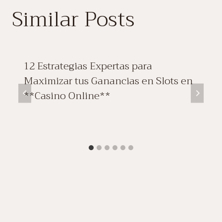
Similar Posts
12 Estrategias Expertas para
Maximizar tus Ganancias en Slots en
**Casino Online**