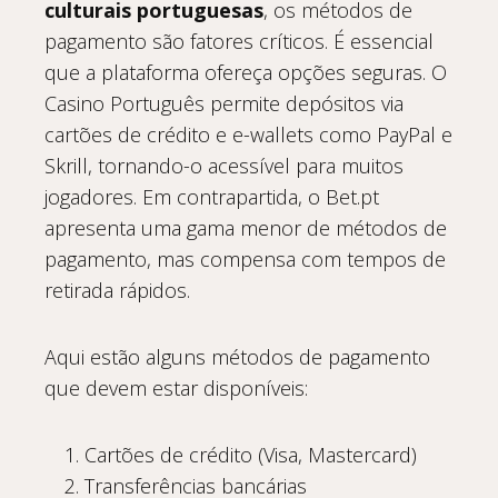
culturais portuguesas
, os métodos de
pagamento são fatores críticos. É essencial
que a plataforma ofereça opções seguras. O
Casino Português permite depósitos via
cartões de crédito e e-wallets como PayPal e
Skrill, tornando-o acessível para muitos
jogadores. Em contrapartida, o Bet.pt
apresenta uma gama menor de métodos de
pagamento, mas compensa com tempos de
retirada rápidos.
Aqui estão alguns métodos de pagamento
que devem estar disponíveis:
Cartões de crédito (Visa, Mastercard)
Transferências bancárias