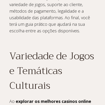
variedade de jogos, suporte ao cliente,
métodos de pagamento, legalidade e a
usabilidade das plataformas. Ao final, você
terá um guia prático que ajudará na sua
escolha entre as opções disponíveis.
Variedade de Jogos
e Temáticas
Culturais
Ao
explorar os melhores casinos online