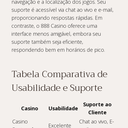
navegação e a localização dos jogos. Seu
suporte é acessível via chat ao vivo e e-mail,
proporcionando respostas rápidas. Em
contraste, o 888 Casino oferece uma
interface menos amigável, embora seu
suporte também seja eficiente,
respondendo bem em horários de pico.
Tabela Comparativa de
Usabilidade e Suporte
Suporte ao
Casino
Usabilidade
Cliente
Casino
Chat ao vivo, E-
Excelente