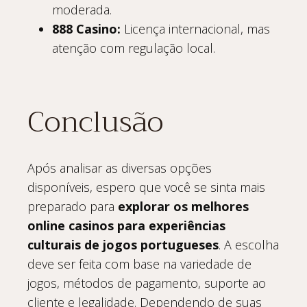
moderada.
888 Casino:
Licença internacional, mas
atenção com regulação local.
Conclusão
Após analisar as diversas opções
disponíveis, espero que você se sinta mais
preparado para
explorar os melhores
online casinos para experiências
culturais de jogos portugueses
. A escolha
deve ser feita com base na variedade de
jogos, métodos de pagamento, suporte ao
cliente e legalidade. Dependendo de suas