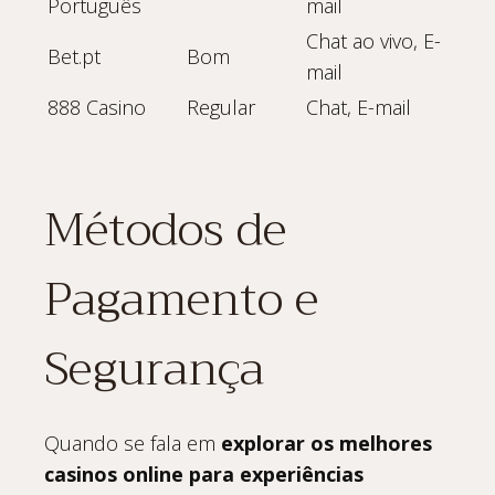
Português
mail
Chat ao vivo, E-
Bet.pt
Bom
mail
888 Casino
Regular
Chat, E-mail
Métodos de
Pagamento e
Segurança
Quando se fala em
explorar os melhores
casinos online para experiências