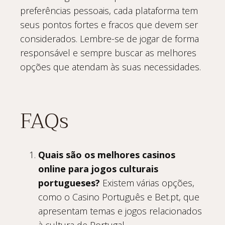
preferências pessoais, cada plataforma tem
seus pontos fortes e fracos que devem ser
considerados. Lembre-se de jogar de forma
responsável e sempre buscar as melhores
opções que atendam às suas necessidades.
FAQs
Quais são os melhores casinos
online para jogos culturais
portugueses?
Existem várias opções,
como o Casino Português e Bet.pt, que
apresentam temas e jogos relacionados
à cultura de Portugal.