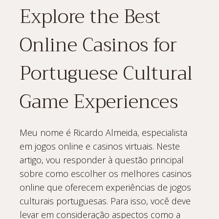
Explore the Best
Online Casinos for
Portuguese Cultural
Game Experiences
Meu nome é Ricardo Almeida, especialista
em jogos online e casinos virtuais. Neste
artigo, vou responder à questão principal
sobre como escolher os melhores casinos
online que oferecem experiências de jogos
culturais portuguesas. Para isso, você deve
levar em consideração aspectos como a