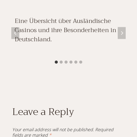
Eine Übersicht über Ausländische
Casinos und ihre Besonderheiten in
Deutschland.
Leave a Reply
Your email address will not be published.
Required
fields are marked
*