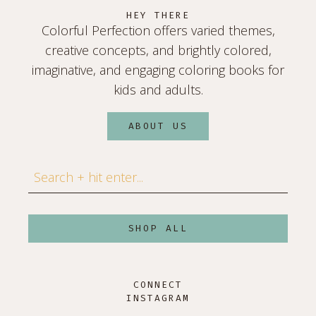
HEY THERE
Colorful Perfection offers varied themes,
creative concepts, and brightly colored,
imaginative, and engaging coloring books for
kids and adults.
ABOUT US
Search
SHOP ALL
CONNECT
INSTAGRAM