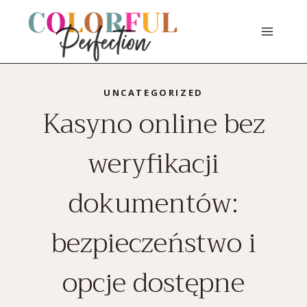
Skip
to
content
UNCATEGORIZED
Kasyno online bez
weryfikacji
dokumentów:
bezpieczeństwo i
opcje dostępne