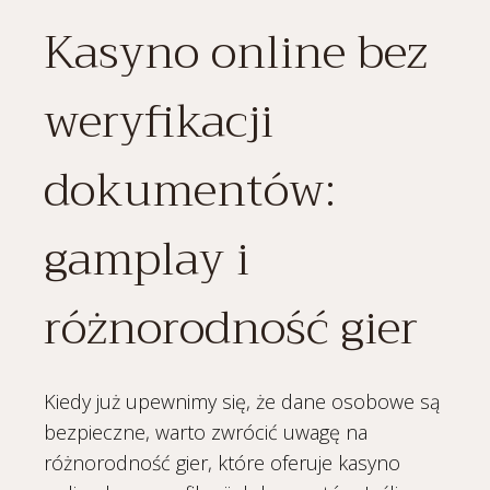
Kasyno online bez
weryfikacji
dokumentów:
gamplay i
różnorodność gier
Kiedy już upewnimy się, że dane osobowe są
bezpieczne, warto zwrócić uwagę na
różnorodność gier, które oferuje kasyno