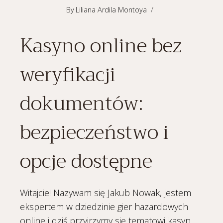
By
Liliana Ardila Montoya
Kasyno online bez
weryfikacji
dokumentów:
bezpieczeństwo i
opcje dostępne
Witajcie! Nazywam się Jakub Nowak, jestem
ekspertem w dziedzinie gier hazardowych
online i dziś przyjrzymy się tematowi kasyn