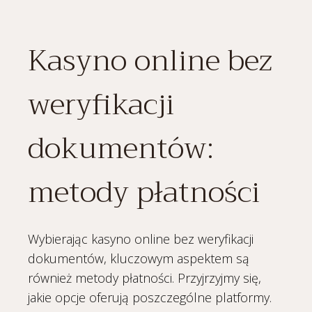
Kasyno online bez
weryfikacji
dokumentów:
metody płatności
Wybierając kasyno online bez weryfikacji
dokumentów, kluczowym aspektem są
również metody płatności. Przyjrzyjmy się,
jakie opcje oferują poszczególne platformy.