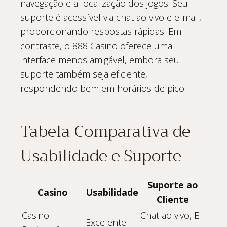
navegação e a localização dos jogos. Seu
suporte é acessível via chat ao vivo e e-mail,
proporcionando respostas rápidas. Em
contraste, o 888 Casino oferece uma
interface menos amigável, embora seu
suporte também seja eficiente,
respondendo bem em horários de pico.
Tabela Comparativa de
Usabilidade e Suporte
Suporte ao
Casino
Usabilidade
Cliente
Casino
Chat ao vivo, E-
Excelente