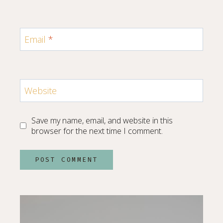
Email
*
Website
Save my name, email, and website in this
browser for the next time I comment.