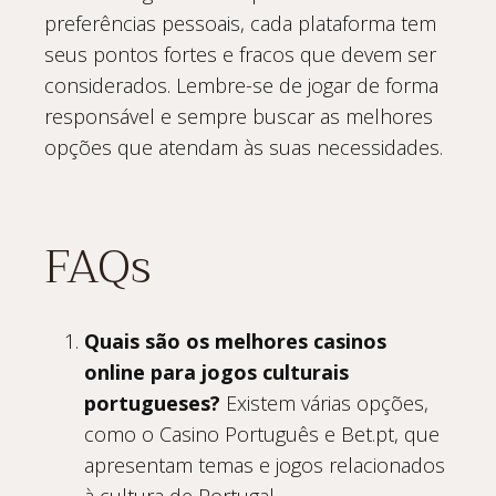
preferências pessoais, cada plataforma tem
seus pontos fortes e fracos que devem ser
considerados. Lembre-se de jogar de forma
responsável e sempre buscar as melhores
opções que atendam às suas necessidades.
FAQs
Quais são os melhores casinos
online para jogos culturais
portugueses?
Existem várias opções,
como o Casino Português e Bet.pt, que
apresentam temas e jogos relacionados
à cultura de Portugal.