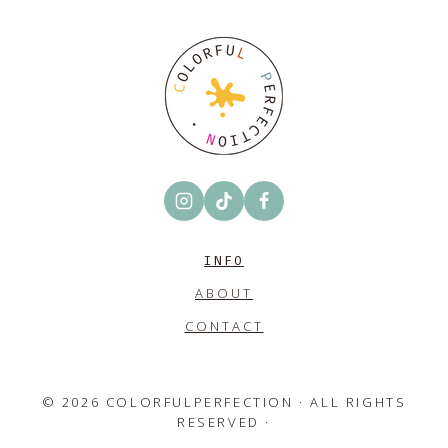
INFO
ABOUT
CONTACT
© 2026 COLORFULPERFECTION · ALL RIGHTS
RESERVED ·