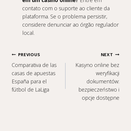
contato com o suporte ao cliente da
plataforma. Se o problema persistir,
considere denunciar ao órgão regulador
local.
Post
PREVIOUS
NEXT
Comparativa de las
Kasyno online bez
navigation
casas de apuestas
weryfikacji
España para el
dokumentów:
fútbol de LaLiga
bezpieczeństwo i
opcje dostępne