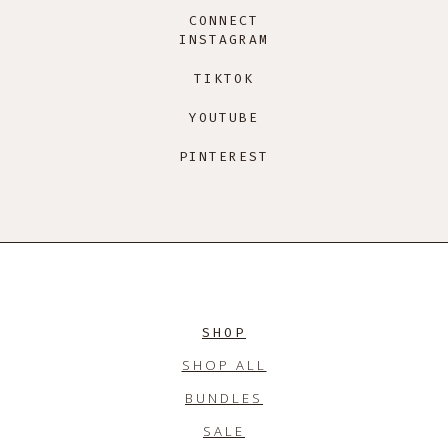
CONNECT
INSTAGRAM
TIKTOK
YOUTUBE
PINTEREST
SHOP
SHOP ALL
BUNDLES
SALE