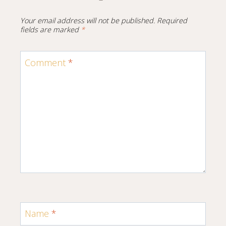
Your email address will not be published.
Required
fields are marked
*
Comment
*
Name
*