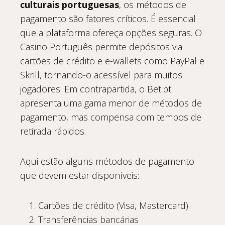
culturais portuguesas
, os métodos de
pagamento são fatores críticos. É essencial
que a plataforma ofereça opções seguras. O
Casino Português permite depósitos via
cartões de crédito e e-wallets como PayPal e
Skrill, tornando-o acessível para muitos
jogadores. Em contrapartida, o Bet.pt
apresenta uma gama menor de métodos de
pagamento, mas compensa com tempos de
retirada rápidos.
Aqui estão alguns métodos de pagamento
que devem estar disponíveis:
Cartões de crédito (Visa, Mastercard)
Transferências bancárias