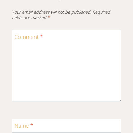
Your email address will not be published.
Required
fields are marked
*
Comment
*
Name
*