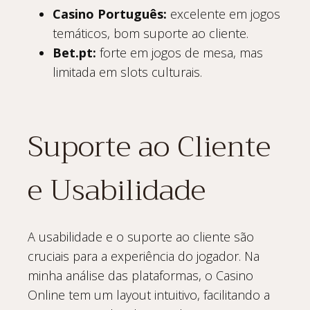
Casino Português:
excelente em jogos
temáticos, bom suporte ao cliente.
Bet.pt:
forte em jogos de mesa, mas
limitada em slots culturais.
Suporte ao Cliente
e Usabilidade
A usabilidade e o suporte ao cliente são
cruciais para a experiência do jogador. Na
minha análise das plataformas, o Casino
Online tem um layout intuitivo, facilitando a