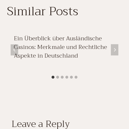
Similar Posts
Ein Überblick über Ausländische
Casinos: Merkmale und Rechtliche
Aspekte in Deutschland
Leave a Reply