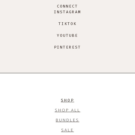
CONNECT
INSTAGRAM
TIKTOK
YOUTUBE
PINTEREST
SHOP
SHOP ALL
BUNDLES
SALE