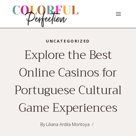
Skip
to
content
UNCATEGORIZED
Explore the Best
Online Casinos for
Portuguese Cultural
Game Experiences
By
Liliana Ardila Montoya