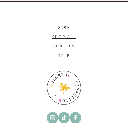
SHOP
SHOP ALL
BUNDLES
SALE