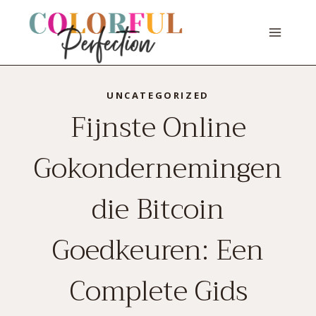
Skip
to
content
UNCATEGORIZED
Fijnste Online
Gokondernemingen
die Bitcoin
Goedkeuren: Een
Complete Gids