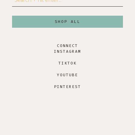
SHOP ALL
CONNECT
INSTAGRAM
TIKTOK
YOUTUBE
PINTEREST