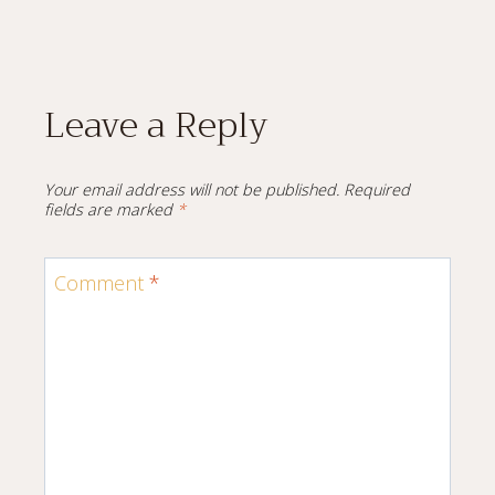
Leave a Reply
Your email address will not be published.
Required
fields are marked
*
Comment
*