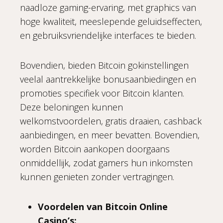
naadloze gaming-ervaring, met graphics van
hoge kwaliteit, meeslepende geluidseffecten,
en gebruiksvriendelijke interfaces te bieden.
Bovendien, bieden Bitcoin gokinstellingen
veelal aantrekkelijke bonusaanbiedingen en
promoties specifiek voor Bitcoin klanten.
Deze beloningen kunnen
welkomstvoordelen, gratis draaien, cashback
aanbiedingen, en meer bevatten. Bovendien,
worden Bitcoin aankopen doorgaans
onmiddellijk, zodat gamers hun inkomsten
kunnen genieten zonder vertragingen.
Voordelen van Bitcoin Online
Casino’s: