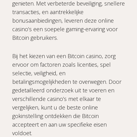
genieten. Met verbeterde beveiliging, snellere
transacties, en aantrekkelijke
bonusaanbiedingen, leveren deze online
casino’s een soepele gaming-ervaring voor
Bitcoin gebruikers.
Bij het kiezen van een Bitcoin casino, zorg
ervoor om factoren zoals licenties, spel
selectie, veiligheid, en
betalingsmogelijkheden te overwegen. Door
gedetailleerd onderzoek uit te voeren en
verschillende casino’s met elkaar te
vergelijken, kunt u de beste online
gokinstelling ontdekken die Bitcoin
accepteert en aan uw specifieke eisen
voldoet.