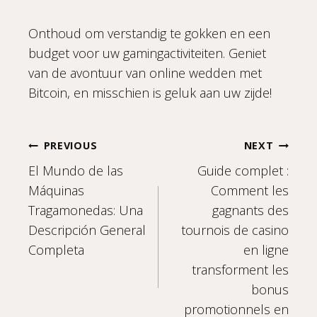
Onthoud om verstandig te gokken en een
budget voor uw gamingactiviteiten. Geniet
van de avontuur van online wedden met
Bitcoin, en misschien is geluk aan uw zijde!
Post
PREVIOUS
NEXT
El Mundo de las
Guide complet :
navigation
Máquinas
Comment les
Tragamonedas: Una
gagnants des
Descripción General
tournois de casino
Completa
en ligne
transforment les
bonus
promotionnels en