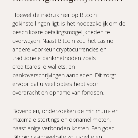
Hoewel de nadruk hier op Bitcoin
gokinstellingen ligt, is het noodzakelijk om de
beschikbare betalingsmogelijkheden te
overwegen. Naast Bitcoin zou het casino
andere voorkeur cryptocurrencies en
traditionele bankmethoden zoals
creditcards, e-wallets, en
bankoverschrijvingen aanbieden. Dit zorgt
ervoor dat u veel opties hebt voor
overdracht en opname van fondsen.
Bovendien, onderzoeken de minimum- en
maximale stortings en opnamelimieten,
naast enige verbonden kosten. Een goed
Bitcoin casinowebsite zou snelle en