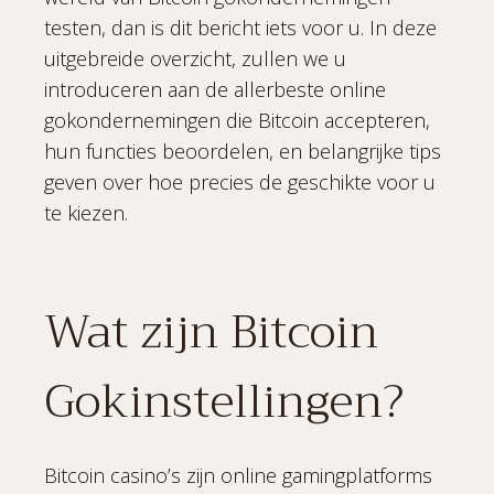
testen, dan is dit bericht iets voor u. In deze
uitgebreide overzicht, zullen we u
introduceren aan de allerbeste online
gokondernemingen die Bitcoin accepteren,
hun functies beoordelen, en belangrijke tips
geven over hoe precies de geschikte voor u
te kiezen.
Wat zijn Bitcoin
Gokinstellingen?
Bitcoin casino’s zijn online gamingplatforms