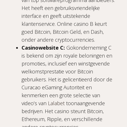
van top softwareprogramma aanbieders.
Het heeft een gebruiksvriendelijke
interface en geeft uitstekende
klantenservice. Online casino B keurt
goed Bitcoin, Bitcoin Geld, en Dash,
onder andere cryptocurrencies.
Casinowebsite C:
Gokonderneming C
is bekend om zijn royale beloningen en
promoties, inclusief een winstgevende
welkomstprestatie voor Bitcoin
gebruikers. Het is gelicentieerd door de
Curacao eGaming Autoriteit en
kenmerken een grote selectie van
video’s van
Lalabet
toonaangevende
bedrijven. Het casino steunt Bitcoin,
Ethereum, Ripple, en verschillende