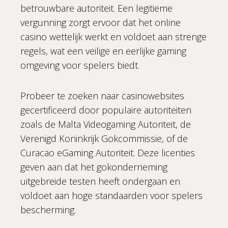
betrouwbare autoriteit. Een legitieme
vergunning zorgt ervoor dat het online
casino wettelijk werkt en voldoet aan strenge
regels, wat een veilige en eerlijke gaming
omgeving voor spelers biedt.
Probeer te zoeken naar casinowebsites
gecertificeerd door populaire autoriteiten
zoals de Malta Videogaming Autoriteit, de
Verenigd Koninkrijk Gokcommissie, of de
Curacao eGaming Autoriteit. Deze licenties
geven aan dat het gokonderneming
uitgebreide testen heeft ondergaan en
voldoet aan hoge standaarden voor spelers
bescherming.