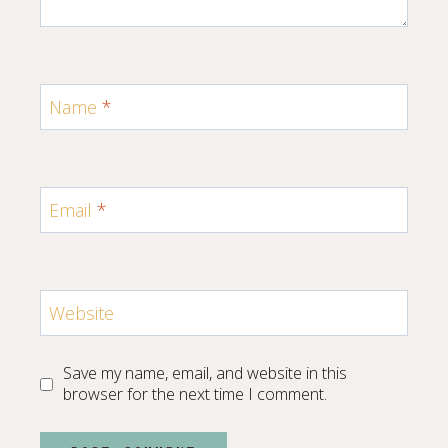
Name
*
Email
*
Website
Save my name, email, and website in this
browser for the next time I comment.