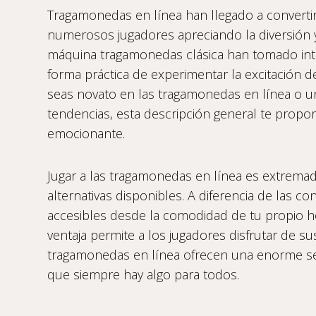
Tragamonedas en línea han llegado a convertir
numerosos jugadores apreciando la diversión y
máquina tragamonedas clásica han tomado int
forma práctica de experimentar la
excitación d
seas novato en las tragamonedas en línea o un
tendencias, esta descripción general te propor
emocionante.
Jugar a las tragamonedas en línea es extremad
alternativas disponibles. A diferencia de las c
accesibles desde la comodidad de tu propio h
ventaja permite a los jugadores disfrutar de 
tragamonedas en línea ofrecen una enorme sele
que siempre hay algo para todos.