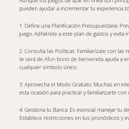
Aunque los juegos de azar en línea son princip
pueden ayudar a incrementar tu experiencia to
1. Define una Planificación Presupuestaria: Pre
juego. Adhiérete a este plan de gastos y evita 
2. Consulta las Políticas: Familiarízate con las
te será de
Afun bono de bienvenida
ayuda a en
cualquier símbolo único.
3. Aprovecha el Modo Gratuito: Muchas en inte
esta ocasión para practicar y familiarizarte con
4. Gestiona tu Banca: Es esencial manejar tu 
Establece restricciones en tus pronósticos y e