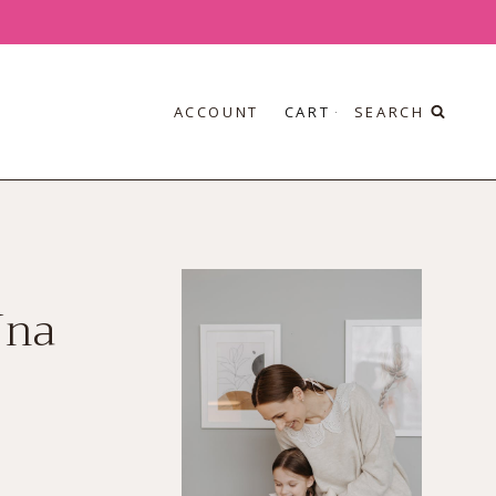
ACCOUNT
CART
SEARCH
Una