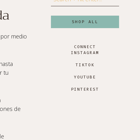
da
SHOP ALL
á por medio
CONNECT
INSTAGRAM
 hasta
TIKTOK
r tu
YOUTUBE
PINTEREST
a
iones de
de