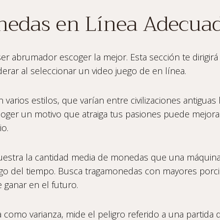
nedas en Línea Adecua
er abrumador escoger la mejor. Esta sección te dirigir
rar al seleccionar un video juego de en línea.
 varios estilos, que varían entre civilizaciones antiguas
oger un motivo que atraiga tus pasiones puede mejora
io.
P muestra la cantidad media de monedas que una máquin
argo del tiempo. Busca tragamonedas con mayores porc
ganar en el futuro.
da como varianza, mide el peligro referido a una partida 