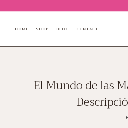
Skip
to
content
HOME
SHOP
BLOG
CONTACT
El Mundo de las 
Descripci