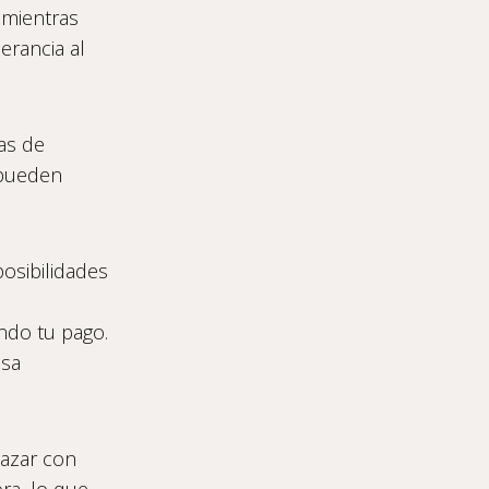
 mientras
erancia al
as de
 pueden
posibilidades
ndo tu pago.
nsa
 azar con
ra, lo que