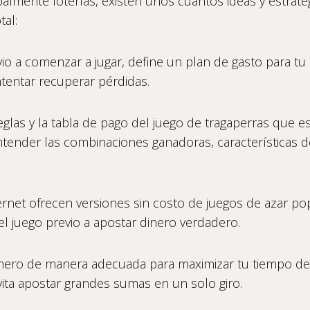
almente loterías, existen unos cuantos ideas y estrate
tal:
vio a comenzar a jugar, define un plan de gasto para tu
intentar recuperar pérdidas.
 reglas y la tabla de pago del juego de tragaperras que e
tender las combinaciones ganadoras, características de
rnet ofrecen versiones sin costo de juegos de azar po
 el juego previo a apostar dinero verdadero.
dinero de manera adecuada para maximizar tu tiempo de
vita apostar grandes sumas en un solo giro.