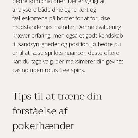
bedre kombinationer. Det er vigtigt at
analysere både dine egne kort og
fælleskortene på bordet for at forudse
modstandernes hænder. Denne evaluering
kræver erfaring, men også et godt kendskab
til sandsynligheder og position. Jo bedre du
er til at læse spillets nuancer, desto oftere
kan du tage valg, der maksimerer din gevinst
casino uden rofus free spins
.
Tips til at træne din
forståelse af
pokerhænder