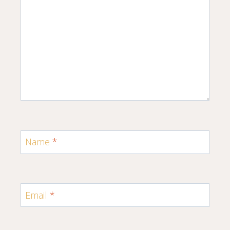
Name
*
Email
*