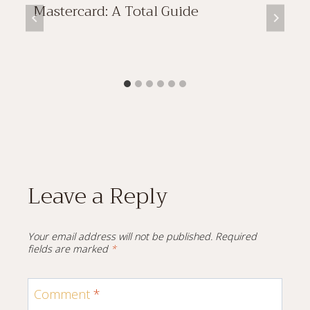
Mastercard: A Total Guide
Leave a Reply
Your email address will not be published.
Required
fields are marked
*
Comment
*