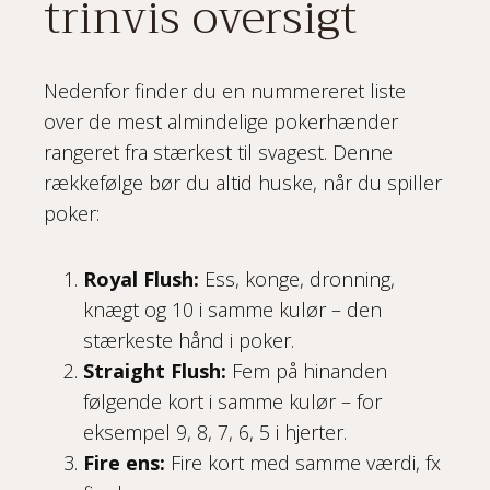
trinvis oversigt
Nedenfor finder du en nummereret liste
over de mest almindelige pokerhænder
rangeret fra stærkest til svagest. Denne
rækkefølge bør du altid huske, når du spiller
poker:
Royal Flush:
Ess, konge, dronning,
knægt og 10 i samme kulør – den
stærkeste hånd i poker.
Straight Flush:
Fem på hinanden
følgende kort i samme kulør – for
eksempel 9, 8, 7, 6, 5 i hjerter.
Fire ens:
Fire kort med samme værdi, fx