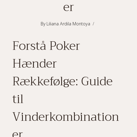
er
By
Liliana Ardila Montoya
Forstå Poker
Hænder
Rækkefølge: Guide
til
Vinderkombination
er