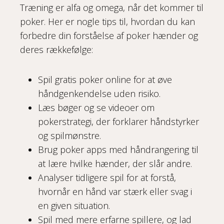
Træning er alfa og omega, når det kommer til
poker. Her er nogle tips til, hvordan du kan
forbedre din forståelse af poker hænder og
deres rækkefølge:
Spil gratis poker online for at øve
håndgenkendelse uden risiko.
Læs bøger og se videoer om
pokerstrategi, der forklarer håndstyrker
og spilmønstre.
Brug poker apps med håndrangering til
at lære hvilke hænder, der slår andre.
Analyser tidligere spil for at forstå,
hvornår en hånd var stærk eller svag i
en given situation.
Spil med mere erfarne spillere, og lad