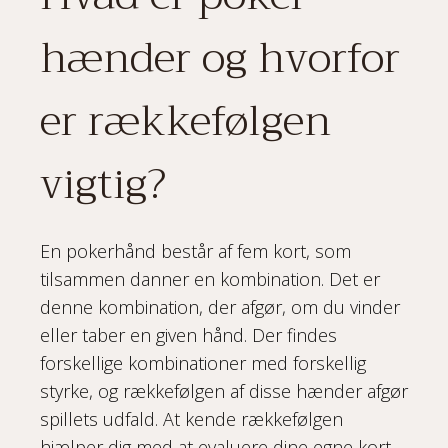
hænder og hvorfor
er rækkefølgen
vigtig?
En pokerhånd består af fem kort, som
tilsammen danner en kombination. Det er
denne kombination, der afgør, om du vinder
eller taber en given hånd. Der findes
forskellige kombinationer med forskellig
styrke, og rækkefølgen af disse hænder afgør
spillets udfald. At kende rækkefølgen
hjælper dig med at evaluere dine egne kort