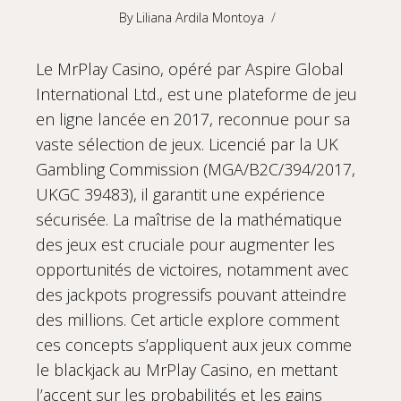
By
Liliana Ardila Montoya
Le MrPlay Casino, opéré par Aspire Global
International Ltd., est une plateforme de jeu
en ligne lancée en 2017, reconnue pour sa
vaste sélection de jeux. Licencié par la UK
Gambling Commission (MGA/B2C/394/2017,
UKGC 39483), il garantit une expérience
sécurisée. La maîtrise de la mathématique
des jeux est cruciale pour augmenter les
opportunités de victoires, notamment avec
des jackpots progressifs pouvant atteindre
des millions. Cet article explore comment
ces concepts s’appliquent aux jeux comme
le blackjack au MrPlay Casino, en mettant
l’accent sur les probabilités et les gains