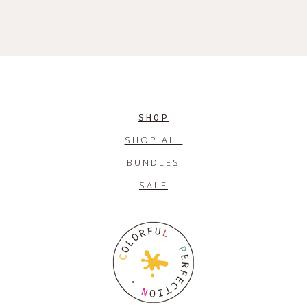
SHOP
SHOP ALL
BUNDLES
SALE