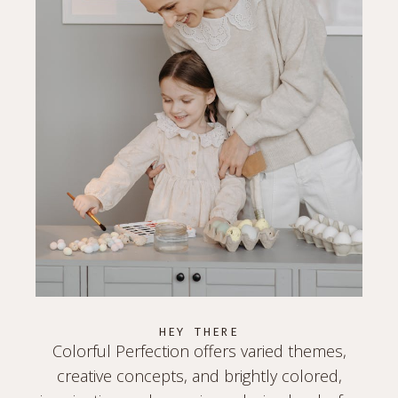
HEY THERE
Colorful Perfection offers varied themes,
creative concepts, and brightly colored,