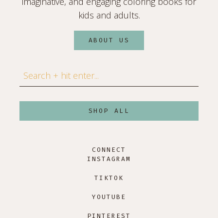
imaginative, and engaging coloring books for
kids and adults.
ABOUT US
Search
SHOP ALL
CONNECT
INSTAGRAM
TIKTOK
YOUTUBE
PINTEREST