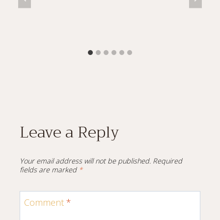
Leave a Reply
Your email address will not be published.
Required
fields are marked
*
Comment
*