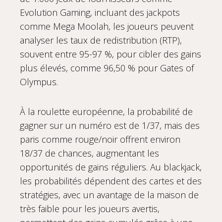
Evolution Gaming, incluant des jackpots
comme Mega Moolah, les joueurs peuvent
analyser les taux de redistribution (RTP),
souvent entre 95-97 %, pour cibler des gains
plus élevés, comme 96,50 % pour Gates of
Olympus.
À la roulette européenne, la probabilité de
gagner sur un numéro est de 1/37, mais des
paris comme rouge/noir offrent environ
18/37 de chances, augmentant les
opportunités de gains réguliers. Au blackjack,
les probabilités dépendent des cartes et des
stratégies, avec un avantage de la maison de
très faible pour les joueurs avertis,