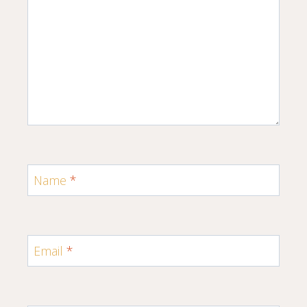
Name
*
Email
*