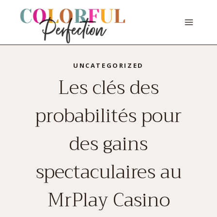
Skip
to
content
UNCATEGORIZED
Les clés des
probabilités pour
des gains
spectaculaires au
MrPlay Casino