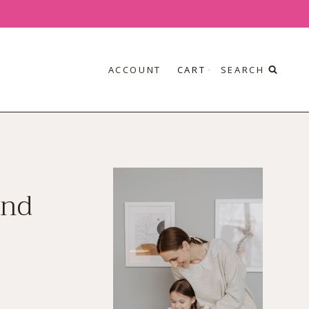
ACCOUNT
CART
SEARCH
und