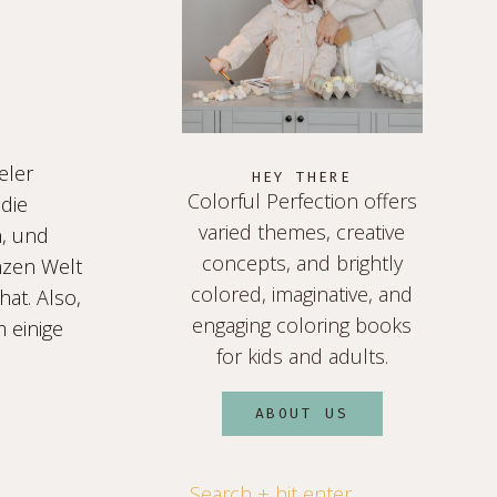
eler
HEY THERE
Colorful Perfection offers
die
varied themes, creative
n, und
concepts, and brightly
anzen Welt
colored, imaginative, and
at. Also,
engaging coloring books
 einige
for kids and adults.
ABOUT US
Search