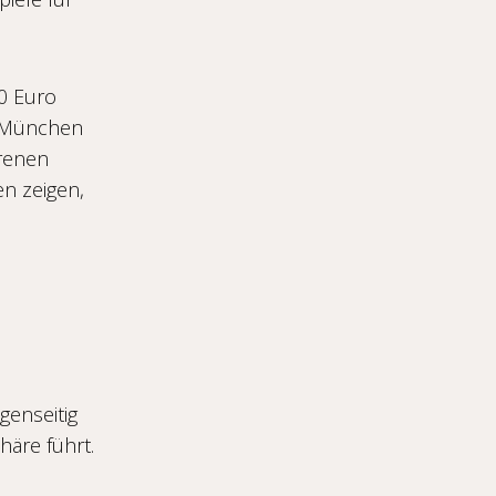
00 Euro
s München
orenen
n zeigen,
genseitig
häre führt.