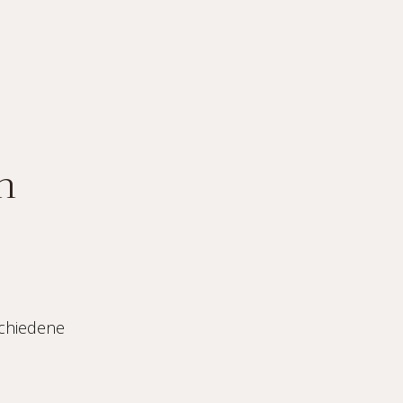
n
schiedene