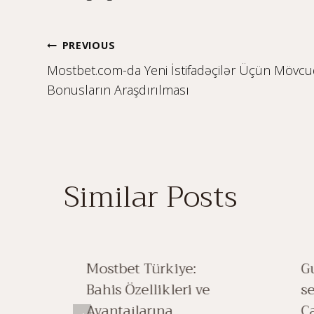
Post
PREVIOUS
Mostbet.com-da Yeni İstifadəçilər Üçün Mövc
navigation
Bonusların Araşdırılması
Similar Posts
Mostbet Türkiye:
G
o
Bahis Özellikleri ve
s
Avantajlarına
C