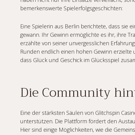
bemerkenswerte Spielerfolgsgeschichten:
Eine Spielerin aus Berlin berichtete, dass sie
gewann. Ihr Gewinn ermöglichte es ihr, ihre T
erzählte von seiner unvergesslichen Erfahrun
Runden endlich einen hohen Gewinn erzielte u
dass Glück und Geschick im Glücksspiel z
Die Community hint
Eine der stärksten Säulen von Glitchspin Casino
unterstützen. Die Plattform fördert den Austau
Hier sind einige Möglichkeiten, wie die Gemeins