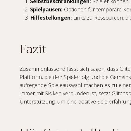
Selbstbeschränkungen:
Spieler können L
Spielpausen:
Optionen für temporäre Kon
Hilfestellungen:
Links zu Ressourcen, die
Fazit
Zusammenfassend lässt sich sagen, dass Glitchs
Plattform, die den Spielerfolg und die Gemeins
aufregende Spieleauswahl machen es zu einer
immer mit Risiken verbunden ist, setzt Glitchs
Unterstützung, um eine positive Spielerfahrun