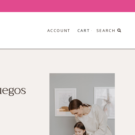
ACCOUNT
CART
SEARCH
uegos