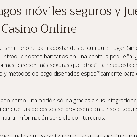
agos móviles seguros y ju
 Casino Online
u smartphone para apostar desde cualquier lugar. Sin 
al introducir datos bancarios en una pantalla pequeña. 
ormas parecen más seguras que otras? La respuesta es
o y métodos de pago diseñados específicamente para d
nado como una opción sólida gracias a sus integracion
iten que tus depósitos se procesen con un solo toque,
mpartir información sensible con terceros.
ternacionales que garantizan que cada transacción cump