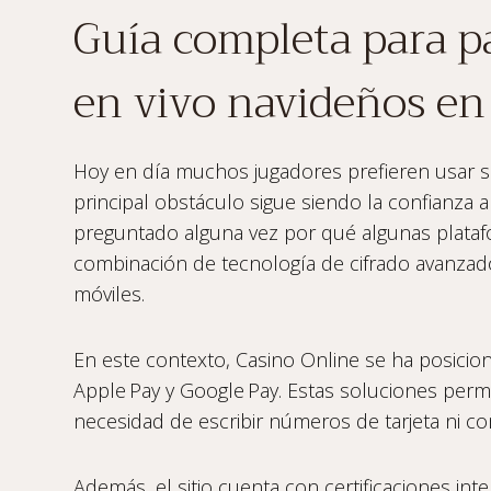
Guía completa para p
en vivo navideños en
Hoy en día muchos jugadores prefieren usar s
principal obstáculo sigue siendo la confianza 
preguntado alguna vez por qué algunas plataf
combinación de tecnología de cifrado avanzad
móviles.
En este contexto, Casino Online se ha posicio
Apple Pay y Google Pay. Estas soluciones perm
necesidad de escribir números de tarjeta ni co
Además, el sitio cuenta con certificaciones in