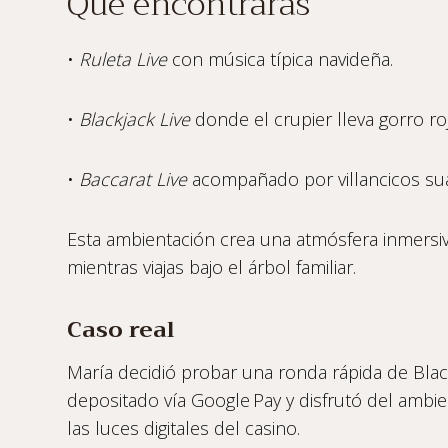
Qué encontrarás
•
Ruleta Live
con música típica navideña.
•
Blackjack Live
donde el crupier lleva gorro roj
•
Baccarat Live
acompañado por villancicos su
Esta ambientación crea una atmósfera inmersiv
mientras viajas bajo el árbol familiar.
Caso real
María decidió probar una ronda rápida de Black
depositado vía Google Pay y disfrutó del ambi
las luces digitales del casino.