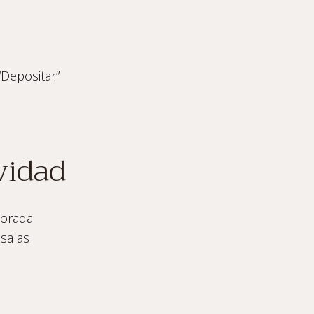
“Depositar”
vidad
porada
 salas