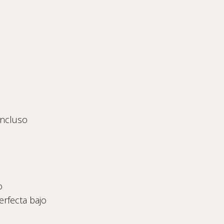
incluso
o
erfecta bajo