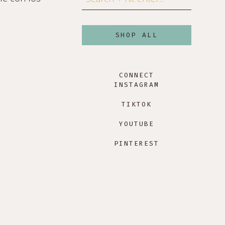
SHOP ALL
CONNECT
INSTAGRAM
TIKTOK
YOUTUBE
PINTEREST