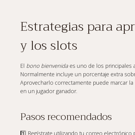
Estrategias para ap
y los slots
El
bono bienvenida
es uno de los principales a
Normalmente incluye un porcentaje extra sobre
Aprovecharlo correctamente puede marcar la di
en un jugador ganador.
Pasos recomendados
1️⃣ Regístrate utilizando tu correo electrónico 