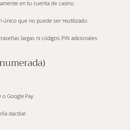
amente en tu cuenta de casino.
 único que no puede ser reutilizado.
aseñas largas ni códigos PIN adicionales.
a numerada)
y o Google Pay.
la dactilar.