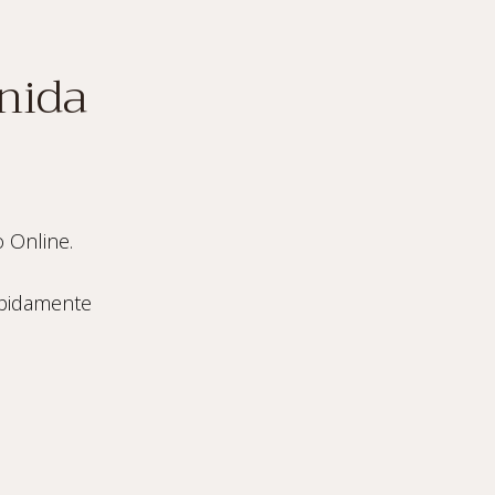
enida
o Online.
ápidamente