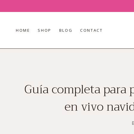
Skip
to
content
HOME
SHOP
BLOG
CONTACT
Guía completa para 
en vivo navi