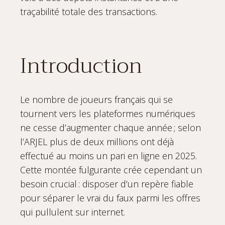
traçabilité totale des transactions.
Introduction
Le nombre de joueurs français qui se
tournent vers les plateformes numériques
ne cesse d’augmenter chaque année ; selon
l’ARJEL plus de deux millions ont déjà
effectué au moins un pari en ligne en 2025.
Cette montée fulgurante crée cependant un
besoin crucial : disposer d’un repère fiable
pour séparer le vrai du faux parmi les offres
qui pullulent sur internet.