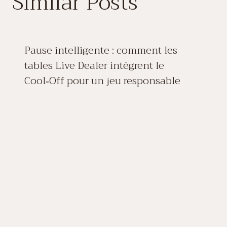
Similar Posts
Pause intelligente : comment les
tables Live Dealer intègrent le
Cool‑Off pour un jeu responsable