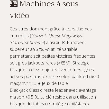
🎰 Machines à sous
vidéo
Ces titres dominent grâce à leurs thèmes
immersifs (
Gonzo’s Quest Megaways
,
Starburst Xtreme
) ainsi au RTP moyen
supérieur à 96 %, volatilité variable
permettant soit petites victoires fréquentes
soit gros jackpots rares (>€5M). Stratégie
basique : jouez toujours avec toutes lignes
actives puis ajustez mise selon bankroll (%30
max).\n\n### ♠️ Jeux de table
Blackjack Classic reste leader avec avantage
maison <0·5 %. La clé réside dans utilisation
basique du tableau stratégie («hit/stand»