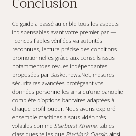
Conclusion
Ce guide a passé au crible tous les aspects
indispensables avant votre premier pari —
licences fiables vérifiées via autorités
reconnues, lecture précise des conditions
promotionnelles grâce aux conseils issus
notammentdes revues indépendantes
proposées par Basketnews.Net, mesures
sécuritaires avancées protégeant vos
données personnelles ainsi qu’une panoplie
complète d’options bancaires adaptées à
chaque profil joueur.​ Nous avons exploré
ensemble machines à sous vidéo très
volatiles comme
Starburst Xtreme
, tables
classiques telles que
Blackjack Classic
, ainsi