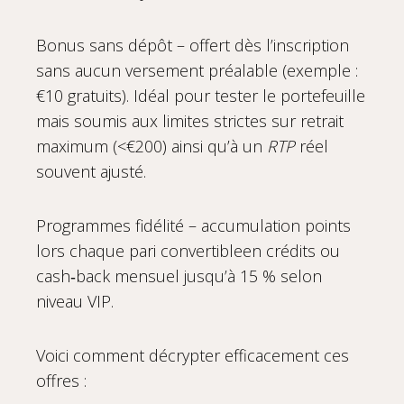
Bonus sans dépôt – offert dès l’inscription
sans aucun versement préalable (exemple :
€10 gratuits). Idéal pour tester le portefeuille
mais soumis aux limites strictes sur retrait
maximum (<€200) ainsi qu’à un
RTP
réel
souvent ajusté.
Programmes fidélité – accumulation points
lors chaque pari convertibleen crédits ou
cash‑back mensuel jusqu’à 15 % selon
niveau VIP.
Voici comment décrypter efficacement ces
offres :