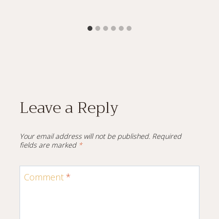
Leave a Reply
Your email address will not be published.
Required
fields are marked
*
Comment
*