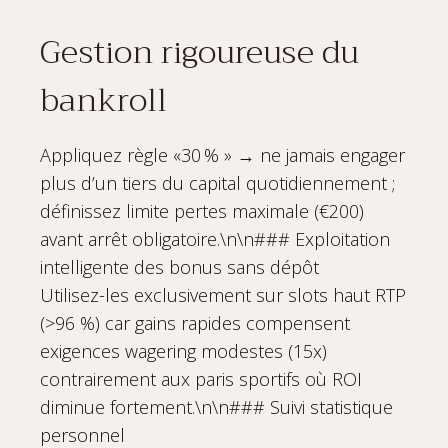
Gestion rigoureuse du
bankroll
Appliquez règle «30 % » → ne jamais engager
plus d’un tiers du capital quotidiennement ;
définissez limite pertes maximale (€200)
avant arrêt obligatoire.\n\n### Exploitation
intelligente des bonus sans dépôt
Utilisez-les exclusivement sur slots haut RTP
(>96 %) car gains rapides compensent
exigences wagering modestes (15x)
contrairement aux paris sportifs où ROI
diminue fortement.\n\n### Suivi statistique
personnel