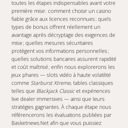
toutes les étapes indispensables avant votre
première mise : comment choisir un casino
fiable grâce aux licences reconnues ; quels
types de bonus offrent réellement un
avantage après décryptage des exigences de
mise ; quelles mesures sécuritaires
protègent vos informations personnelles ;
quelles solutions bancaires assurent rapidité
et coût maîtrisé ; enfin nous explorerons les
jeux phares — slots vidéo à haute volatilité
comme
Starburst Xtreme
, tables classiques
telles que
Blackjack Classic
et expériences
live dealer immersives — ainsi que leurs
stratégies gagnantes. À chaque étape nous
référencerons les évaluations publiées par
Basketnews.Net afin que vous puissiez