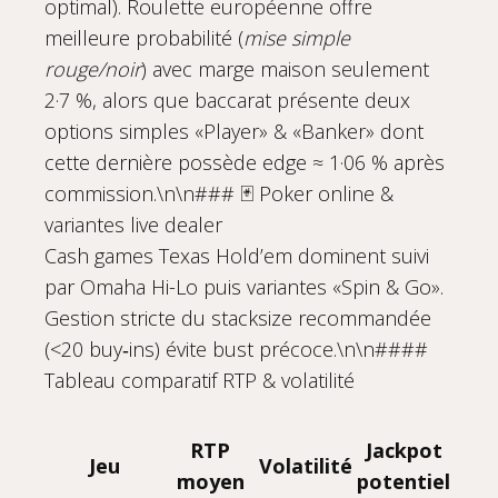
optimal). Roulette européenne offre
meilleure probabilité (
mise simple
rouge/noir
) avec marge maison seulement
2·7 %, alors que baccarat présente deux
options simples «Player» & «Banker» dont
cette dernière possède edge ≈ 1·06 % après
commission.\n\n### 🃏 Poker online &
variantes live dealer
Cash games Texas Hold’em dominent suivi
par Omaha Hi-Lo puis variantes «Spin & Go».
Gestion stricte du stacksize recommandée
(<20 buy‑ins) évite bust précoce.\n\n####
Tableau comparatif RTP & volatilité
RTP
Jackpot
Jeu
Volatilité
moyen
potentiel