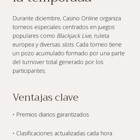
Durante diciembre, Casino Online organiza
torneos especiales centrados en juegos
populares como
Blackjack Live
, ruleta
europea y diversas
slots
. Cada torneo tiene
un pozo acumulado formado por una parte
del turnover total generado por los
participantes.
Ventajas clave
• Premios diarios garantizados
• Clasificaciones actualizadas cada hora