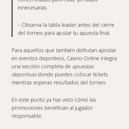
innecesarias.
– Observa la tabla leader antes del cierre
del torneo para ajustar tu apuesta final.
Para aquellos que también disfrutan apostar
en eventos deportivos, Casino Online integra
una sección completa de
apuestas
deportivas
donde puedes colocar tickets
mientras esperas resultados del torneo.
En este punto ya has visto cómo las
promociones benefician al jugador
responsable.