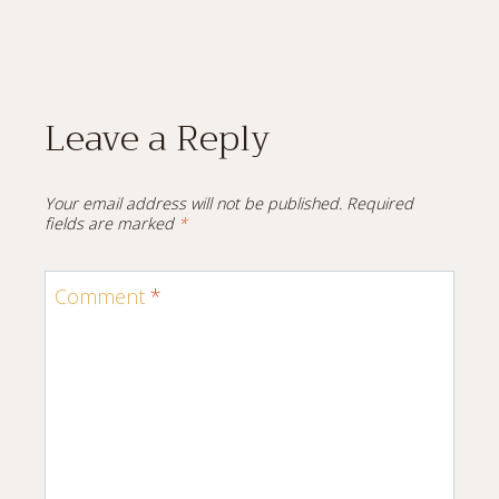
Leave a Reply
Your email address will not be published.
Required
fields are marked
*
Comment
*