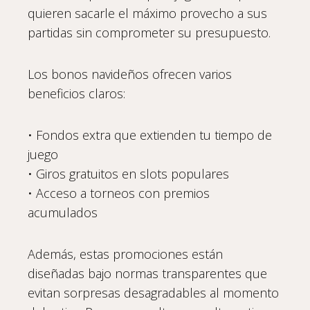
quieren sacarle el máximo provecho a sus
partidas sin comprometer su presupuesto.
Los bonos navideños ofrecen varios
beneficios claros:
• Fondos extra que extienden tu tiempo de
juego
• Giros gratuitos en slots populares
• Acceso a torneos con premios
acumulados
Además, estas promociones están
diseñadas bajo normas transparentes que
evitan sorpresas desagradables al momento