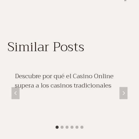
Similar Posts
Descubre por qué el Casino Online
supera a los casinos tradicionales