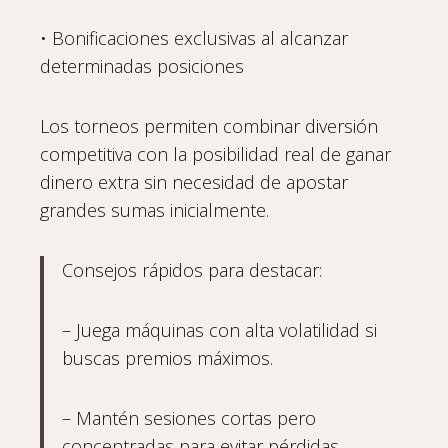
• Bonificaciones exclusivas al alcanzar
determinadas posiciones
Los torneos permiten combinar diversión
competitiva con la posibilidad real de ganar
dinero extra sin necesidad de apostar
grandes sumas inicialmente.
Consejos rápidos para destacar:
– Juega máquinas con alta volatilidad si
buscas premios máximos.
– Mantén sesiones cortas pero
concentradas para evitar pérdidas