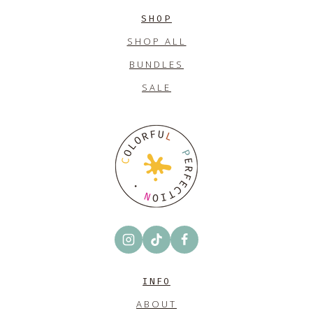
SHOP
SHOP ALL
BUNDLES
SALE
INFO
ABOUT