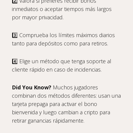
2️⃣ Valora si prefieres recibir bonos
inmediatos o aceptar tiempos más largos
por mayor privacidad.
3️⃣ Comprueba los límites máximos diarios
tanto para depósitos como para retiros.
4️⃣ Elige un método que tenga soporte al
cliente rápido en caso de incidencias.
Did You Know?
Muchos jugadores
combinan dos métodos diferentes: usan una
tarjeta prepaga para activar el bono
bienvenida y luego cambian a cripto para
retirar ganancias rápidamente.