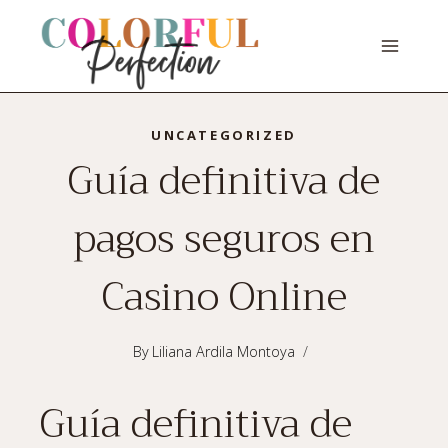
Skip
to
content
UNCATEGORIZED
Guía definitiva de
pagos seguros en
Casino Online
By
Liliana Ardila Montoya
Guía definitiva de