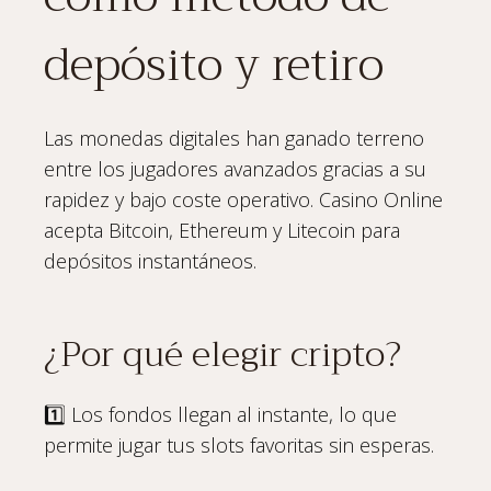
depósito y retiro
Las monedas digitales han ganado terreno
entre los jugadores avanzados gracias a su
rapidez y bajo coste operativo. Casino Online
acepta Bitcoin, Ethereum y Litecoin para
depósitos instantáneos.
¿Por qué elegir cripto?
1️⃣ Los fondos llegan al instante, lo que
permite jugar tus slots favoritas sin esperas.