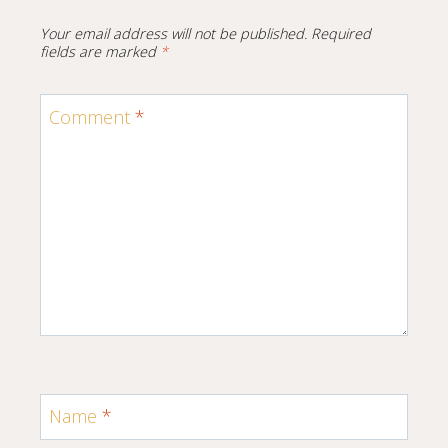
Your email address will not be published.
Required
fields are marked
*
Comment
*
Name
*