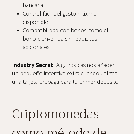
bancaria
Control fácil del gasto máximo
disponible
Compatibilidad con bonos como el
bono bienvenida sin requisitos
adicionales
Industry Secret:
Algunos casinos añaden
un pequeño incentivo extra cuando utilizas
una tarjeta prepaga para tu primer depósito.
Criptomonedas
como método de