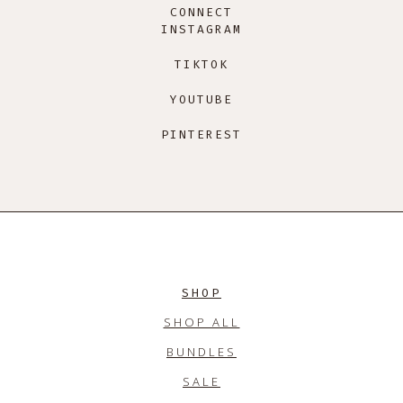
CONNECT
INSTAGRAM
TIKTOK
YOUTUBE
PINTEREST
SHOP
SHOP ALL
BUNDLES
SALE