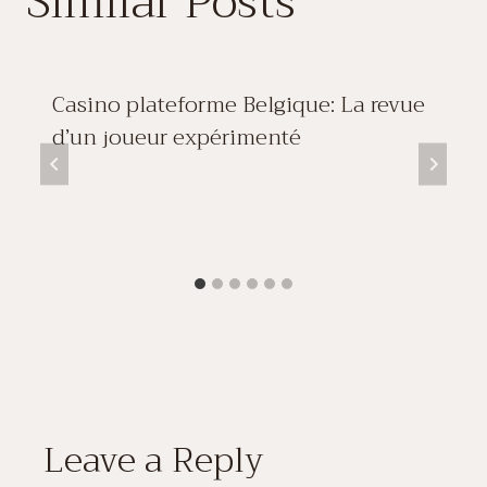
Similar Posts
Casino plateforme Belgique: La revue
d’un joueur expérimenté
Leave a Reply