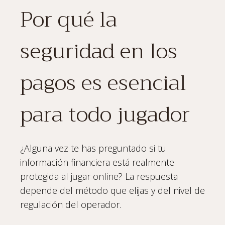
Por qué la
seguridad en los
pagos es esencial
para todo jugador
¿Alguna vez te has preguntado si tu
información financiera está realmente
protegida al jugar online? La respuesta
depende del método que elijas y del nivel de
regulación del operador.