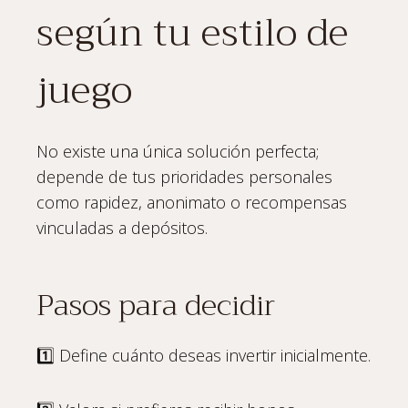
según tu estilo de
juego
No existe una única solución perfecta;
depende de tus prioridades personales
como rapidez, anonimato o recompensas
vinculadas a depósitos.
Pasos para decidir
1️⃣ Define cuánto deseas invertir inicialmente.