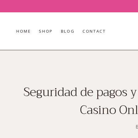
Skip
to
content
HOME
SHOP
BLOG
CONTACT
Seguridad de pagos y
Casino Onl