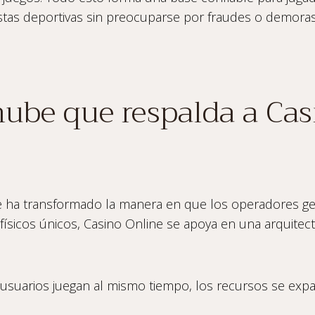
stas deportivas sin preocuparse por fraudes o demora
nube que respalda a Cas
e ha transformado la manera en que los operadores ge
ísicos únicos, Casino Online se apoya en una arquitect
usuarios juegan al mismo tiempo, los recursos se exp