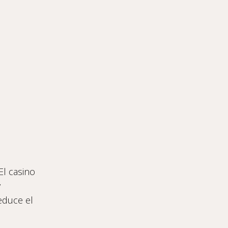
El casino
y
educe el