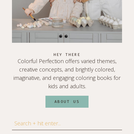
HEY THERE
Colorful Perfection offers varied themes,
creative concepts, and brightly colored,
imaginative, and engaging coloring books for
kids and adults.
ABOUT US
Search