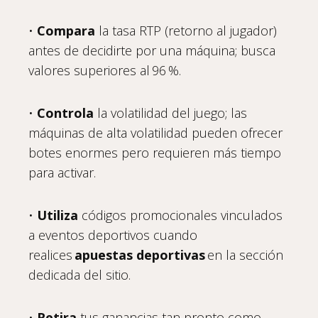
•
Compara
la tasa RTP (retorno al jugador)
antes de decidirte por una máquina; busca
valores superiores al 96 %.
•
Controla
la volatilidad del juego; las
máquinas de alta volatilidad pueden ofrecer
botes enormes pero requieren más tiempo
para activar.
•
Utiliza
códigos promocionales vinculados
a eventos deportivos cuando
realices
apuestas deportivas
en la sección
dedicada del sitio.
•
Retira
tus ganancias tan pronto como