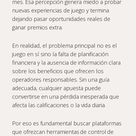
mes. Esa percepción genera miedo a probar
nuevas experiencias de juego y termina
dejando pasar oportunidades reales de
ganar premios extra.
En realidad, el problema principal no es el
juego en sí sino la falta de planificación
financiera y la ausencia de información clara
sobre los beneficios que ofrecen los
operadores responsables. Sin una guía
adecuada, cualquier apuesta puede
convertirse en una pérdida inesperada que
afecta las calificaciones o la vida diaria.
Por eso es fundamental buscar plataformas
que ofrezcan herramientas de control de