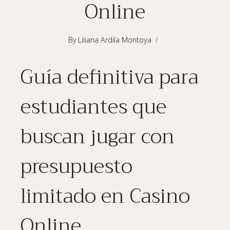
Online
By
Liliana Ardila Montoya
Guía definitiva para
estudiantes que
buscan jugar con
presupuesto
limitado en Casino
Online