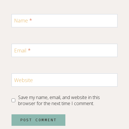
Name
*
Email
*
Website
Save my name, email, and website in this
browser for the next time I comment.