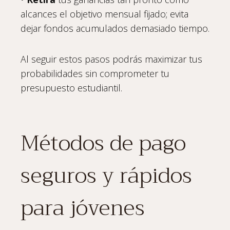
alcances el objetivo mensual fijado; evita
dejar fondos acumulados demasiado tiempo.
Al seguir estos pasos podrás maximizar tus
probabilidades sin comprometer tu
presupuesto estudiantil.
Métodos de pago
seguros y rápidos
para jóvenes