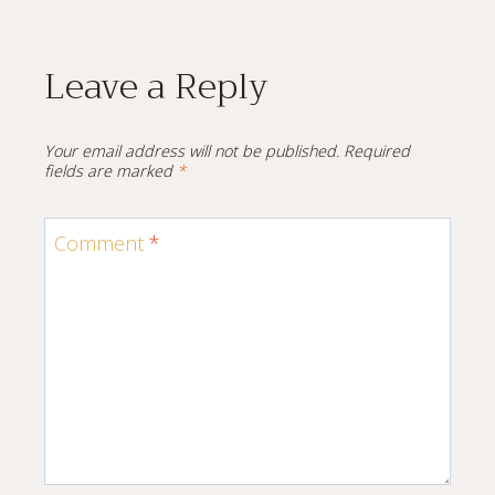
Leave a Reply
Your email address will not be published.
Required
fields are marked
*
Comment
*