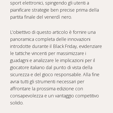
sport elettronici, spingendo gli utenti a
pianificare strategie ben precise prima della
partita finale del venerdì nero.
L’obiettivo di questo articolo è fornire una
panoramica completa delle innovazioni
introdotte durante il Black Friday, evidenziare
le tattiche vincenti per massimizzare i
guadagni e analizzare le implicazioni per il
giocatore italiano dal punto di vista della
sicurezza e del gioco responsabile. Alla fine
avrai tutti gli strumenti necessari per
affrontare la prossima edizione con
consapevolezza e un vantaggio competitivo
solido.