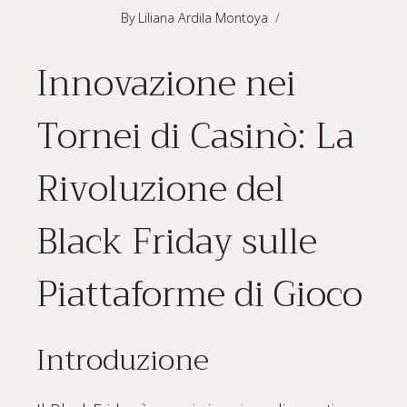
By
Liliana Ardila Montoya
Innovazione nei
Tornei di Casinò: La
Rivoluzione del
Black Friday sulle
Piattaforme di Gioco
Introduzione