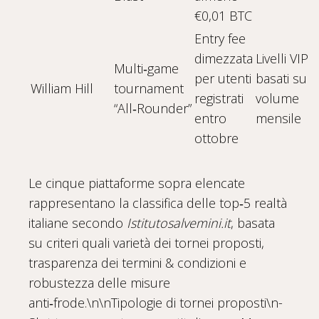
€0,01 BTC
Entry fee
dimezzata
Livelli VIP
Multi‑game
per utenti
basati su
William Hill
tournament
registrati
volume
“All‑Rounder”
entro
mensile
ottobre
Le cinque piattaforme sopra elencate
rappresentano la classifica delle top‑5 realtà
italiane secondo
Istitutosalvemini.it
, basata
su criteri quali varietà dei tornei proposti,
trasparenza dei termini & condizioni e
robustezza delle misure
anti‑frode.\n\nTipologie di tornei proposti\n-