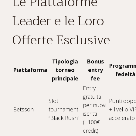
Le Piattaforme
Leader e le Loro
Offerte Esclusive
Tipologia
Bonus
Program
Piattaforma
torneo
entry
fedeltà
principale
fee
Entry
gratuita
Slot
Punti dopp
per nuovi
Betsson
tournament
+ livello VI
iscritti
“Black Rush”
accelerato
(+100€
credit)