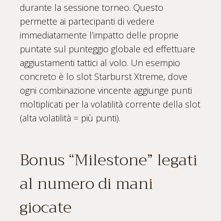
durante la sessione torneo. Questo
permette ai partecipanti di vedere
immediatamente l’impatto delle proprie
puntate sul punteggio globale ed effettuare
aggiustamenti tattici al volo. Un esempio
concreto è lo slot Starburst Xtreme, dove
ogni combinazione vincente aggiunge punti
moltiplicati per la volatilità corrente della slot
(alta volatilità = più punti).
Bonus “Milestone” legati
al numero di mani
giocate