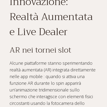
Innovazione:
Realtà Aumentata
e Live Dealer
AR nei tornei slot
Alcune piattaforme stanno sperimentando
realtà aumentata (AR) integrata direttamente
nelle app mobile : quando si attiva una
funzione AR durante lo spin apparirà
un’animazione tridimensionale sullo
schermo che interagisce con elementi fisici
circostanti usando la fotocamera dello