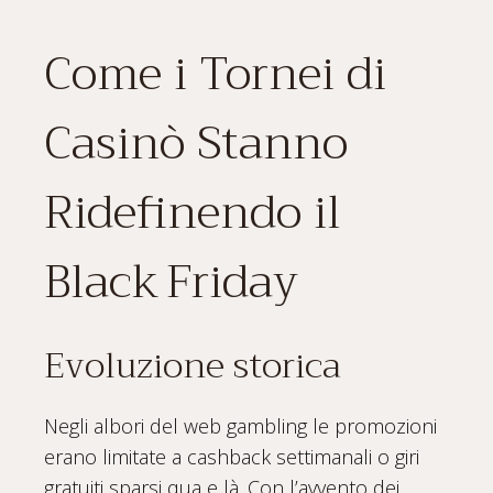
Come i Tornei di
Casinò Stanno
Ridefinendo il
Black Friday
Evoluzione storica
Negli albori del web gambling le promozioni
erano limitate a cashback settimanali o giri
gratuiti sparsi qua e là. Con l’avvento dei