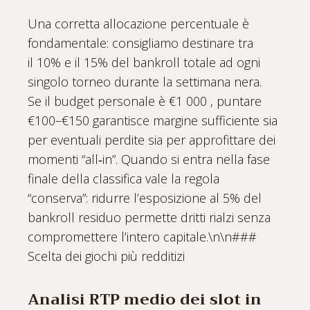
Una corretta allocazione percentuale è
fondamentale: consigliamo destinare tra
il 10% e il 15% del bankroll totale ad ogni
singolo torneo durante la settimana nera.
Se il budget personale è €1 000 , puntare
€100–€150 garantisce margine sufficiente sia
per eventuali perdite sia per approfittare dei
momenti “all‑in”. Quando si entra nella fase
finale della classifica vale la regola
“conserva”: ridurre l’esposizione al 5% del
bankroll residuo permette dritti rialzi senza
compromettere l’intero capitale.\n\n###
Scelta dei giochi più redditizi
Analisi RTP medio dei slot in