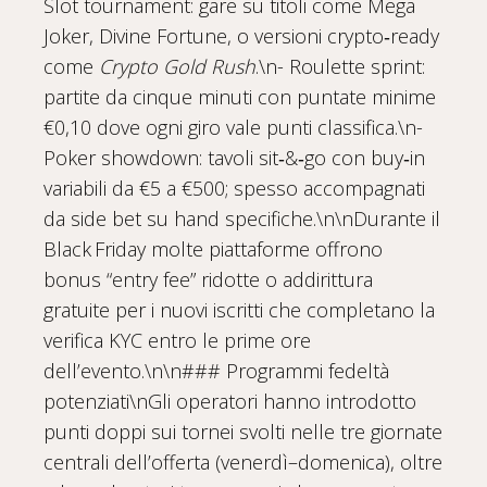
Slot tournament: gare su titoli come Mega
Joker, Divine Fortune, o versioni crypto‑ready
come
Crypto Gold Rush
.\n- Roulette sprint:
partite da cinque minuti con puntate minime
€0,10 dove ogni giro vale punti classifica.\n-
Poker showdown: tavoli sit‑&‑go con buy‑in
variabili da €5 a €500; spesso accompagnati
da side bet su hand specifiche.\n\nDurante il
Black Friday molte piattaforme offrono
bonus “entry fee” ridotte o addirittura
gratuite per i nuovi iscritti che completano la
verifica KYC entro le prime ore
dell’evento.\n\n### Programmi fedeltà
potenziati\nGli operatori hanno introdotto
punti doppi sui tornei svolti nelle tre giornate
centrali dell’offerta (venerdì–domenica), oltre