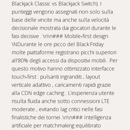
Blackjack Classic vs Blackjack Switch). I
punteggi vengono assegnati non solo sulla
base delle vincite ma anche sulla velocità
decisionale mostrata dai giocatori durante le
fasi decisive . \n\n### Mobile‑first design
\NDurante le ore picco del Black Friday
molte piattaforme registrano picchi superiori
all’80% degli accessi da dispositivi mobili . Per
questo motivo hanno ottimizzato interfacce
touch‑first : pulsanti ingranditi , layout
verticale adattivo , caricamenti rapidi grazie
alla CDN edge caching . L’esperienza utente
risulta fluida anche sotto connessioni LTE
moderate , evitando lag critici nelle fasi
finalistiche dei tornei .\n\n### Intelligenza
artificiale per matchmaking equilibrato