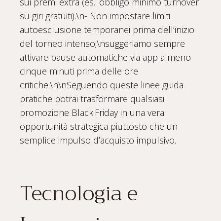
sui premi extra (es.: obbligo minimo turnover
su giri gratuiti).\n- Non impostare limiti
autoesclusione temporanei prima dell’inizio
del torneo intenso;\nsuggeriamo sempre
attivare pause automatiche via app almeno
cinque minuti prima delle ore
critiche.\n\nSeguendo queste linee guida
pratiche potrai trasformare qualsiasi
promozione Black Friday in una vera
opportunità strategica piuttosto che un
semplice impulso d’acquisto impulsivo.
Tecnologia e