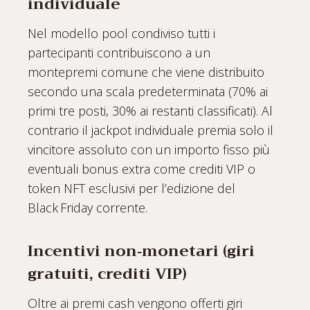
individuale
Nel modello pool condiviso tutti i
partecipanti contribuiscono a un
montepremi comune che viene distribuito
secondo una scala predeterminata (70% ai
primi tre posti, 30% ai restanti classificati). Al
contrario il jackpot individuale premia solo il
vincitore assoluto con un importo fisso più
eventuali bonus extra come crediti VIP o
token NFT esclusivi per l’edizione del
Black Friday corrente.
Incentivi non‑monetari (giri
gratuiti, crediti VIP)
Oltre ai premi cash vengono offerti giri