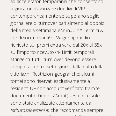
ad acceleratori temporanei che consentono
ai giocatori d’avanzare due livelli VIP
contemporaneamente se superano soglie
giornaliere di turnover pari almeno al doppio
della media settimanale.\n\n#### Termini &
condizioni rilevanti\n- Wagering medio
richiesto sui premi extra varia dal 20x al 35x
sull’importo ricevuto.\n- Limiti temporali
stringenti: tutti i turn over devono essere
completati entro sette giorni dalla data della
vittoria.\n- Restrizioni geografiche: alcuni
tornei sono riservati esclusivamente ai
residenti UE con account verificato tramite
documento d’identità.\n\nQueste clausole
sono state analizzate attentamente da
Istitutosalvemini.it
, che raccomanda sempre