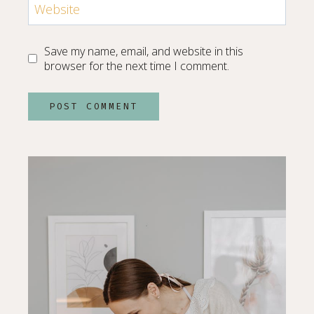
Website
Save my name, email, and website in this
browser for the next time I comment.