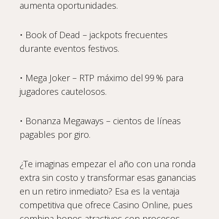
aumenta oportunidades.
• Book of Dead – jackpots frecuentes
durante eventos festivos.
• Mega Joker – RTP máximo del 99 % para
jugadores cautelosos.
• Bonanza Megaways – cientos de líneas
pagables por giro.
¿Te imaginas empezar el año con una ronda
extra sin costo y transformar esas ganancias
en un retiro inmediato? Esa es la ventaja
competitiva que ofrece Casino Online, pues
combina bonos atractivos con procesos