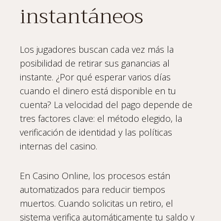
instantáneos
Los jugadores buscan cada vez más la
posibilidad de retirar sus ganancias al
instante. ¿Por qué esperar varios días
cuando el dinero está disponible en tu
cuenta? La velocidad del pago depende de
tres factores clave: el método elegido, la
verificación de identidad y las políticas
internas del casino.
En Casino Online, los procesos están
automatizados para reducir tiempos
muertos. Cuando solicitas un retiro, el
sistema verifica automáticamente tu saldo y