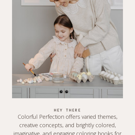
HEY THERE
Colorful Perfection offers varied themes,
creative concepts, and brightly colored,
imaginative, and engaging coloring books for