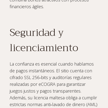
financieros ágiles.
Seguridad y
licenciamiento
La confianza es esencial cuando hablamos
de pagos instantáneos. El sitio cuenta con
cifrado SSL 256‑bits y auditorías regulares
realizadas por eCOGRA para garantizar
juegos justos y pagos transparentes.
Además, su licencia maltesa obliga a cumplir
estrictas normas anti‑lavado de dinero (AML)