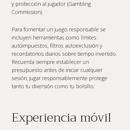
y protección al jugador (Gambling
Commission).
Para fomentar un juego responsable se
incluyen herramientas como límites
autoimpuestos, filtros autoexclusión y
recordatorios diarios sobre tiempo invertido.
Recuerda siempre establecer un
presupuesto antes de iniciar cualquier
sesión; jugar responsablemente protege
tanto tu diversión como tu bolsillo.
Experiencia móvil