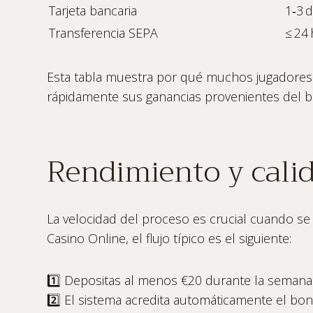
Tarjeta bancaria
1‑3 d
Transferencia SEPA
≤ 24
Esta tabla muestra por qué muchos jugadores 
rápidamente sus ganancias provenientes del 
Rendimiento y cali
La velocidad del proceso es crucial cuando se
Casino Online, el flujo típico es el siguiente:
1️⃣ Depositas al menos €20 durante la semana
2️⃣ El sistema acredita automáticamente el bon