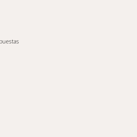
spuestas