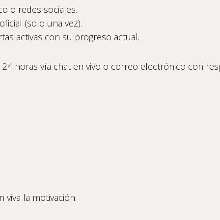
co o redes sociales.
icial (solo una vez).
tas activas con su progreso actual.
 24 horas vía chat en vivo o correo electrónico con re
viva la motivación.