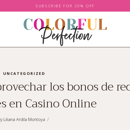
SUBSCRIBE FOR 20% OFF
UNCATEGORIZED
provechar los bonos de re
s en Casino Online
By
Liliana Ardila Montoya