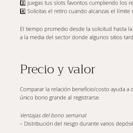
3️⃣ Juegas tus slots favoritos cumpliendo los re
4️⃣ Solicitas el retiro cuando alcanzas el límite
El tiempo promedio desde la solicitud hasta l
a la media del sector donde algunos sitios tard
Precio y valor
Comparar la relación beneficio/costo ayuda a d
único bono grande al registrarse.
Ventajas del bono semanal
:
– Distribución del riesgo durante varios depós