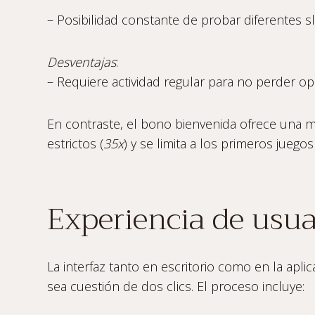
– Posibilidad constante de probar diferentes sl
Desventajas
:
– Requiere actividad regular para no perder o
En contraste, el bono bienvenida ofrece una ma
estrictos (
35x
) y se limita a los primeros juego
Experiencia de usua
La interfaz tanto en escritorio como en la apli
sea cuestión de dos clics. El proceso incluye: