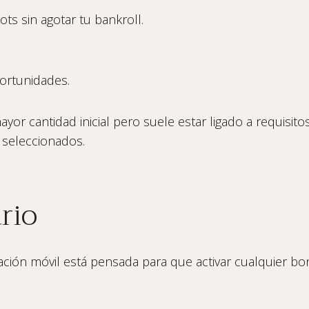
ots sin agotar tu bankroll.
portunidades.
yor cantidad inicial pero suele estar ligado a requisit
s seleccionados.
rio
cación móvil está pensada para que activar cualquier bon