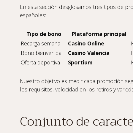
En esta sección desglosamos tres tipos de pr
españoles:
Tipo de bono
Plataforma principal
Recarga semanal
Casino Online
Bono bienvenida
Casino Valencia
Oferta deportiva
Sportium
Nuestro objetivo es medir cada promoción según 
los requisitos, velocidad en los retiros y varie
Conjunto de caracte