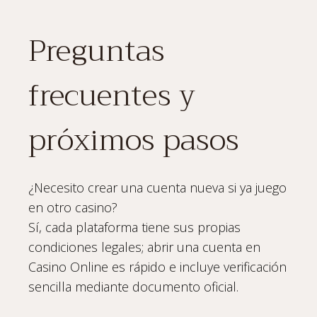
Preguntas
frecuentes y
próximos pasos
¿Necesito crear una cuenta nueva si ya juego
en otro casino?
Sí, cada plataforma tiene sus propias
condiciones legales; abrir una cuenta en
Casino Online es rápido e incluye verificación
sencilla mediante documento oficial.