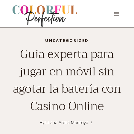
Skip
to
content
UNCATEGORIZED
Guía experta para
jugar en móvil sin
agotar la batería con
Casino Online
By
Liliana Ardila Montoya