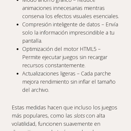
animaciones innecesarias mientras
conserva los efectos visuales esenciales.
Compresión inteligente de datos – Envía
solo la información imprescindible a tu
pantalla.
Optimización del motor HTML5 –
Permite ejecutar juegos sin recargar
recursos constantemente.
Actualizaciones ligeras – Cada parche
mejora rendimiento sin inflar el tamaño
del archivo.
Estas medidas hacen que incluso los juegos
más populares, como las
slots
con alta
volatilidad, funcionen suavemente en