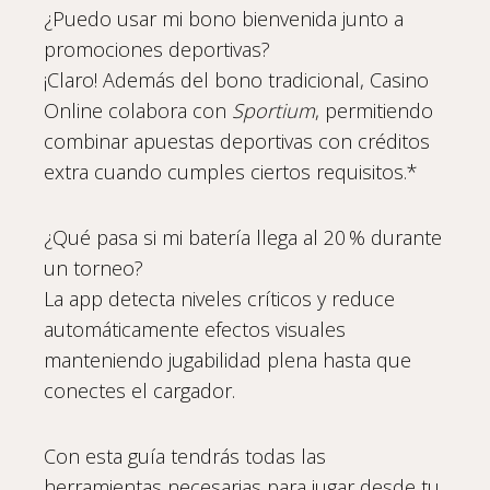
¿Puedo usar mi bono bienvenida junto a
promociones deportivas?
¡Claro! Además del bono tradicional, Casino
Online colabora con
Sportium
, permitiendo
combinar apuestas deportivas con créditos
extra cuando cumples ciertos requisitos.*
¿Qué pasa si mi batería llega al 20 % durante
un torneo?
La app detecta niveles críticos y reduce
automáticamente efectos visuales
manteniendo jugabilidad plena hasta que
conectes el cargador.
Con esta guía tendrás todas las
herramientas necesarias para jugar desde tu