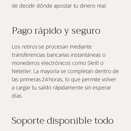
de decidir dónde apostar tu dinero real.
Pago rápido y seguro
Los
retiros
se procesan mediante
transferencias bancarias instantáneas o
monederos electrónicos como Skrill o
Neteller. La mayoría se completan dentro de
las primeras 24 horas, lo que permite volver
a cargar tu saldo rápidamente sin esperar
días.
Soporte disponible todo