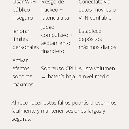
Usar Wi‑Fi
Riesgo de
Conéctate vía
público
hackeo +
datos móviles o
inseguro
latencia alta
VPN confiable
Juego
Ignorar
Establece
compulsivo +
límites
depósitos
agotamiento
personales
máximos diarios
financiero
Activar
efectos
Sobreuso CPU
Ajusta volumen
sonoros
→ batería baja
a nivel medio
máximos
Al reconocer estos fallos podrás prevenirlos
fácilmente y mantener sesiones largas y
seguras.