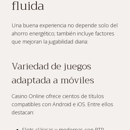
fluida
Una buena experiencia no depende solo del
ahorro energético; también incluye factores
que mejoran la jugabilidad diaria:
Variedad de juegos
adaptada a móviles
Casino Online ofrece cientos de títulos
compatibles con Android e iOS. Entre ellos
destacan:
Slots clásicas y modernas con RTP