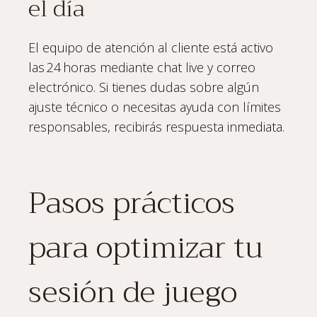
el día
El equipo de atención al cliente está activo
las 24 horas mediante chat live y correo
electrónico. Si tienes dudas sobre algún
ajuste técnico o necesitas ayuda con límites
responsables, recibirás respuesta inmediata.
Pasos prácticos
para optimizar tu
sesión de juego