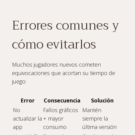
Errores comunes y
cómo evitarlos
Muchos jugadores nuevos cometen
equivocaciones que acortan su tiempo de
juego:
Error
Consecuencia
Solución
No
Fallos gráficos
Mantén
actualizar la
+ mayor
siempre la
app
consumo
última versión