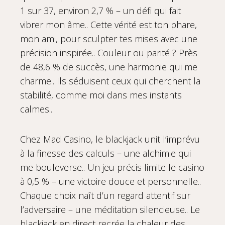
1 sur 37, environ 2,7 % – un défi qui fait
vibrer mon âme.. Cette vérité est ton phare,
mon ami, pour sculpter tes mises avec une
précision inspirée.. Couleur ou parité ? Près
de 48,6 % de succès, une harmonie qui me
charme.. Ils séduisent ceux qui cherchent la
stabilité, comme moi dans mes instants
calmes..
Chez Mad Casino, le blackjack unit l’imprévu
à la finesse des calculs – une alchimie qui
me bouleverse.. Un jeu précis limite le casino
à 0,5 % – une victoire douce et personnelle..
Chaque choix naît d’un regard attentif sur
l’adversaire – une méditation silencieuse.. Le
blackjack en direct recrée la chaleur des