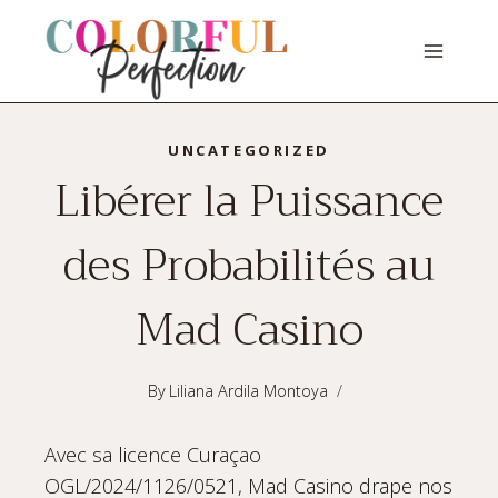
Skip
to
content
UNCATEGORIZED
Libérer la Puissance
des Probabilités au
Mad Casino
By
Liliana Ardila Montoya
Avec sa licence Curaçao
OGL/2024/1126/0521, Mad Casino drape nos