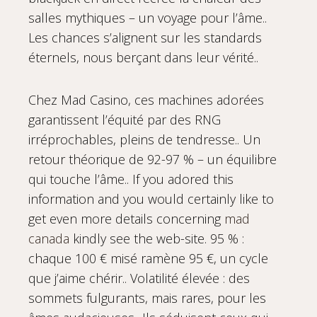
salles mythiques – un voyage pour l’âme..
Les chances s’alignent sur les standards
éternels, nous berçant dans leur vérité..
Chez Mad Casino, ces machines adorées
garantissent l’équité par des RNG
irréprochables, pleins de tendresse.. Un
retour théorique de 92-97 % – un équilibre
qui touche l’âme.. If you adored this
information and you would certainly like to
get even more details concerning
mad
canada
kindly see the web-site. 95 % :
chaque 100 € misé ramène 95 €, un cycle
que j’aime chérir.. Volatilité élevée : des
sommets fulgurants, mais rares, pour les