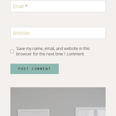
Email
*
Website
Save my name, email, and website in this
browser for the next time I comment.