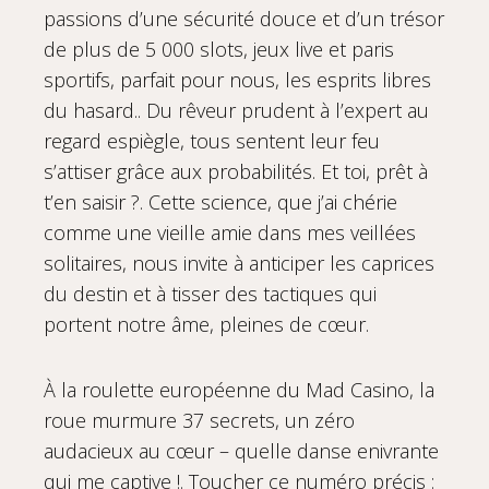
passions d’une sécurité douce et d’un trésor
de plus de 5 000 slots, jeux live et paris
sportifs, parfait pour nous, les esprits libres
du hasard.. Du rêveur prudent à l’expert au
regard espiègle, tous sentent leur feu
s’attiser grâce aux probabilités. Et toi, prêt à
t’en saisir ?. Cette science, que j’ai chérie
comme une vieille amie dans mes veillées
solitaires, nous invite à anticiper les caprices
du destin et à tisser des tactiques qui
portent notre âme, pleines de cœur.
À la roulette européenne du Mad Casino, la
roue murmure 37 secrets, un zéro
audacieux au cœur – quelle danse enivrante
qui me captive !. Toucher ce numéro précis :