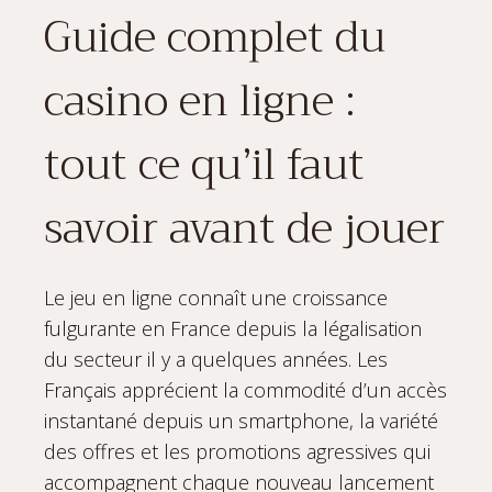
Guide complet du
casino en ligne :
tout ce qu’il faut
savoir avant de jouer
Le jeu en ligne connaît une croissance
fulgurante en France depuis la légalisation
du secteur il y a quelques années. Les
Français apprécient la commodité d’un accès
instantané depuis un smartphone, la variété
des offres et les promotions agressives qui
accompagnent chaque nouveau lancement