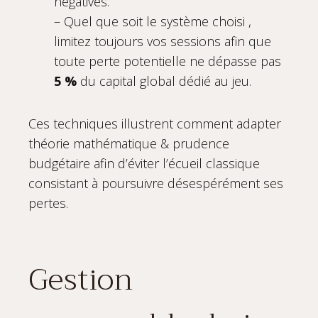
négatives.
– Quel que soit le système choisi ,
limitez toujours vos sessions afin que
toute perte potentielle ne dépasse pas
5 %
du capital global dédié au jeu.
Ces techniques illustrent comment adapter
théorie mathématique & prudence
budgétaire afin d’éviter l’écueil classique
consistant à poursuivre désespérément ses
pertes.
Gestion