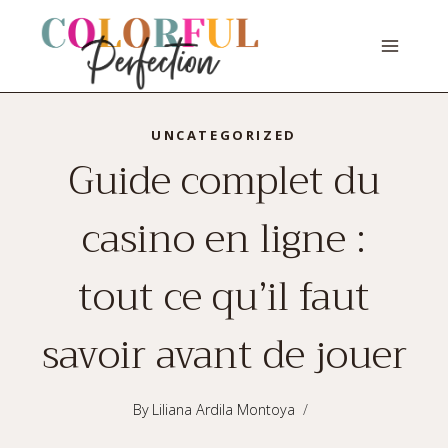
Skip
to
content
UNCATEGORIZED
Guide complet du
casino en ligne :
tout ce qu’il faut
savoir avant de jouer
By
Liliana Ardila Montoya