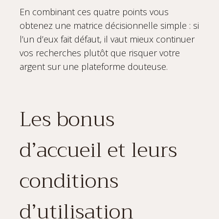
En combinant ces quatre points vous
obtenez une matrice décisionnelle simple : si
l’un d’eux fait défaut, il vaut mieux continuer
vos recherches plutôt que risquer votre
argent sur une plateforme douteuse.
Les bonus
d’accueil et leurs
conditions
d’utilisation