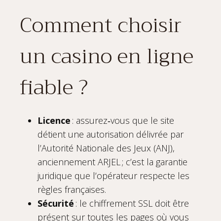
Comment choisir
un casino en ligne
fiable ?
Licence
: assurez‑vous que le site
détient une autorisation délivrée par
l’Autorité Nationale des Jeux (ANJ),
anciennement ARJEL ; c’est la garantie
juridique que l’opérateur respecte les
règles françaises.
Sécurité
: le chiffrement SSL doit être
présent sur toutes les pages où vous