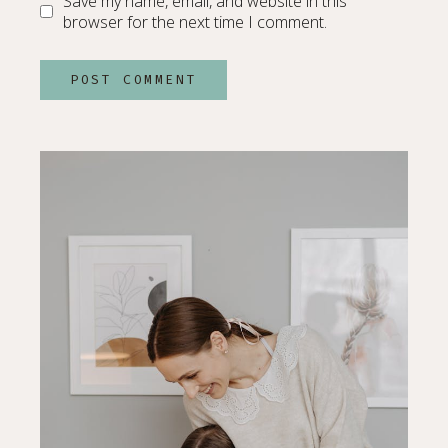
Save my name, email, and website in this
browser for the next time I comment.