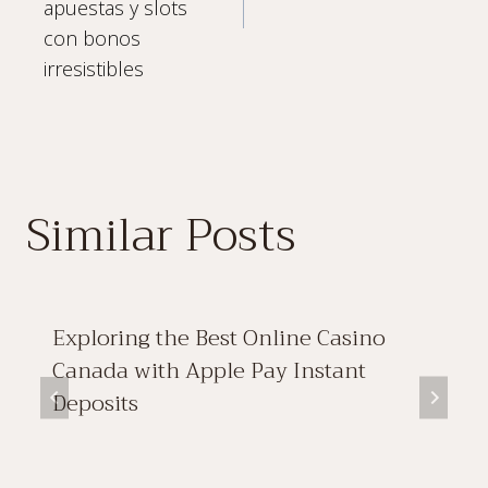
apuestas y slots
con bonos
irresistibles
Similar Posts
Exploring the Best Online Casino
Canada with Apple Pay Instant
Deposits