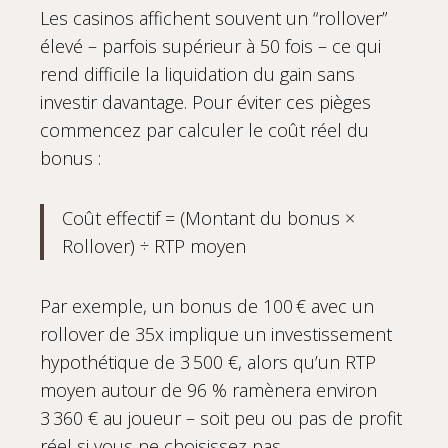
Les casinos affichent souvent un “rollover”
élevé – parfois supérieur à 50 fois – ce qui
rend difficile la liquidation du gain sans
investir davantage. Pour éviter ces pièges
commencez par calculer le coût réel du
bonus :
Coût effectif = (Montant du bonus ×
Rollover) ÷ RTP moyen
Par exemple, un bonus de 100 € avec un
rollover de 35x implique un investissement
hypothétique de 3 500 €, alors qu’un RTP
moyen autour de 96 % ramènera environ
3 360 € au joueur – soit peu ou pas de profit
réel si vous ne choisissez pas