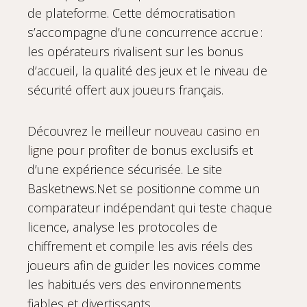
de plateforme. Cette démocratisation
s’accompagne d’une concurrence accrue :
les opérateurs rivalisent sur les bonus
d’accueil, la qualité des jeux et le niveau de
sécurité offert aux joueurs français.
Découvrez le meilleur
nouveau casino en
ligne
pour profiter de bonus exclusifs et
d’une expérience sécurisée. Le site
Basketnews.Net se positionne comme un
comparateur indépendant qui teste chaque
licence, analyse les protocoles de
chiffrement et compile les avis réels des
joueurs afin de guider les novices comme
les habitués vers des environnements
fiables et divertissants.