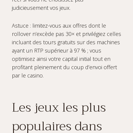
judicieusement vos jeux.
Astuce : limitez-vous aux offres dont le
rollover n’excède pas 30× et privilégiez celles
incluant des tours gratuits sur des machines
ayant un RTP supérieur à 97 % ; vous
optimisez ainsi votre capital initial tout en
profitant pleinement du coup d’envoi offert
par le casino.
Les jeux les plus
populaires dans