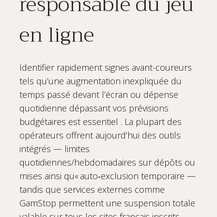
responsable du jeu
en ligne
Identifier rapidement signes avant-coureurs
tels qu’une augmentation inexpliquée du
temps passé devant l’écran ou dépense
quotidienne dépassant vos prévisions
budgétaires est essentiel . La plupart des
opérateurs offrent aujourd’hui des outils
intégrés — limites
quotidiennes/hebdomadaires sur dépôts ou
mises ainsi qu« auto‑exclusion temporaire —
tandis que services externes comme
GamStop permettent une suspension totale
valable sur tous les sites français inscrits