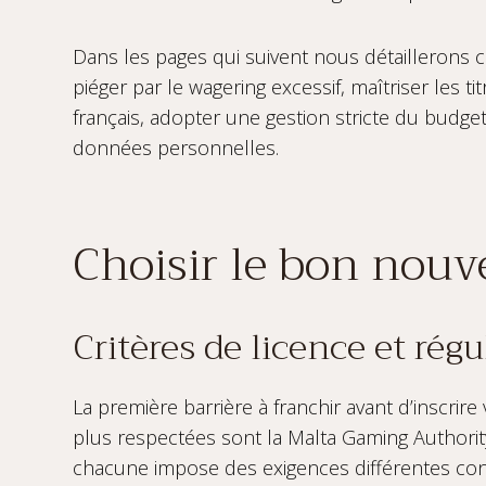
Dans les pages qui suivent nous détaillerons c
piéger par le wagering excessif, maîtriser les t
français, adopter une gestion stricte du budge
données personnelles.
Choisir le bon nouv
Critères de licence et rég
La première barrière à franchir avant d’inscrire
plus respectées sont la Malta Gaming Authori
chacune impose des exigences différentes conc