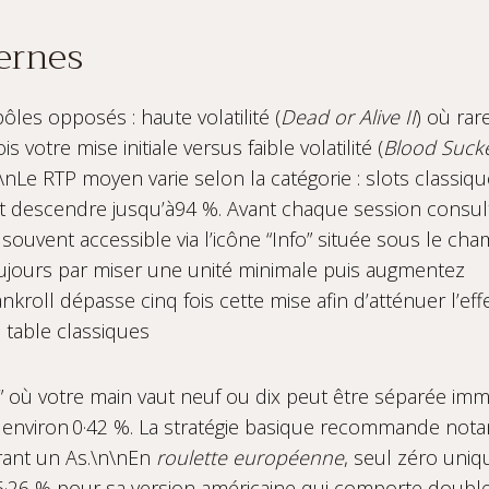
ernes
ôles opposés : haute volatilité (
Dead or Alive II
) où rar
 votre mise initiale versus faible volatilité (
Blood Suck
nLe RTP moyen varie selon la catégorie : slots classiq
nt descendre jusqu’à94 %. Avant chaque session consul
 souvent accessible via l’icône “Info” située sous le ch
ujours par miser une unité minimale puis augmentez
oll dépasse cinq fois cette mise afin d’atténuer l’effe
table classiques
ge” où votre main vaut neuf ou dix peut être séparée i
à environ 0·42 %. La stratégie basique recommande no
rant un As.\n\nEn
roulette européenne
, seul zéro uniqu
5·26 % pour sa version américaine qui comporte double