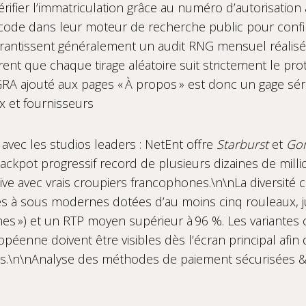
érifier l’immatriculation grâce au numéro d’autorisation
 ce code dans leur moteur de recherche public pour con
rantissent généralement un audit RNG mensuel réalisé
rent que chaque tirage aléatoire suit strictement le pro
A ajouté aux pages « À propos » est donc un gage sér
x et fournisseurs
avec les studios leaders : NetEnt offre
Starburst
et
Gon
ackpot progressif record de plusieurs dizaines de milli
ive avec vrais croupiers francophones.\n\nLa diversité
es à sous modernes dotées d’au moins cinq rouleaux, 
ines ») et un RTP moyen supérieur à 96 %. Les variantes 
opéenne doivent être visibles dès l’écran principal afin
nus.\n\nAnalyse des méthodes de paiement sécurisées 