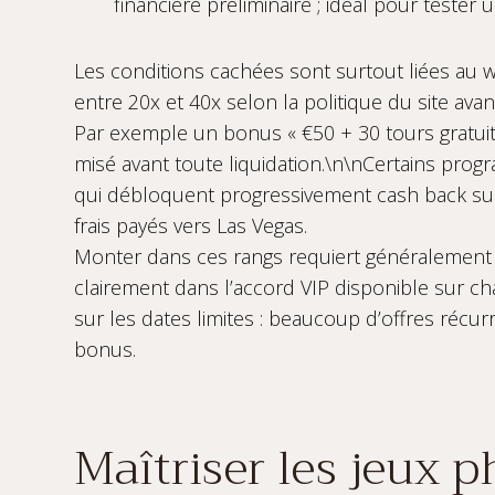
financière préliminaire ; idéal pour teste
Les conditions cachées sont surtout liées au wa
entre 20x et 40x selon la politique du site avan
Par exemple un bonus « €50 + 30 tours gratuits
misé avant toute liquidation.\n\nCertains pr
qui débloquent progressivement cash back supp
frais payés vers Las Vegas.
Monter dans ces rangs requiert généralement 
clairement dans l’accord VIP disponible sur ch
sur les dates limites : beaucoup d’offres récur
bonus.
Maîtriser les jeux p