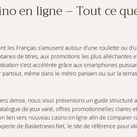
ino en ligne – Tout ce qu
dont les Français s’amusent autour d’une roulette ou d
aines de titres, aux promotions les plus alléchantes et
tisation s’est accélérée grâce aux smartphones puissan
 partout, même dans le métro parisien ou sur la terras
ivers dense, nous vous présentons un guide structuré 
catalogue de jeux varié, offres promotionnelles claires et
n lien vers
nouveau casino en ligne
afin de comparer 
erte de Basketnews.Net, le site de référence pour iden
.