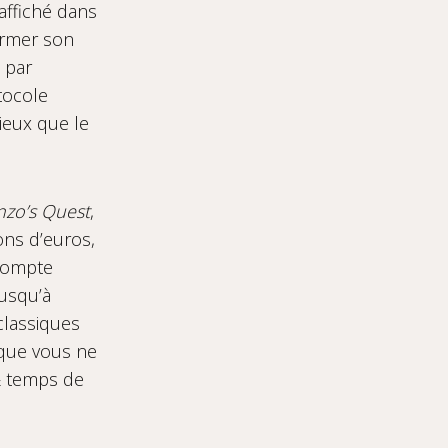
 affiché dans
firmer son
 par
tocole
ieux que le
zo’s Quest
,
ons d’euros,
 compte
jusqu’à
classiques
 que vous ne
& temps de