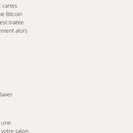
: cartes
me Bitcoin
est traitée
ement alors
avier
z une
 votre salon