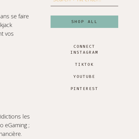
ans se faire
SHOP ALL
kjack
nt vos
CONNECT
INSTAGRAM
TIKTOK
YOUTUBE
PINTEREST
idictions les
ao eGaming ;
nancière.