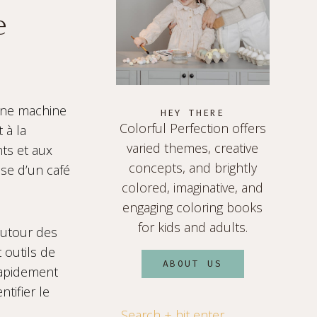
e
’une machine
HEY THERE
Colorful Perfection offers
 à la
varied themes, creative
ts et aux
concepts, and brightly
se d’un café
colored, imaginative, and
engaging coloring books
for kids and adults.
autour des
 outils de
ABOUT US
rapidement
tifier le
Search