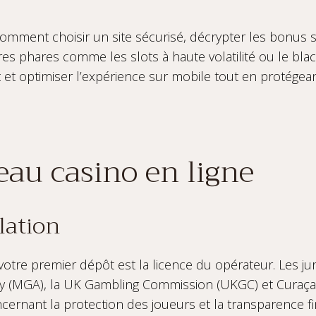
omment choisir un site sécurisé, décrypter les bonus s
itres phares comme les slots à haute volatilité ou le blac
t et optimiser l’expérience sur mobile tout en protégea
eau casino en ligne
ulation
 votre premier dépôt est la licence du opérateur. Les jur
ty (MGA), la UK Gambling Commission (UKGC) et Curaç
ernant la protection des joueurs et la transparence fi