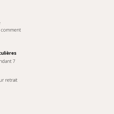
e
ci comment
culières
endant 7
 retrait