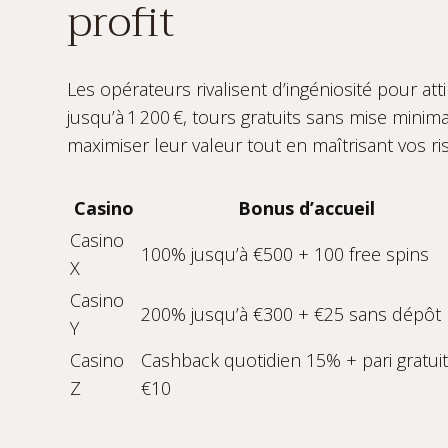
profit
Les opérateurs rivalisent d’ingéniosité pour att
jusqu’à 1 200 €, tours gratuits sans mise mini
maximiser leur valeur tout en maîtrisant vos ri
Casino
Bonus d’accueil
Casino
100% jusqu’à €500 + 100 free spins
X
Casino
200% jusqu’à €300 + €25 sans dépôt
Y
Casino
Cashback quotidien 15% + pari gratuit
Z
€10