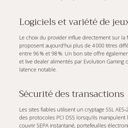
Logiciels et variété de jeu
Le choix du provider influe directement sur la 
proposent aujourd’hui plus de 4 000 titres dif
entre 96 % et 98 %. Un bon site offre égalemen
et live dealer alimentés par Evolution Gaming
latence notable.
Sécurité des transactions
Les sites fiables utilisent un cryptage SSL AES
des protocoles PCI DSS lorsqu’ils manipulent 
couvrir SEPA instantané, portefeuilles électro