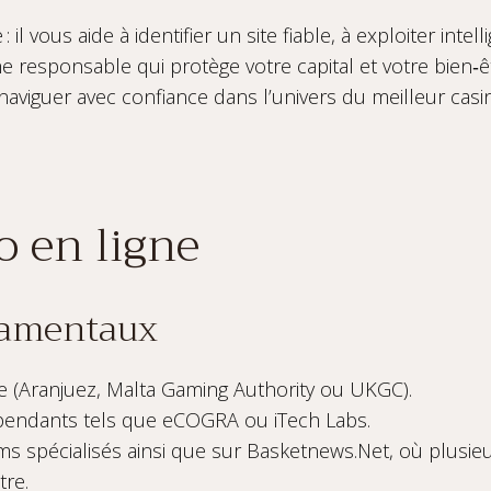
il vous aide à identifier un site fiable, à exploiter inte
 responsable qui protège votre capital et votre bien‑ê
naviguer avec confiance dans l’univers du meilleur casi
o en ligne
ndamentaux
e (Aranjuez, Malta Gaming Authority ou UKGC).
épendants tels que eCOGRA ou iTech Labs.
ums spécialisés ainsi que sur Basketnews.Net, où plusie
tre.