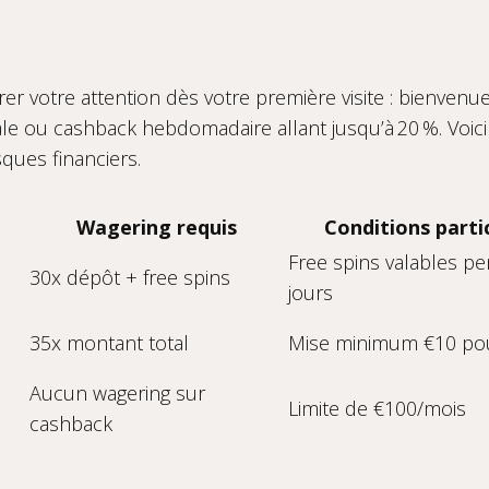
irer votre attention dès votre première visite : bienvenu
male ou cashback hebdomadaire allant jusqu’à 20 %. Voi
sques financiers.
Wagering requis
Conditions parti
Free spins valables p
30x dépôt + free spins
jours
35x montant total
Mise minimum €10 pour
Aucun wagering sur
Limite de €100/mois
cashback