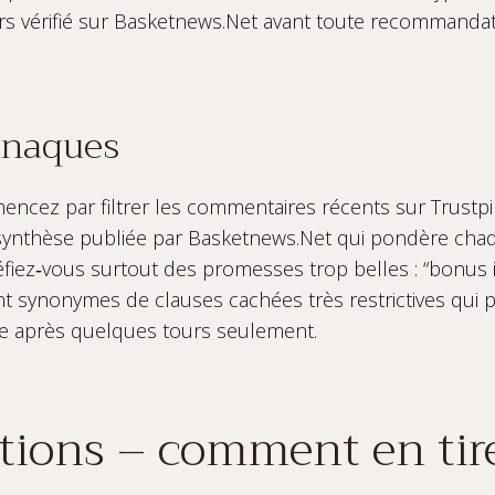
s vérifié sur Basketnews.Net avant toute recommanda
arnaques
ncez par filtrer les commentaires récents sur Trustpi
 synthèse publiée par Basketnews.Net qui pondère chaq
fiez‑vous surtout des promesses trop belles : “bonus il
ent synonymes de clauses cachées très restrictives qui 
ine après quelques tours seulement.
tions – comment en tir