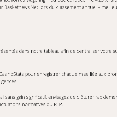
ur Basketnews.Net lors du classement annuel « meilleu
résentés dans notre tableau afin de centraliser votre su
MyCasinoStats pour enregistrer chaque mise liée aux pro
xigences.
l sans gain significatif, envisagez de clôturer rapideme
luctuations normatives du RTP.