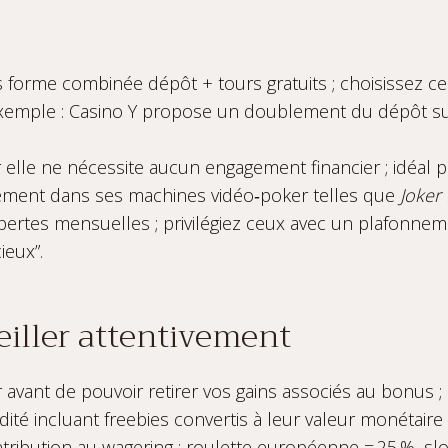
orme combinée dépôt + tours gratuits ; choisissez cel
(exemple : Casino Y propose un doublement du dépôt sui
 elle ne nécessite aucun engagement financier ; idéal p
llement dans ses machines vidéo‑poker telles que
Joker
ertes mensuelles ; privilégiez ceux avec un plafonne
ieux”.
eiller attentivement
vant de pouvoir retirer vos gains associés au bonus ; i
té incluant freebies convertis à leur valeur monétaire 
ontribution au wagering : roulette européenne = 25 %, slo