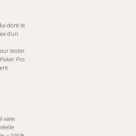
ui dont le
vi d’un
our tester
 Poker Pro
.
ment
l varie
réelle
ts = 100 %.