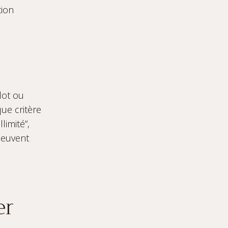
tion
lot ou
ue critère
limité”,
peuvent
er