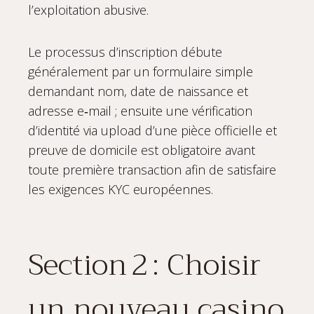
l’exploitation abusive.
Le processus d’inscription débute
généralement par un formulaire simple
demandant nom, date de naissance et
adresse e‑mail ; ensuite une vérification
d’identité via upload d’une pièce officielle et
preuve de domicile est obligatoire avant
toute première transaction afin de satisfaire
les exigences KYC européennes.
Section 2 : Choisir
un nouveau casino