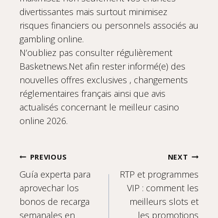
divertissantes mais surtout minimisez
risques financiers ou personnels associés au
gambling online.
N’oubliez pas consulter régulièrement
Basketnews.Net afin rester informé(e) des
nouvelles offres exclusives , changements
réglementaires français ainsi que avis
actualisés concernant le meilleur casino
online 2026.
Post
PREVIOUS
NEXT
Guía experta para
RTP et programmes
navigation
aprovechar los
VIP : comment les
bonos de recarga
meilleurs slots et
semanales en
les promotions