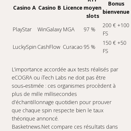
Bonus
Casino A
Casino B
Licence
moyen
bienvenue
slots
200 € +100
PlayStar
WinGalaxy
MGA
97 %
FS
150 € +50
LuckySpin
CashFlow
Curacao
95 %
FS
L’importance accordée aux tests réalisés par
eCOGRA ou iTech Labs ne doit pas être
sous‑estimée : ces organismes procèdent à
plus de mille millisecondes
d’échantillonnage quotidien pour prouver
que chaque spin respecte bien le taux
théorique annoncé.
Basketnews.Net compare ces résultats dans