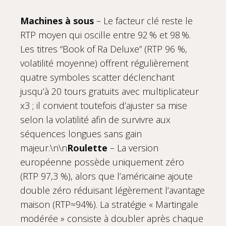
Machines à sous
– Le facteur clé reste le
RTP moyen qui oscille entre 92 % et 98 %.
Les titres “Book of Ra Deluxe” (RTP 96 %,
volatilité moyenne) offrent régulièrement
quatre symboles scatter déclenchant
jusqu’à 20 tours gratuits avec multiplicateur
x3 ; il convient toutefois d’ajuster sa mise
selon la volatilité afin de survivre aux
séquences longues sans gain
majeur.\n\n
Roulette
– La version
européenne possède uniquement zéro
(RTP 97,3 %), alors que l’américaine ajoute
double zéro réduisant légèrement l’avantage
maison (
RTP≈94%). La stratégie « Martingale
modérée » consiste à doubler après chaque