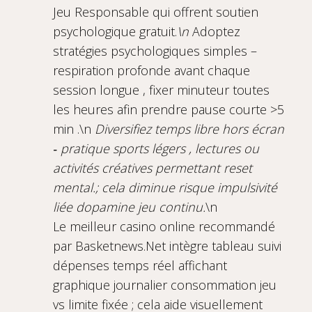
Jeu Responsable qui offrent soutien
psychologique gratuit.
\n
Adoptez
stratégies psychologiques simples ­–
respiration profonde avant chaque
session longue , fixer minuteur toutes
les heures afin prendre pause courte >5
min .\n
Diversifiez temps libre hors écran
‑ pratique sports légers , lectures ou
activités créatives permettant reset
mental.; cela diminue risque impulsivité
liée dopamine jeu continu.
\n
Le meilleur casino online recommandé
par Basketnews.Net intègre tableau suivi
dépenses temps réel affichant
graphique journalier consommation jeu
vs limite fixée ; cela aide visuellement