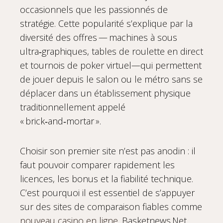
occasionnels que les passionnés de
stratégie. Cette popularité s’explique par la
diversité des offres — machines à sous
ultra‑graphiques, tables de roulette en direct
et tournois de poker virtuel—qui permettent
de jouer depuis le salon ou le métro sans se
déplacer dans un établissement physique
traditionnellement appelé
« brick‑and‑mortar ».
Choisir son premier site n’est pas anodin : il
faut pouvoir comparer rapidement les
licences, les bonus et la fiabilité technique.
C’est pourquoi il est essentiel de s’appuyer
sur des sites de comparaison fiables comme
nouveau casino en ligne
. Basketnews.Net