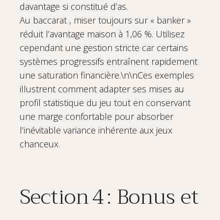
davantage si constitué d’as.
Au baccarat , miser toujours sur « banker »
réduit l’avantage maison à
1,06 %. Utilisez
cependant une gestion stricte car certains
systèmes progressifs entraînent rapidement
une saturation financière.\n\nCes exemples
illustrent comment adapter ses mises au
profil statistique du jeu tout en conservant
une marge confortable pour absorber
l’inévitable variance inhérente aux jeux
chanceux.
Section 4 : Bonus et