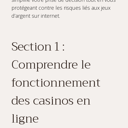
protégeant contre les risques liés aux jeux
d’argent sur internet.
Section 1 :
Comprendre le
fonctionnement
des casinos en
ligne