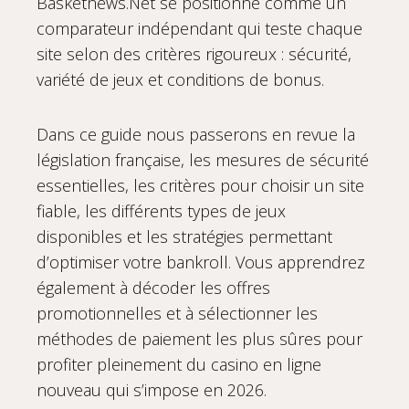
Basketnews.Net se positionne comme un
comparateur indépendant qui teste chaque
site selon des critères rigoureux : sécurité,
variété de jeux et conditions de bonus.
Dans ce guide nous passerons en revue la
législation française, les mesures de sécurité
essentielles, les critères pour choisir un site
fiable, les différents types de jeux
disponibles et les stratégies permettant
d’optimiser votre bankroll. Vous apprendrez
également à décoder les offres
promotionnelles et à sélectionner les
méthodes de paiement les plus sûres pour
profiter pleinement du casino en ligne
nouveau qui s’impose en 2026.