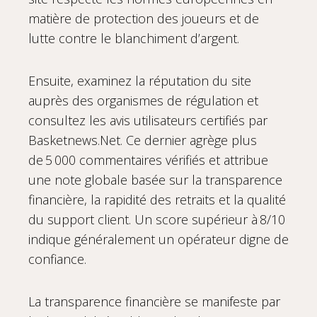
matière de protection des joueurs et de
lutte contre le blanchiment d’argent.
Ensuite, examinez la réputation du site
auprès des organismes de régulation et
consultez les avis utilisateurs certifiés par
Basketnews.Net. Ce dernier agrège plus
de 5 000 commentaires vérifiés et attribue
une note globale basée sur la transparence
financière, la rapidité des retraits et la qualité
du support client. Un score supérieur à 8/10
indique généralement un opérateur digne de
confiance.
La transparence financière se manifeste par