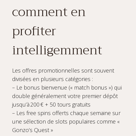
comment en
profiter
intelligemment
Les offres promotionnelles sont souvent
divisées en plusieurs catégories :
– Le bonus bienvenue (« match bonus ») qui
double généralement votre premier dépôt
jusqu’à 200 € + 50 tours gratuits
– Les free spins offerts chaque semaine sur
une sélection de slots populaires comme «
Gonzo’s Quest »