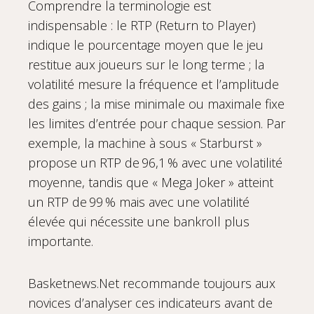
Comprendre la terminologie est
indispensable : le RTP (Return to Player)
indique le pourcentage moyen que le jeu
restitue aux joueurs sur le long terme ; la
volatilité mesure la fréquence et l’amplitude
des gains ; la mise minimale ou maximale fixe
les limites d’entrée pour chaque session. Par
exemple, la machine à sous « Starburst »
propose un RTP de 96,1 % avec une volatilité
moyenne, tandis que « Mega Joker » atteint
un RTP de 99 % mais avec une volatilité
élevée qui nécessite une bankroll plus
importante.
Basketnews.Net recommande toujours aux
novices d’analyser ces indicateurs avant de