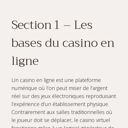
Section 1 – Les
bases du casino en
ligne
Un casino en ligne est une plateforme
numérique où l’on peut miser de l’argent
réel sur des jeux électroniques reproduisant
l’expérience d’un établissement physique.
Contrairement aux salles traditionnelles où
le joueur doit se déplacer, le casino virtuel
fonctionne grâce à un logiciel générateur de