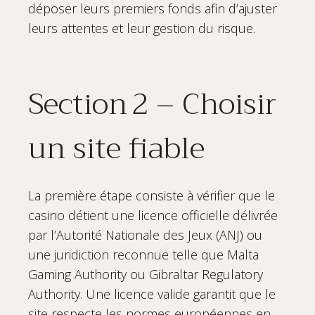
déposer leurs premiers fonds afin d’ajuster
leurs attentes et leur gestion du risque.
Section 2 – Choisir
un site fiable
La première étape consiste à vérifier que le
casino détient une licence officielle délivrée
par l’Autorité Nationale des Jeux (ANJ) ou
une juridiction reconnue telle que Malta
Gaming Authority ou Gibraltar Regulatory
Authority. Une licence valide garantit que le
site respecte les normes européennes en