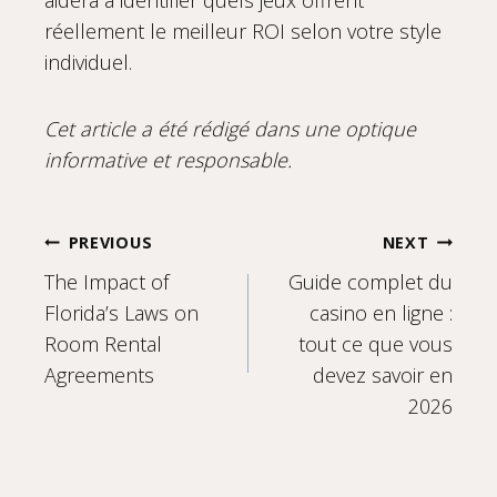
réellement le meilleur ROI selon votre style
individuel.
Cet article a été rédigé dans une optique
informative et responsable.
Post
PREVIOUS
NEXT
The Impact of
Guide complet du
navigation
Florida’s Laws on
casino en ligne :
Room Rental
tout ce que vous
Agreements
devez savoir en
2026