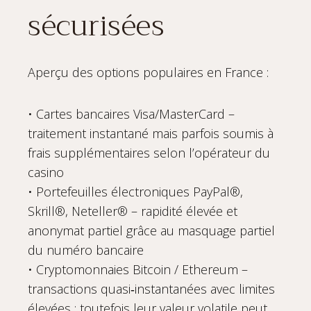
sécurisées
Aperçu des options populaires en France :
• Cartes bancaires Visa/MasterCard –
traitement instantané mais parfois soumis à
frais supplémentaires selon l’opérateur du
casino
• Portefeuilles électroniques PayPal®,
Skrill®, Neteller® – rapidité élevée et
anonymat partiel grâce au masquage partiel
du numéro bancaire
• Cryptomonnaies Bitcoin / Ethereum –
transactions quasi‑instantanées avec limites
élevées ; toutefois leur valeur volatile peut