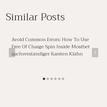
Similar Posts
Avoid Common Errors: How To Use
Free Of Charge Spin Inside Mostbet
Sachverständiger Karsten Klähn