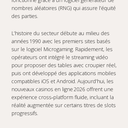
nombres aléatoires (RNG) qui assure l’équité
des parties.
L’histoire du secteur débute au milieu des
années 1990 avec les premiers sites basés
sur le logiciel Microgaming. Rapidement, les
opérateurs ont intégré le streaming vidéo
pour proposer des tables avec croupier réel,
puis ont développé des applications mobiles
compatibles iOS et Android. Aujourd’hui, les
nouveaux casinos en ligne 2026 offrent une
expérience cross‑platform fluide, incluant la
réalité augmentée sur certains titres de slots
progressifs.