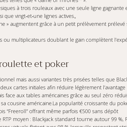
ques telles que « Game of Thrones™ ».
ssiques à trois rouleaux avec une seule ligne gagnante e
i que vingt‑et‑une lignes actives。
une » augmentent grâce à un petit prélèvement prélevé
rs ou multiplicateurs doublant le gain complètent l’ex
 roulette et poker
onnel mais aussi variantes très prisées telles que Blac
x cartes initiales afin réduire légèrement l’avantage
face aux tables américaines grâce au seul zéro rédui
sa cousine américaine.La popularité croissante du pok
ois “Freeroll” offrant même parfois €500 sans dépôt
 RTP moyen : Blackjack standard tourne autour 99 %, 