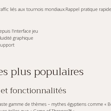
raffic liés aux tournois mondiaux.Rappel pratique rapide
uis l’interface jeu
luidité graphique
 support
es plus populaires
et fonctionnalités
 vaste gamme de thèmes – mythes égyptiens comme « Bo