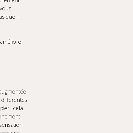
rictement
 vous
basique –
’améliorer
é augmentée
 différentes
ier ; cela
ronnement
 sensation