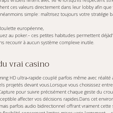
aps virtuels flirtent avec 98 % lorsqu’ils respectent st
chent ces valeurs directement dans leur lobby afin que
 néanmoins simple : maîtrisez toujours votre stratégie 
 Roulette européenne,
ouez au poker.– ces petites habitudes permettent déjà​d
ns recourir à aucun système complexe inutile.​
du vrai casino
aming HD ultra‑rapide couplé parfois même avec réalit
els projetés devant vous.Lorsque vous choisissez entre
n Capture pour suivre précisément chaque geste du croup
sceptible affecter vos décisions rapides.Dans cet envi
ais parfois audio bidirectionnel offrant vraiment cette