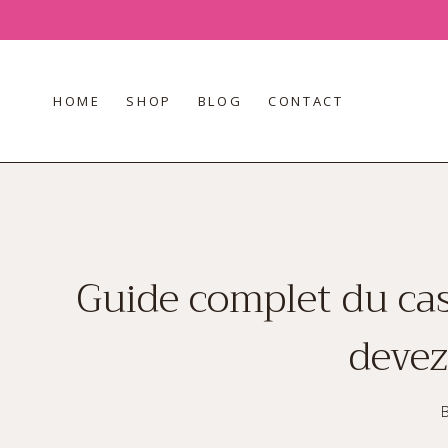
Skip
to
content
HOME
SHOP
BLOG
CONTACT
Guide complet du cas
devez