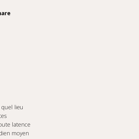
hare
quel lieu
tes
oute latence
idien moyen