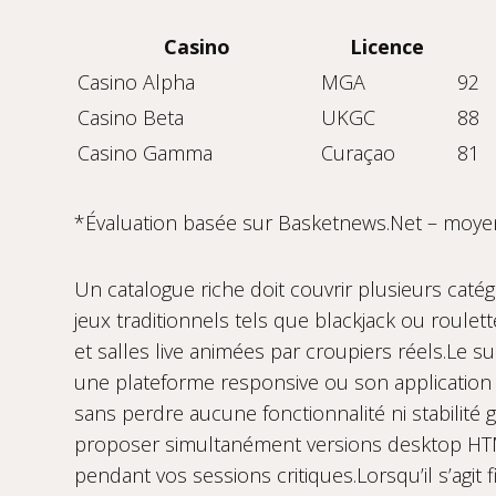
Casino
Licence
Casino Alpha
MGA
92
Casino Beta
UKGC
88
Casino Gamma
Curaçao
81
*Évaluation basée sur Basketnews.Net – moyenn
Un catalogue riche doit couvrir plusieurs catég
jeux traditionnels tels que blackjack ou roulett
et salles live animées par croupiers réels.Le 
une plateforme responsive ou son application 
sans perdre aucune fonctionnalité ni stabilit
proposer simultanément versions desktop HTML5
pendant vos sessions critiques.Lorsqu’il s’agit