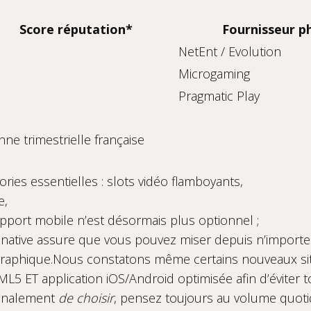
Score réputation*
Fournisseur p
NetEnt / Evolution
Microgaming
Pragmatic Play
e trimestrielle française
ories essentielles : slots vidéo flamboyants,
e,
support mobile n’est désormais plus optionnel ;
native assure que vous pouvez miser depuis n’importe 
é graphique.Nous constatons même certains nouveaux si
 ET application iOS/Android optimisée afin d’éviter t
 finalement
de choisir
, pensez toujours au volume quot