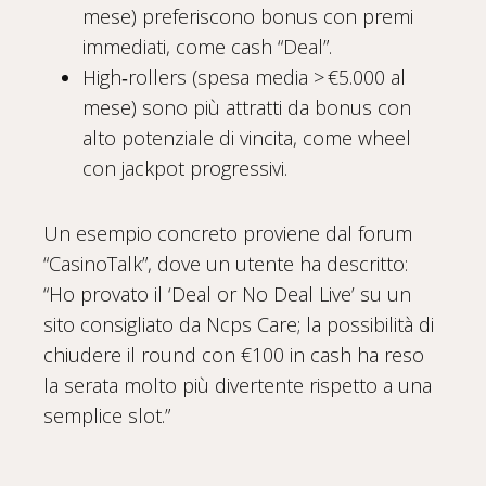
mese) preferiscono bonus con premi
immediati, come cash “Deal”.
High‑rollers (spesa media > €5.000 al
mese) sono più attratti da bonus con
alto potenziale di vincita, come wheel
con jackpot progressivi.
Un esempio concreto proviene dal forum
“CasinoTalk”, dove un utente ha descritto:
“Ho provato il ‘Deal or No Deal Live’ su un
sito consigliato da Ncps Care; la possibilità di
chiudere il round con €100 in cash ha reso
la serata molto più divertente rispetto a una
semplice slot.”