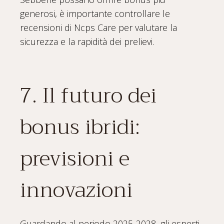
generosi, è importante controllare le
recensioni di Ncps Care per valutare la
sicurezza e la rapidità dei prelievi.
7. Il futuro dei
bonus ibridi:
previsioni e
innovazioni
Guardando al periodo 2025‑2028, gli esperti