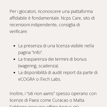
Per i giocatori, riconoscere una piattaforma
affidabile è fondamentale. Ncps Care, sito di
recensioni indipendente, consiglia di
verificare:
La presenza di una licenza visibile nella
pagina “Info”.
La trasparenza dei termini di bonus
(wagering, scadenza).
La disponibilità di audit report da parte di
eCOGRA o iTech Labs.
Inoltre, i “siti non aams” spesso operano con
licenze di Paesi come Curacao o Malta.
Sebbene possano offrire bonus più