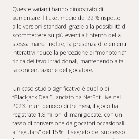
Queste varianti hanno dimostrato di
aumentare il ticket medio del 22 % rispetto
alle versioni standard, grazie alla possibilità di
scommettere su più eventi all’interno della
stessa mano. Inoltre, la presenza di elementi
interattivi riduce la percezione di “monotonia”
tipica dei tavoli tradizionali, mantenendo alta
la concentrazione del giocatore.
Un caso studio significativo è quello di
“Blackjack Deal”, lanciato da NetEnt Live nel
2023. In un periodo di tre mesi, il gioco ha
registrato 1,8 milioni di mani giocate, con un
tasso di conversione da giocatori occasionali
a “regulars” del 15 %. Il segreto del successo