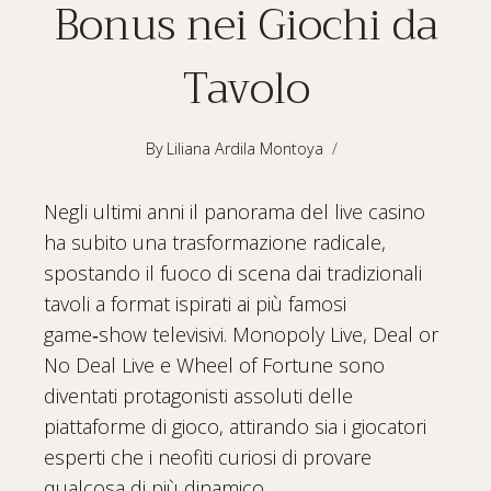
Bonus nei Giochi da
Tavolo
By
Liliana Ardila Montoya
Negli ultimi anni il panorama del live casino
ha subito una trasformazione radicale,
spostando il fuoco di scena dai tradizionali
tavoli a format ispirati ai più famosi
game‑show televisivi. Monopoly Live, Deal or
No Deal Live e Wheel of Fortune sono
diventati protagonisti assoluti delle
piattaforme di gioco, attirando sia i giocatori
esperti che i neofiti curiosi di provare
qualcosa di più dinamico.