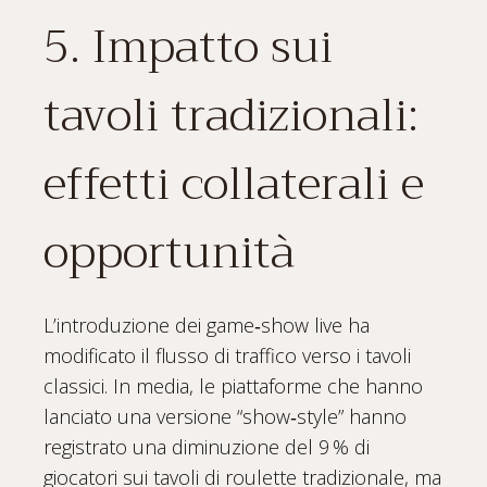
5. Impatto sui
tavoli tradizionali:
effetti collaterali e
opportunità
L’introduzione dei game‑show live ha
modificato il flusso di traffico verso i tavoli
classici. In media, le piattaforme che hanno
lanciato una versione “show‑style” hanno
registrato una diminuzione del 9 % di
giocatori sui tavoli di roulette tradizionale, ma