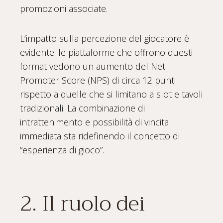
promozioni associate.
L’impatto sulla percezione del giocatore è
evidente: le piattaforme che offrono questi
format vedono un aumento del Net
Promoter Score (NPS) di circa 12 punti
rispetto a quelle che si limitano a slot e tavoli
tradizionali. La combinazione di
intrattenimento e possibilità di vincita
immediata sta ridefinendo il concetto di
“esperienza di gioco”.
2. Il ruolo dei