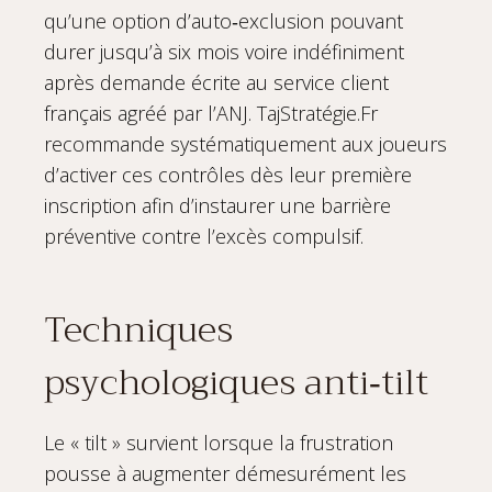
qu’une option d’auto‑exclusion pouvant
durer jusqu’à six mois voire indéfiniment
après demande écrite au service client
français agréé par l’ANJ. TajStratégie.Fr
recommande systématiquement aux joueurs
d’activer ces contrôles dès leur première
inscription afin d’instaurer une barrière
préventive contre l’excès compulsif.
Techniques
psychologiques anti‑tilt
Le « tilt » survient lorsque la frustration
pousse à augmenter démesurément les