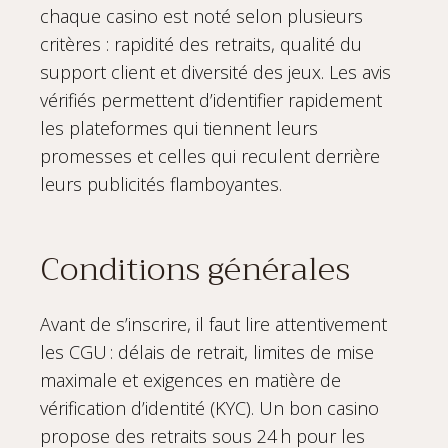
chaque casino est noté selon plusieurs
critères : rapidité des retraits, qualité du
support client et diversité des jeux. Les avis
vérifiés permettent d’identifier rapidement
les plateformes qui tiennent leurs
promesses et celles qui reculent derrière
leurs publicités flamboyantes.
Conditions générales
Avant de s’inscrire, il faut lire attentivement
les CGU : délais de retrait, limites de mise
maximale et exigences en matière de
vérification d’identité (KYC). Un bon casino
propose des retraits sous 24 h pour les