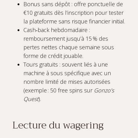
Bonus sans dépôt : offre ponctuelle de
€10 gratuits dès l’inscription pour tester
la plateforme sans risque financier initial.
Cash‑back hebdomadaire :
remboursement jusqu’à 15 % des
pertes nettes chaque semaine sous
forme de crédit jouable.
Tours gratuits : souvent liés à une
machine à sous spécifique avec un
nombre limité de mises autorisées
(exemple : 50 free spins sur
Gonzo’s
Quest
).
Lecture du wagering