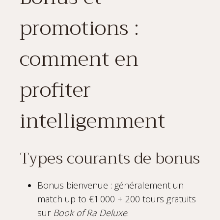
promotions :
comment en
profiter
intelligemment
Types courants de bonus
Bonus bienvenue : généralement un
match up to €1 000 + 200 tours gratuits
sur
Book of Ra Deluxe
.