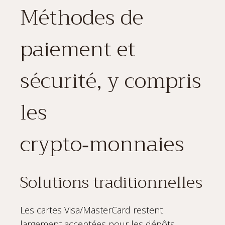
Méthodes de
paiement et
sécurité, y compris
les
crypto‑monnaies
Solutions traditionnelles
Les cartes Visa/MasterCard restent
largement acceptées pour les dépôts