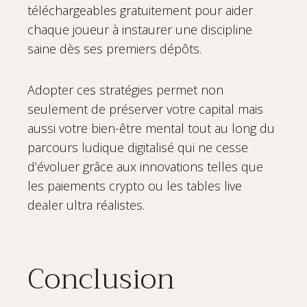
téléchargeables gratuitement pour aider
chaque joueur à instaurer une discipline
saine dès ses premiers dépôts.
Adopter ces stratégies permet non
seulement de préserver votre capital mais
aussi votre bien-être mental tout au long du
parcours ludique digitalisé qui ne cesse
d’évoluer grâce aux innovations telles que
les paiements crypto ou les tables live
dealer ultra réalistes.
Conclusion