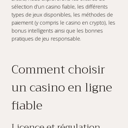
sélection d’un casino fiable, les différents
types de jeux disponibles, les méthodes de
paiement (y compris le casino en crypto), les
bonus intelligents ainsi que les bonnes
pratiques de jeu responsable.
Comment choisir
un casino en ligne
fiable
Licence et régulation