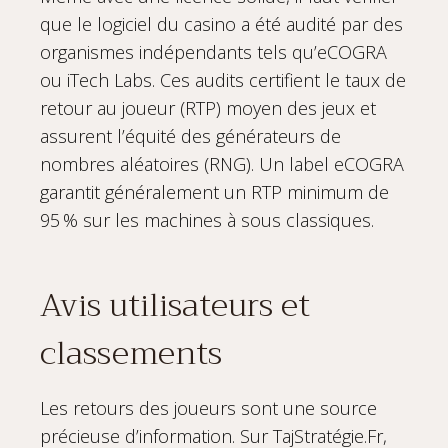
que le logiciel du casino a été audité par des
organismes indépendants tels qu’eCOGRA
ou iTech Labs. Ces audits certifient le taux de
retour au joueur (RTP) moyen des jeux et
assurent l’équité des générateurs de
nombres aléatoires (RNG). Un label eCOGRA
garantit généralement un RTP minimum de
95 % sur les machines à sous classiques.
Avis utilisateurs et
classements
Les retours des joueurs sont une source
précieuse d’information. Sur TajStratégie.Fr,