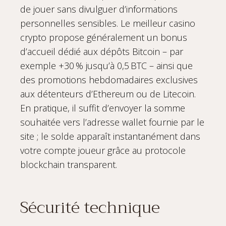
de jouer sans divulguer d’informations
personnelles sensibles. Le meilleur casino
crypto propose généralement un bonus
d’accueil dédié aux dépôts Bitcoin – par
exemple +30 % jusqu’à 0,5 BTC – ainsi que
des promotions hebdomadaires exclusives
aux détenteurs d’Ethereum ou de Litecoin.
En pratique, il suffit d’envoyer la somme
souhaitée vers l’adresse wallet fournie par le
site ; le solde apparaît instantanément dans
votre compte joueur grâce au protocole
blockchain transparent.
Sécurité technique