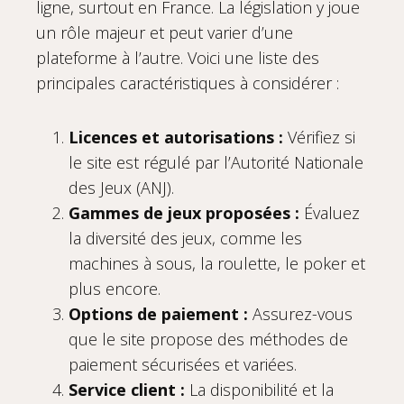
ligne, surtout en France. La législation y joue
un rôle majeur et peut varier d’une
plateforme à l’autre. Voici une liste des
principales caractéristiques à considérer :
Licences et autorisations :
Vérifiez si
le site est régulé par l’Autorité Nationale
des Jeux (ANJ).
Gammes de jeux proposées :
Évaluez
la diversité des jeux, comme les
machines à sous, la roulette, le poker et
plus encore.
Options de paiement :
Assurez-vous
que le site propose des méthodes de
paiement sécurisées et variées.
Service client :
La disponibilité et la