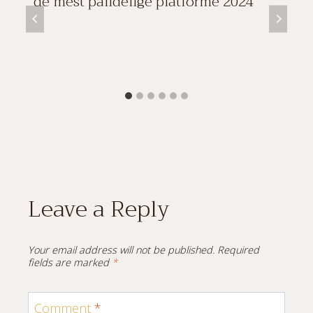
de mest pålidelige platforme 2024
Leave a Reply
Your email address will not be published.
Required
fields are marked
*
Comment
*