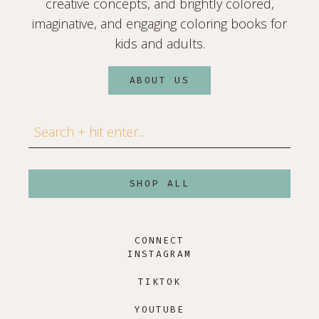
creative concepts, and brightly colored,
imaginative, and engaging coloring books for
kids and adults.
ABOUT US
Search
SHOP ALL
CONNECT
INSTAGRAM
TIKTOK
YOUTUBE