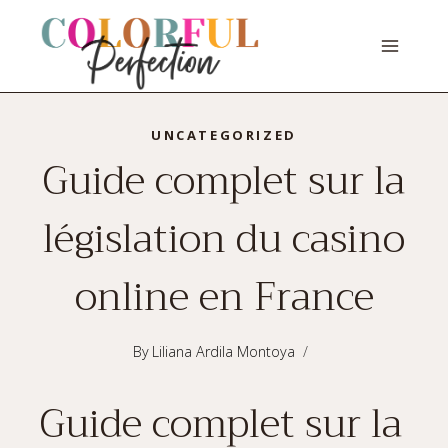
Skip
to
content
UNCATEGORIZED
Guide complet sur la
législation du casino
online en France
By
Liliana Ardila Montoya
Guide complet sur la