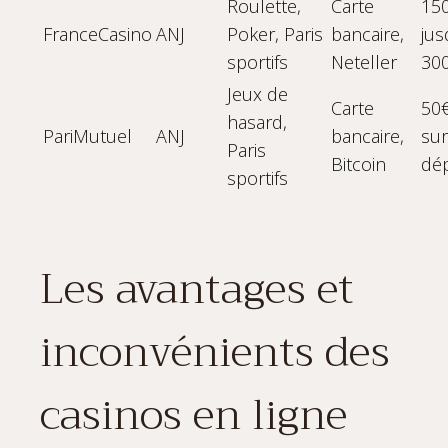
Roulette,
Carte
15
FranceCasino
ANJ
Poker, Paris
bancaire,
jus
sportifs
Neteller
30
Jeux de
Carte
50€
hasard,
PariMutuel
ANJ
bancaire,
sur
Paris
Bitcoin
dé
sportifs
Les avantages et
inconvénients des
casinos en ligne