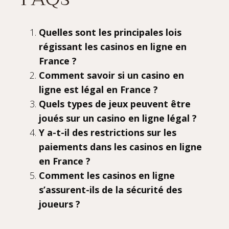
Quelles sont les principales lois
régissant les casinos en ligne en
France ?
Comment savoir si un casino en
ligne est légal en France ?
Quels types de jeux peuvent être
joués sur un casino en ligne légal ?
Y a-t-il des restrictions sur les
paiements dans les casinos en ligne
en France ?
Comment les casinos en ligne
s’assurent-ils de la sécurité des
joueurs ?