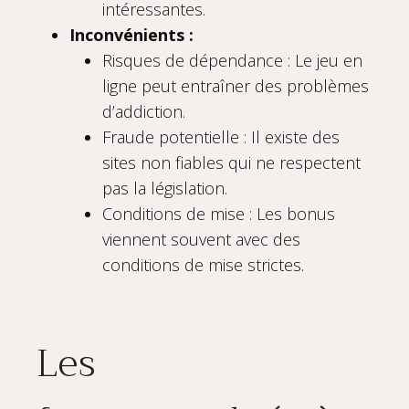
intéressantes.
Inconvénients :
Risques de dépendance : Le jeu en
ligne peut entraîner des problèmes
d’addiction.
Fraude potentielle : Il existe des
sites non fiables qui ne respectent
pas la législation.
Conditions de mise : Les bonus
viennent souvent avec des
conditions de mise strictes.
Les