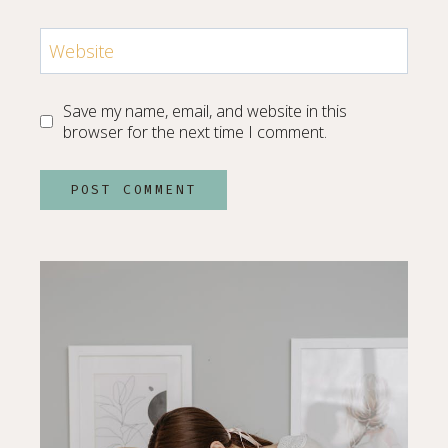
Website
Save my name, email, and website in this
browser for the next time I comment.