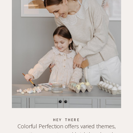
HEY THERE
Colorful Perfection offers varied themes,