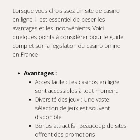
Lorsque vous choisissez un site de casino
en ligne, il est essentiel de peser les
avantages et les inconvénients. Voici
quelques points à considérer pour le guide
complet sur la législation du casino online
en France :
Avantages :
Accès facile : Les casinos en ligne
sont accessibles à tout moment.
Diversité des jeux : Une vaste
sélection de jeux est souvent
disponible.
Bonus attractifs : Beaucoup de sites
offrent des promotions