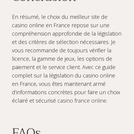
En résumé, le choix du meilleur site de
casino online en France repose sur une
compréhension approfondie de la législation
et des critères de sélection nécessaires. Je
vous recommande de toujours vérifier la
licence, la gamme de jeux, les options de
paiement et le service client. Avec ce guide
complet sur la législation du casino online
en France, vous êtes maintenant armé
d’informations concrètes pour faire un choix
éclairé et sécurisé
casino france online
.
FAQs