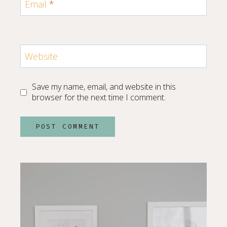
Email
*
Website
Save my name, email, and website in this
browser for the next time I comment.