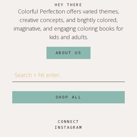
HEY THERE
Colorful Perfection offers varied themes,
creative concepts, and brightly colored,
imaginative, and engaging coloring books for
kids and adults.
ABOUT US
Search
SHOP ALL
CONNECT
INSTAGRAM