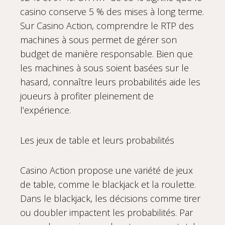
casino conserve 5 % des mises à long terme.
Sur Casino Action, comprendre le RTP des
machines à sous permet de gérer son
budget de manière responsable. Bien que
les machines à sous soient basées sur le
hasard, connaître leurs probabilités aide les
joueurs à profiter pleinement de
l’expérience.
Les jeux de table et leurs probabilités
Casino Action propose une variété de jeux
de table, comme le blackjack et la roulette.
Dans le blackjack, les décisions comme tirer
ou doubler impactent les probabilités. Par