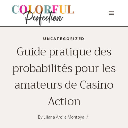
Skip
to
content
UNCATEGORIZED
Guide pratique des
probabilités pour les
amateurs de Casino
Action
By
Liliana Ardila Montoya