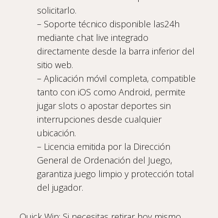
solicitarlo.
– Soporte técnico disponible las24h
mediante chat live integrado
directamente desde la barra inferior del
sitio web.
– Aplicación móvil completa, compatible
tanto con iOS como Android, permite
jugar slots o apostar deportes sin
interrupciones desde cualquier
ubicación.
– Licencia emitida por la Dirección
General de Ordenación del Juego,
garantiza juego limpio y protección total
del jugador.
Quick Win: Si necesitas retirar hoy mismo