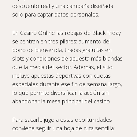
descuento real y una campaña diseñada
solo para captar datos personales.
En Casino Online las rebajas de Black Friday
se centran en tres pilares: aumento del
bono de bienvenida, tiradas gratuitas en
slots y condiciones de apuesta más blandas
que la media del sector. Además, el sitio
incluye apuestas deportivas con cuotas
especiales durante ese fin de semana largo,
lo que permite diversificar la acción sin
abandonar la mesa principal del casino.
Para sacarle jugo a estas oportunidades
conviene seguir una hoja de ruta sencilla: