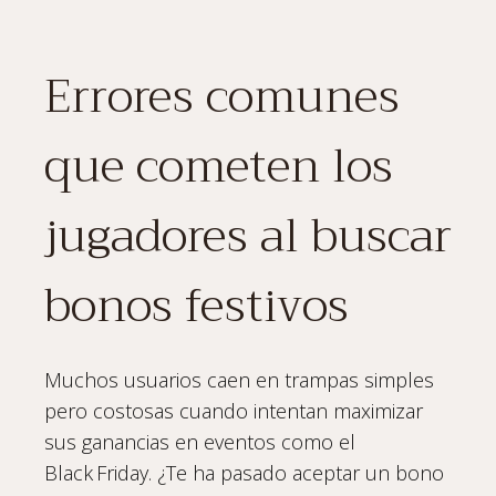
Errores comunes
que cometen los
jugadores al buscar
bonos festivos
Muchos usuarios caen en trampas simples
pero costosas cuando intentan maximizar
sus ganancias en eventos como el
Black Friday. ¿Te ha pasado aceptar un bono