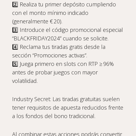
2️⃣ Realiza tu primer depósito cumpliendo
con el monto mínimo indicado
(generalmente € 20).
3️⃣ Introduce el código promocional especial
“BLACKFRIDAY2024” cuando se solicite.
4️⃣ Reclama tus tiradas gratis desde la
sección “Promociones activas”.
5️⃣ Juega primero en slots con RTP ≥ 96%
antes de probar juegos con mayor
volatilidad.
Industry Secret: Las tiradas gratuitas suelen
tener requisitos de apuesta reducidos frente
a los fondos del bono tradicional.
Al combinar estas acciones podrás convertir