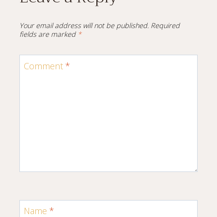
Your email address will not be published.
Required
fields are marked
*
Comment
*
Name
*