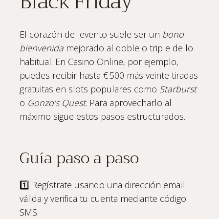
Black Friday
El corazón del evento suele ser un
bono
bienvenida
mejorado al doble o triple de lo
habitual. En Casino Online, por ejemplo,
puedes recibir hasta € 500 más veinte tiradas
gratuitas en slots populares como
Starburst
o
Gonzo’s Quest
. Para aprovecharlo al
máximo sigue estos pasos estructurados.
Guía paso a paso
1️⃣ Regístrate usando una dirección email
válida y verifica tu cuenta mediante código
SMS.