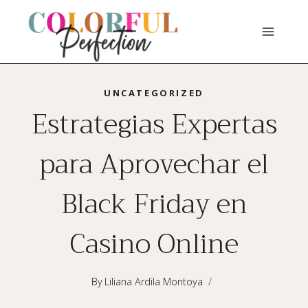
Skip
to
content
UNCATEGORIZED
Estrategias Expertas
para Aprovechar el
Black Friday en
Casino Online
By
Liliana Ardila Montoya