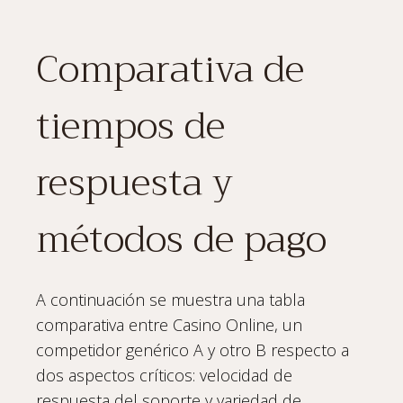
Comparativa de
tiempos de
respuesta y
métodos de pago
A continuación se muestra una tabla
comparativa entre Casino Online, un
competidor genérico A y otro B respecto a
dos aspectos críticos: velocidad de
respuesta del soporte y variedad de