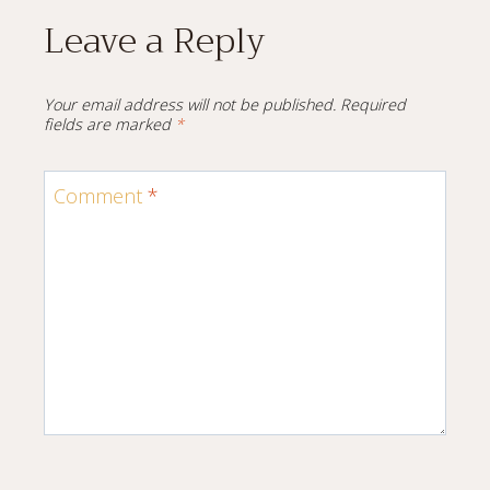
Leave a Reply
Your email address will not be published.
Required
fields are marked
*
Comment
*