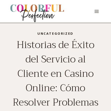
Skip
to
content
UNCATEGORIZED
Historias de Éxito
del Servicio al
Cliente en Casino
Online: Cómo
Resolver Problemas