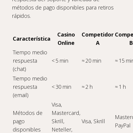
métodos de pago disponibles para retiros
rápidos.
Casino
Competidor
Compe
Característica
Online
A
B
Tiempo medio
respuesta
< 5 min
≈ 20 min
≈ 15 mi
(chat)
Tiempo medio
respuesta
< 30 min
≈ 2 h
≈ 1 h
(email)
Visa,
Métodos de
Mastercard,
Master
pago
Skrill,
Visa, Skrill
PayPal
disponibles
Neteller,