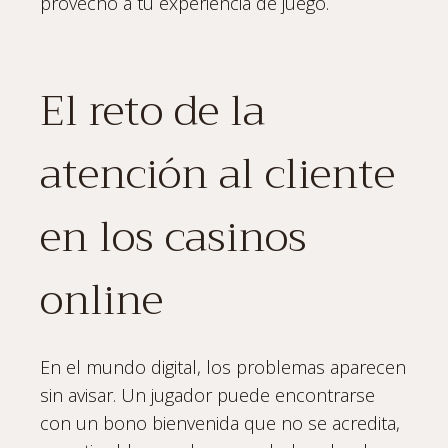
provecho a tu experiencia de juego.
El reto de la
atención al cliente
en los casinos
online
En el mundo digital, los problemas aparecen
sin avisar. Un jugador puede encontrarse
con un bono bienvenida que no se acredita,