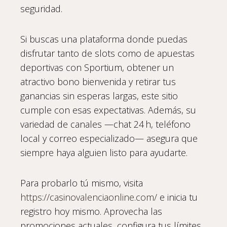
seguridad.
Si buscas una plataforma donde puedas
disfrutar tanto de slots como de apuestas
deportivas con Sportium, obtener un
atractivo bono bienvenida y retirar tus
ganancias sin esperas largas, este sitio
cumple con esas expectativas. Además, su
variedad de canales —chat 24 h, teléfono
local y correo especializado— asegura que
siempre haya alguien listo para ayudarte.
Para probarlo tú mismo, visita
https://casinovalenciaonline.com/
e inicia tu
registro hoy mismo. Aprovecha las
promociones actuales, configura tus límites