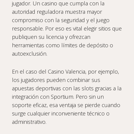
jugador. Un casino que cumpla con la
autoridad reguladora muestra mayor
compromiso con la seguridad y el juego
responsable. Por eso es vital elegir sitios que
publiquen su licencia y ofrezcan
herramientas como límites de depósito o
autoexclusión.
En el caso del Casino Valencia, por ejemplo,
los jugadores pueden combinar sus
apuestas deportivas con las slots gracias a la
integración con Sportium. Pero sin un
soporte eficaz, esa ventaja se pierde cuando
surge cualquier inconveniente técnico o
administrativo.