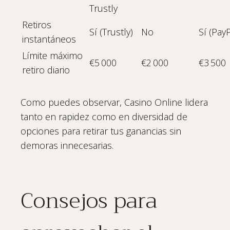
Trustly
Retiros
Sí (Trustly)
No
Sí (PayP
instantáneos
Límite máximo
€5 000
€2 000
€3 500
retiro diario
Como puedes observar, Casino Online lidera
tanto en rapidez como en diversidad de
opciones para retirar tus ganancias sin
demoras innecesarias.
Consejos para