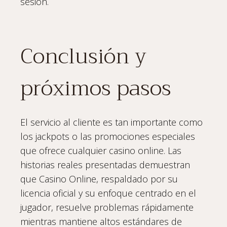
sesión.
Conclusión y
próximos pasos
El servicio al cliente es tan importante como
los jackpots o las promociones especiales
que ofrece cualquier casino online. Las
historias reales presentadas demuestran
que Casino Online, respaldado por su
licencia oficial y su enfoque centrado en el
jugador, resuelve problemas rápidamente
mientras mantiene altos estándares de