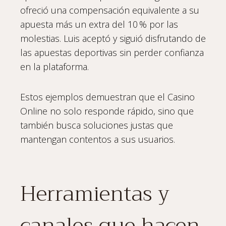
ofreció una compensación equivalente a su
apuesta más un extra del 10 % por las
molestias. Luis aceptó y siguió disfrutando de
las apuestas deportivas sin perder confianza
en la plataforma.
Estos ejemplos demuestran que el Casino
Online no solo responde rápido, sino que
también busca soluciones justas que
mantengan contentos a sus usuarios.
Herramientas y
canales que hacen