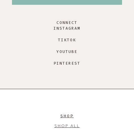
CONNECT
INSTAGRAM
TIKTOK
YOUTUBE
PINTEREST
SHOP
SHOP ALL