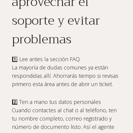
aprovechar el
soporte y evitar
problemas
1️⃣ Lee antes la sección FAQ
La mayoría de dudas comunes ya están
respondidas allí. Ahorrarás tiempo si revisas
primero esta área antes de abrir un ticket.
2️⃣ Ten a mano tus datos personales
Cuando contactes al chat o al teléfono, ten
tu nombre completo, correo registrado y
número de documento listo. Así el agente