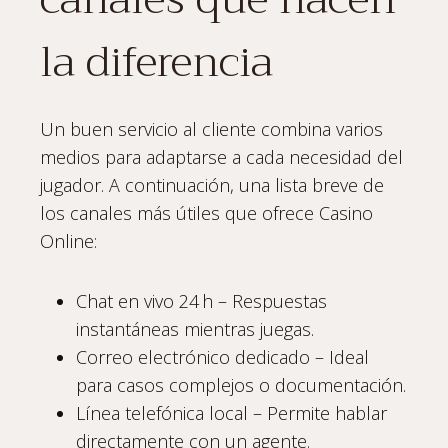
la diferencia
Un buen servicio al cliente combina varios
medios para adaptarse a cada necesidad del
jugador. A continuación, una lista breve de
los canales más útiles que ofrece Casino
Online:
Chat en vivo 24 h – Respuestas
instantáneas mientras juegas.
Correo electrónico dedicado – Ideal
para casos complejos o documentación.
Línea telefónica local – Permite hablar
directamente con un agente.