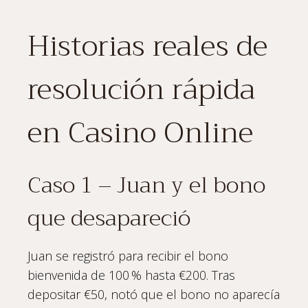
Historias reales de
resolución rápida
en Casino Online
Caso 1 – Juan y el bono
que desapareció
Juan se registró para recibir el bono
bienvenida de 100 % hasta €200. Tras
depositar €50, notó que el bono no aparecía