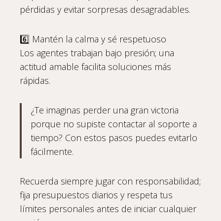
pérdidas y evitar sorpresas desagradables.
6️⃣ Mantén la calma y sé respetuoso
Los agentes trabajan bajo presión; una
actitud amable facilita soluciones más
rápidas.
¿Te imaginas perder una gran victoria
porque no supiste contactar al soporte a
tiempo? Con estos pasos puedes evitarlo
fácilmente.
Recuerda siempre jugar con responsabilidad;
fija presupuestos diarios y respeta tus
límites personales antes de iniciar cualquier