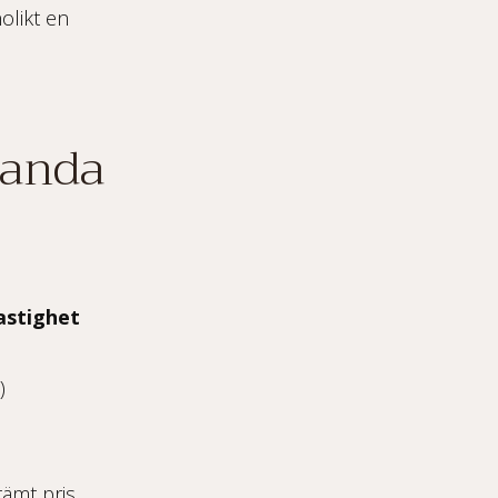
olikt en
Panda
astighet
)
ämt pris,