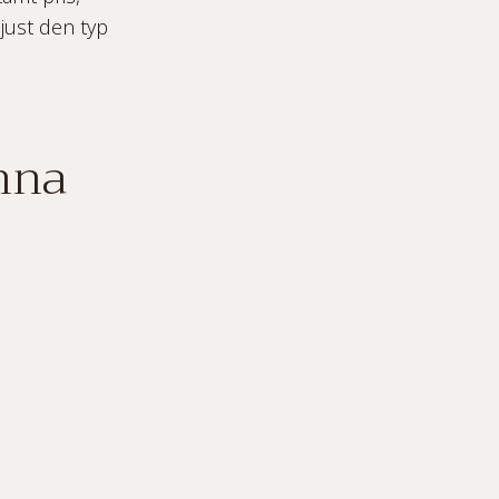
 just den typ
nna