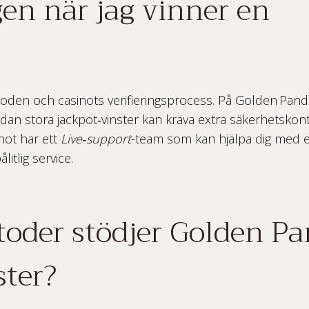
en när jag vinner en
oden och casinots verifieringsprocess. På Golden Pand
dan stora jackpot‑vinster kan kräva extra säkerhetskon
not har ett
Live‑support
-team som kan hjälpa dig med e
itlig service.
toder stödjer Golden P
ster?