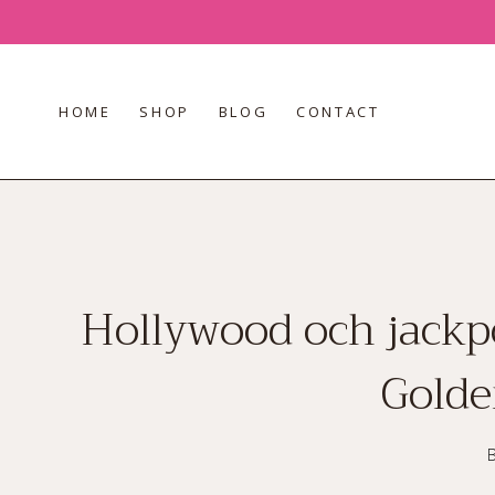
Skip
to
content
HOME
SHOP
BLOG
CONTACT
Hollywood och jackpo
Golde