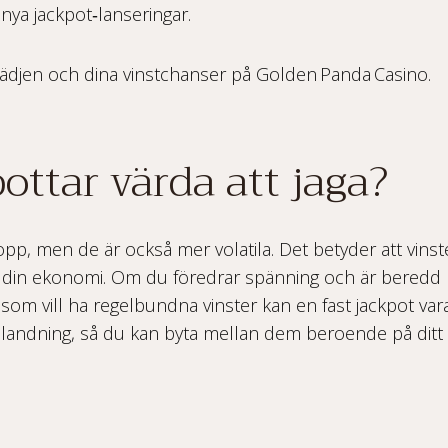
 nya jackpot‑lanseringar.
lädjen och dina vinstchanser på Golden Panda Casino.
ottar värda att jaga?
p, men de är också mer volatila. Det betyder att vinst
ra din ekonomi. Om du föredrar spänning och är beredd 
e som vill ha regelbundna vinster kan en fast jackpot va
 blandning, så du kan byta mellan dem beroende på dit