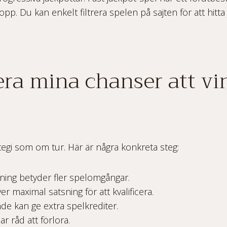
p. Du kan enkelt filtrera spelen på sajten för att hitta
ra mina chanser att vi
tegi som om tur. Här är några konkreta steg:
ning betyder fler spelomgångar.
r maximal satsning för att kvalificera.
e kan ge extra spelkrediter.
 råd att förlora.