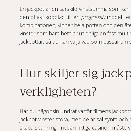
En jackpot är en särskild vinstsumma som kan vä
den oftast kopplad till en
progressiv
modell: en 
kombinationen, vinner hela potten och den återst
vinster som bara betalar ut enligt en fast mult
jackpottar, så du kan välja vad som passar din s
Hur skiljer sig jack
verkligheten?
Har du någonsin undrat varför filmens jackpotta
jackpot‑vinster stora, men de är sällsynta och 
skapa spänning, medan riktiga casinon måste v