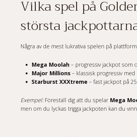
Vilka spel på Golde
största jackpottarn
Några av de mest lukrativa spelen på plattform
Mega Moolah
– progressiv jackpot som of
Major Millions
– klassisk progressiv med
Starburst XXXtreme
– fast jackpot på 25
Exempel:
Föreställ dig att du spelar
Mega Mo
men om du lyckas trigga jackpoten kan du vinna 