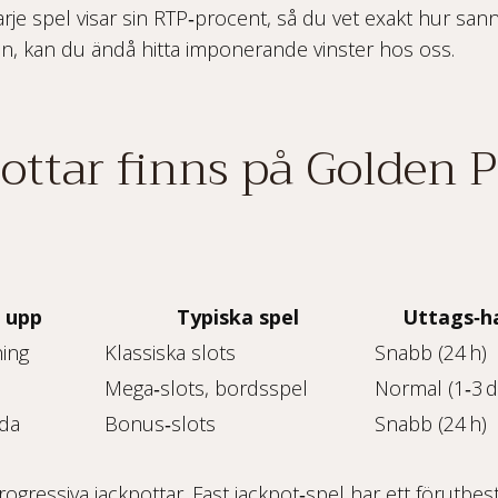
rje spel visar sin RTP‑procent, så du vet exakt hur sann
ven, kan du ändå hitta imponerande vinster hos oss.
pottar finns på Golden 
 upp
Typiska spel
Uttags‑h
ning
Klassiska slots
Snabb (24 h)
Mega‑slots, bordsspel
Normal (1‑3 d
nda
Bonus‑slots
Snabb (24 h)
gressiva jackpottar. Fast jackpot‑spel har ett förutbest