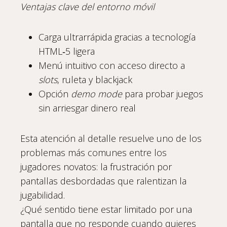
Ventajas clave del entorno móvil
Carga ultrarrápida gracias a tecnología
HTML‑5 ligera
Menú intuitivo con acceso directo a
slots
, ruleta y blackjack
Opción
demo mode
para probar juegos
sin arriesgar dinero real
Esta atención al detalle resuelve uno de los
problemas más comunes entre los
jugadores novatos: la frustración por
pantallas desbordadas que ralentizan la
jugabilidad.
¿Qué sentido tiene estar limitado por una
pantalla que no responde cuando quieres