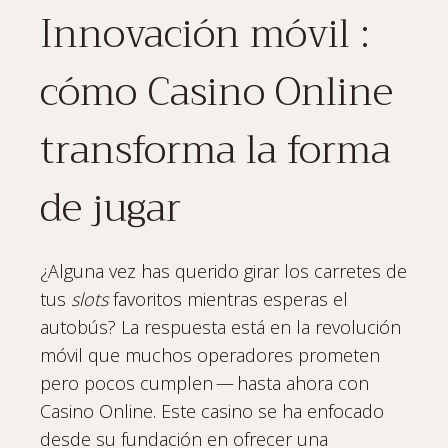
Innovación móvil :
cómo Casino Online
transforma la forma
de jugar
¿Alguna vez has querido girar los carretes de
tus
slots
favoritos mientras esperas el
autobús? La respuesta está en la revolución
móvil que muchos operadores prometen
pero pocos cumplen — hasta ahora con
Casino Online. Este casino se ha enfocado
desde su fundación en ofrecer una