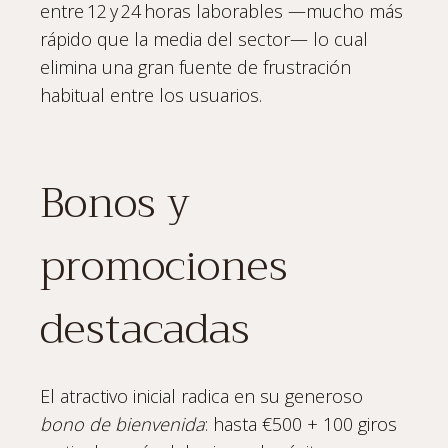
entre 12 y 24 horas laborables —mucho más
rápido que la media del sector— lo cual
elimina una gran fuente de frustración
habitual entre los usuarios.
Bonos y
promociones
destacadas
El atractivo inicial radica en su generoso
bono de bienvenida
: hasta €500 + 100 giros