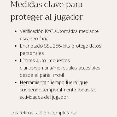
Medidas clave para
proteger al jugador
Verificación KYC automática mediante
escaneo facial
Encriptado SSL 256‑bits protege datos
personales
Límites auto‑impuestos
diarios/semana/mensuales accesibles
desde el panel móvil
Herramienta “Tiempo fuera” que
suspende temporalmente todas las
actividades del jugador
Los retiros suelen completarse