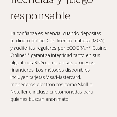
responsable
La confianza es esencial cuando depositas
tu dinero online.​ Con licencia maltesa (MGA)
y auditorías regulares por eCOGRA,** Casino
Online** garantiza integridad tanto en sus
algoritmos RNG como en sus procesos
financieros.​ Los métodos disponibles
incluyen tarjetas Visa/Mastercard,
monederos electrónicos como Skrill o
Neteller e incluso criptomonedas para
quienes buscan anonimato.