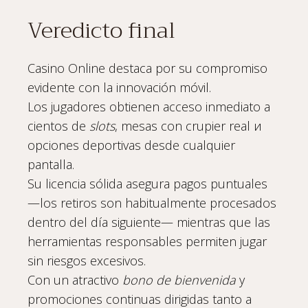
Veredicto final
Casino Online destaca por su compromiso
evidente con la innovación móvil.
Los jugadores obtienen acceso inmediato a
cientos de
slots
, mesas con crupier real и
opciones deportivas desde cualquier
pantalla.
Su licencia sólida asegura pagos puntuales
—los retiros son habitualmente procesados
dentro del día siguiente— mientras que las
herramientas responsables permiten jugar
sin riesgos excesivos.
Con un atractivo
bono de bienvenida
​ y
promociones continuas dirigidas tanto a