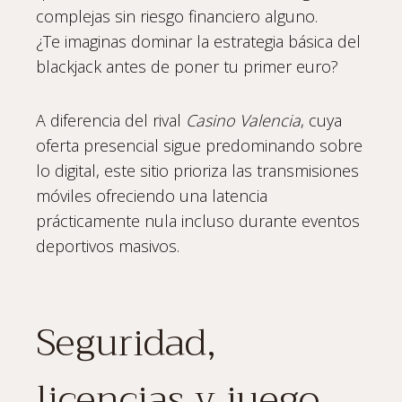
complejas sin riesgo financiero alguno.
¿Te imaginas dominar la estrategia básica del
blackjack antes de poner tu primer euro?
A diferencia del rival
Casino Valencia
, cuya
oferta presencial sigue predominando sobre
lo digital, este sitio prioriza las transmisiones
móviles ofreciendo una latencia
prácticamente nula incluso durante eventos
deportivos masivos.
Seguridad,
licencias y juego