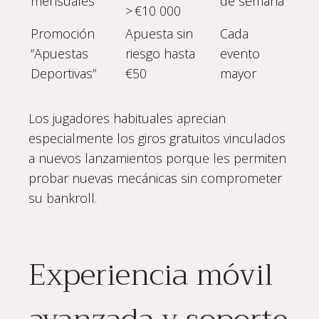
mensuales
de semana
> €10 000
Promoción
Apuesta sin
Cada
“Apuestas
riesgo hasta
evento
Deportivas”
€50
mayor
Los jugadores habituales aprecian
especialmente los giros gratuitos vinculados
a nuevos lanzamientos porque les permiten
probar nuevas mecánicas sin comprometer
su bankroll.
Experiencia móvil