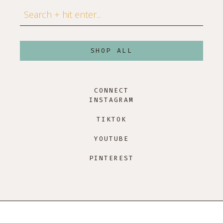
Search
SHOP ALL
CONNECT
INSTAGRAM
TIKTOK
YOUTUBE
PINTEREST