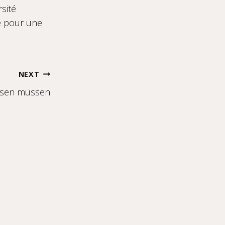
rsité
ée pour une
NEXT
wissen müssen