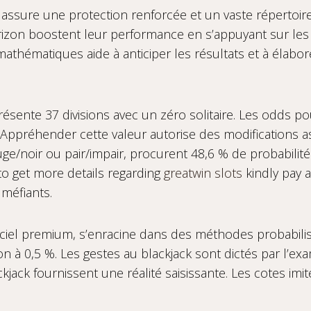
assure une protection renforcée et un vaste répertoire
horizon boostent leur performance en s’appuyant sur les
athématiques aide à anticiper les résultats et à élabor
ésente 37 divisions avec un zéro solitaire. Les odds p
 Appréhender cette valeur autorise des modifications a
ge/noir ou pair/impair, procurent 48,6 % de probabilité
 to get more details regarding
greatwin slots
kindly pay a 
 méfiants.
iciel premium, s’enracine dans des méthodes probabili
on à 0,5 %. Les gestes au blackjack sont dictés par l’ex
ckjack fournissent une réalité saisissante. Les cotes imit