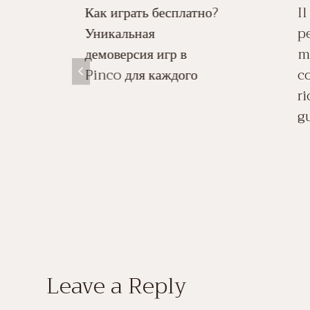
st
Как играть бесплатно?
I
?
Уникальная
p
демоверсия игр в
m
Pinco для каждого
co
r
gu
Leave a Reply