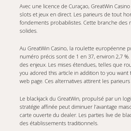
Avec une licence de Curaçao, GreatWin Casino 
slots et jeux en direct. Les parieurs de tout 
fondements probabilistes. Cette branche des m
solides.
Au GreatWin Casino, la roulette européenne pr
numéro précis sont de 1 en 37, environ 2,7 %.
des enjeux. Les mises étendues, telles que rou
you adored this article in addition to you want
web page. Ces alternatives attirent les parieurs
Le blackjack du GreatWin, propulsé par un log
stratégie affinée peut diminuer l’avantage mais
carte ouverte du dealer. Les parties live de bla
des établissements traditionnels.