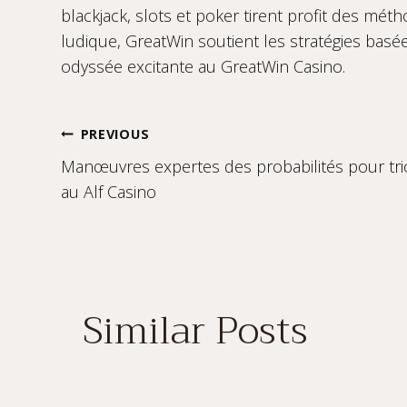
blackjack, slots et poker tirent profit des méth
ludique, GreatWin soutient les stratégies bas
odyssée excitante au GreatWin Casino.
Post
PREVIOUS
Manœuvres expertes des probabilités pour tr
navigation
au Alf Casino
Similar Posts