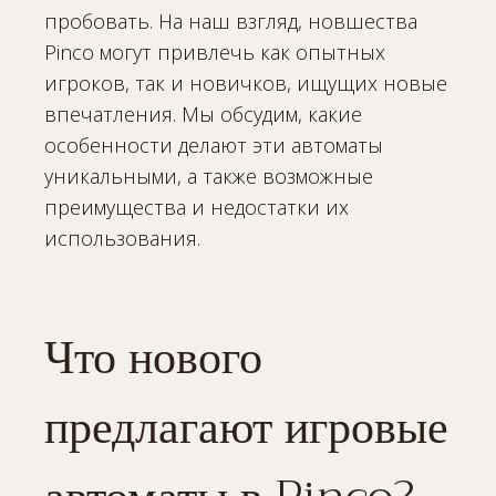
пробовать. На наш взгляд, новшества
Pinco могут привлечь как опытных
игроков, так и новичков, ищущих новые
впечатления. Мы обсудим, какие
особенности делают эти автоматы
уникальными, а также возможные
преимущества и недостатки их
использования.
Что нового
предлагают игровые