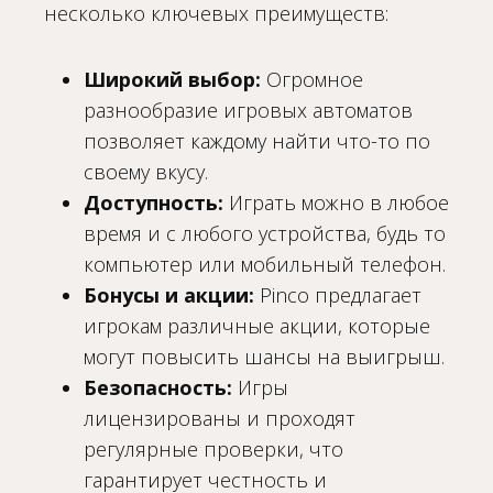
несколько ключевых преимуществ:
Широкий выбор:
Огромное
разнообразие игровых автоматов
позволяет каждому найти что-то по
своему вкусу.
Доступность:
Играть можно в любое
время и с любого устройства, будь то
компьютер или мобильный телефон.
Бонусы и акции:
Pinco предлагает
игрокам различные акции, которые
могут повысить шансы на выигрыш.
Безопасность:
Игры
лицензированы и проходят
регулярные проверки, что
гарантирует честность и