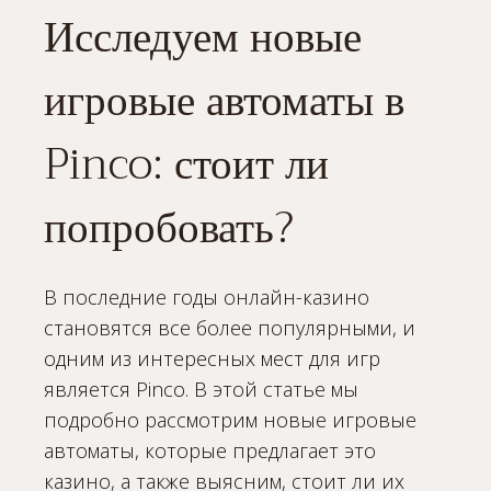
Исследуем новые
игровые автоматы в
Pinco: стоит ли
попробовать?
В последние годы онлайн-казино
становятся все более популярными, и
одним из интересных мест для игр
является Pinco. В этой статье мы
подробно рассмотрим новые игровые
автоматы, которые предлагает это
казино, а также выясним, стоит ли их