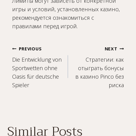
Лимиты могут зависеть от конкретной
игры и условий, установленных казино,
рекомендуется ознакомиться с
правилами перед игрой.
Post
PREVIOUS
NEXT
Die Entwicklung von
Стратегии: как
navigation
Sportwetten ohne
отыграть бонусы
Oasis für deutsche
в казино Pinco без
Spieler
риска
Similar Posts