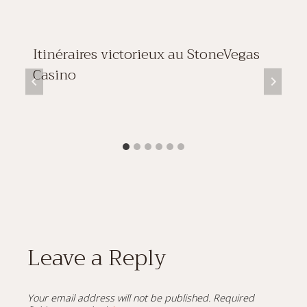
Itinéraires victorieux au StoneVegas
Casino
Leave a Reply
Your email address will not be published.
Required