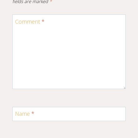
fields are marked
*
Comment
*
Name
*