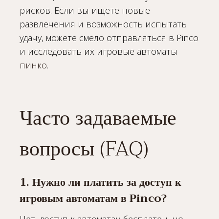
рисков. Если вы ищете новые
развлечения и возможность испытать
удачу, можете смело отправляться в Pinco
и исследовать их игровые автоматы
пинко
.
Часто задаваемые
вопросы (FAQ)
1. Нужно ли платить за доступ к
игровым автоматам в Pinco?
Нет, доступ к автоматам бесплатен, но