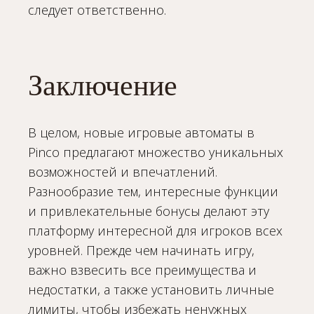
следует ответственно.
Заключение
В целом, новые игровые автоматы в
Pinco предлагают множество уникальных
возможностей и впечатлений.
Разнообразие тем, интересные функции
и привлекательные бонусы делают эту
платформу интересной для игроков всех
уровней. Прежде чем начинать игру,
важно взвесить все преимущества и
недостатки, а также установить личные
лимиты, чтобы избежать ненужных