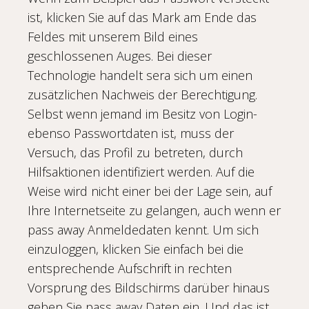
ist, klicken Sie auf das Mark am Ende das
Feldes mit unserem Bild eines
geschlossenen Auges. Bei dieser
Technologie handelt sera sich um einen
zusätzlichen Nachweis der Berechtigung.
Selbst wenn jemand im Besitz von Login-
ebenso Passwortdaten ist, muss der
Versuch, das Profil zu betreten, durch
Hilfsaktionen identifiziert werden. Auf die
Weise wird nicht einer bei der Lage sein, auf
Ihre Internetseite zu gelangen, auch wenn er
pass away Anmeldedaten kennt. Um sich
einzuloggen, klicken Sie einfach bei die
entsprechende Aufschrift in rechten
Vorsprung des Bildschirms darüber hinaus
geben Sie pass away Daten ein. Und das ist