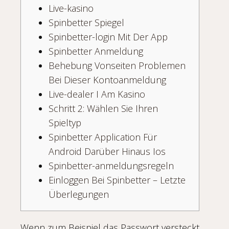
Live-kasino
Spinbetter Spiegel
Spinbetter-login Mit Der App
Spinbetter Anmeldung
Behebung Vonseiten Problemen
Bei Dieser Kontoanmeldung
Live-dealer I Am Kasino
Schritt 2: Wählen Sie Ihren
Spieltyp
Spinbetter Application Für
Android Darüber Hinaus Ios
Spinbetter-anmeldungsregeln
Einloggen Bei Spinbetter – Letzte
Überlegungen
Wenn zum Beispiel das Passwort versteckt