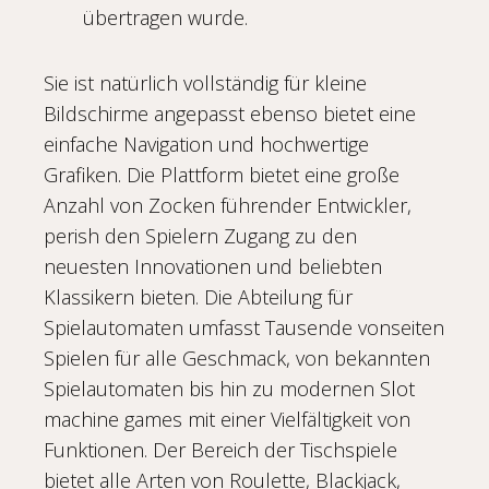
übertragen wurde.
Sie ist natürlich vollständig für kleine
Bildschirme angepasst ebenso bietet eine
einfache Navigation und hochwertige
Grafiken. Die Plattform bietet eine große
Anzahl von Zocken führender Entwickler,
perish den Spielern Zugang zu den
neuesten Innovationen und beliebten
Klassikern bieten. Die Abteilung für
Spielautomaten umfasst Tausende vonseiten
Spielen für alle Geschmack, von bekannten
Spielautomaten bis hin zu modernen Slot
machine games mit einer Vielfältigkeit von
Funktionen. Der Bereich der Tischspiele
bietet alle Arten von Roulette, Blackjack,