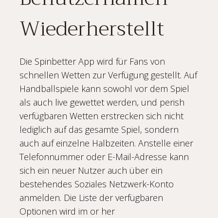
Wiederherstellt
Die Spinbetter App wird für Fans von
schnellen Wetten zur Verfügung gestellt. Auf
Handballspiele kann sowohl vor dem Spiel
als auch live gewettet werden, und perish
verfügbaren Wetten erstrecken sich nicht
lediglich auf das gesamte Spiel, sondern
auch auf einzelne Halbzeiten. Anstelle einer
Telefonnummer oder E-Mail-Adresse kann
sich ein neuer Nutzer auch über ein
bestehendes Soziales Netzwerk-Konto
anmelden. Die Liste der verfügbaren
Optionen wird im or her