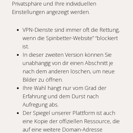
Privatsphäre und Ihre individuellen
Einstellungen angezeigt werden.
VPN-Dienste sind immer oft die Rettung,
wenn die Spinbetter-Website” “blockiert
ist.
In dieser zweiten Version können Sie
unabhängig von dir einen Abschnitt je
nach dem anderen löschen, um neue
Bilder zu öffnen.
Ihre Wahl hängt nur vom Grad der
Erfahrung und dem Durst nach
Aufregung abs.
Der Spiegel unserer Plattform ist auch
eine Kopie der offiziellen Ressource, die
auf eine weitere Domain-Adresse