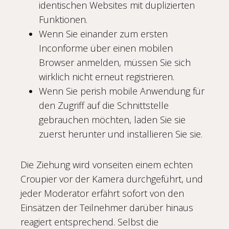
identischen Websites mit duplizierten
Funktionen.
Wenn Sie einander zum ersten
Inconforme über einen mobilen
Browser anmelden, müssen Sie sich
wirklich nicht erneut registrieren.
Wenn Sie perish mobile Anwendung für
den Zugriff auf die Schnittstelle
gebrauchen möchten, laden Sie sie
zuerst herunter und installieren Sie sie.
Die Ziehung wird vonseiten einem echten
Croupier vor der Kamera durchgeführt, und
jeder Moderator erfährt sofort von den
Einsätzen der Teilnehmer darüber hinaus
reagiert entsprechend. Selbst die