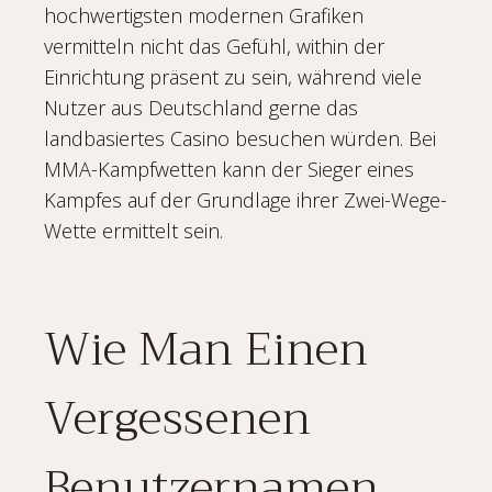
hochwertigsten modernen Grafiken
vermitteln nicht das Gefühl, within der
Einrichtung präsent zu sein, während viele
Nutzer aus Deutschland gerne das
landbasiertes Casino besuchen würden. Bei
MMA-Kampfwetten kann der Sieger eines
Kampfes auf der Grundlage ihrer Zwei-Wege-
Wette ermittelt sein.
Wie Man Einen
Vergessenen
Benutzernamen