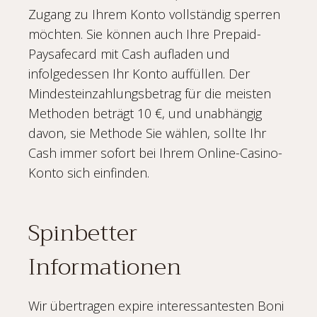
Zugang zu Ihrem Konto vollständig sperren
möchten. Sie können auch Ihre Prepaid-
Paysafecard mit Cash aufladen und
infolgedessen Ihr Konto auffüllen. Der
Mindesteinzahlungsbetrag für die meisten
Methoden beträgt 10 €, und unabhängig
davon, sie Methode Sie wählen, sollte Ihr
Cash immer sofort bei Ihrem Online-Casino-
Konto sich einfinden.
Spinbetter
Informationen
Wir übertragen expire interessantesten Boni