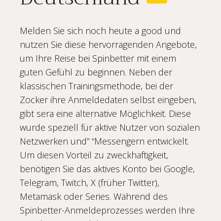
Melden Sie sich noch heute a good und
nutzen Sie diese hervorragenden Angebote,
um Ihre Reise bei Spinbetter mit einem
guten Gefühl zu beginnen. Neben der
klassischen Trainingsmethode, bei der
Zocker ihre Anmeldedaten selbst eingeben,
gibt sera eine alternative Möglichkeit. Diese
wurde speziell für aktive Nutzer von sozialen
Netzwerken und” “Messengern entwickelt.
Um diesen Vorteil zu zweckhaftigkeit,
benötigen Sie das aktives Konto bei Google,
Telegram, Twitch, X (früher Twitter),
Metamask oder Series. Während des
Spinbetter-Anmeldeprozesses werden Ihre