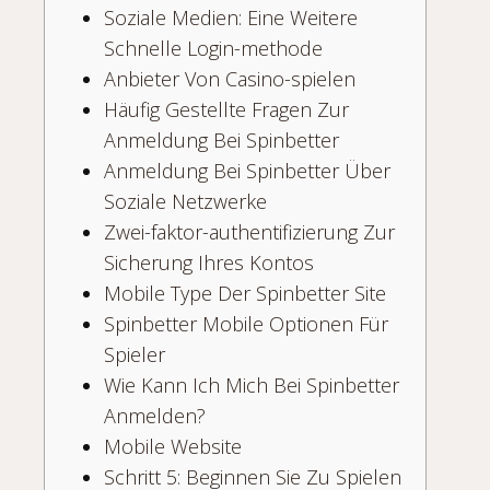
Soziale Medien: Eine Weitere
Schnelle Login-methode
Anbieter Von Casino-spielen
Häufig Gestellte Fragen Zur
Anmeldung Bei Spinbetter
Anmeldung Bei Spinbetter Über
Soziale Netzwerke
Zwei-faktor-authentifizierung Zur
Sicherung Ihres Kontos
Mobile Type Der Spinbetter Site
Spinbetter Mobile Optionen Für
Spieler
Wie Kann Ich Mich Bei Spinbetter
Anmelden?
Mobile Website
Schritt 5: Beginnen Sie Zu Spielen