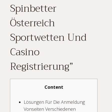
Spinbetter
Österreich
Sportwetten Und
Casino
Registrierung”
Content
Lösungen Für Die Anmeldung
Vonseiten Verschiedenen