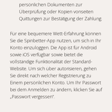
persönlichen Dokumenten zur
Überprüfung oder Kopien vonseiten
Quittungen zur Bestätigung der Zahlung.
Für eine bequemere Wett-Erfahrung können
Sie die Spinbetter-App nutzen, um sich in Ihr
Konto einzuloggen. Die App ist für Android
sowie iOS verfügbar sowie bietet die
vollständige Funktionalität der Standard-
Website. Um sich über autorisieren, gehen
Sie direkt nach welcher Registrierung zu
Einem persönlichen Konto. Um Ihr Passwort
bei dem Anmelden zu ändern, klicken Sie auf
„Passwort vergessen“.