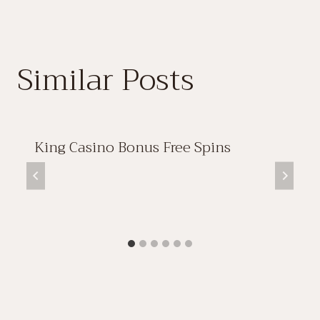
Similar Posts
King Casino Bonus Free Spins