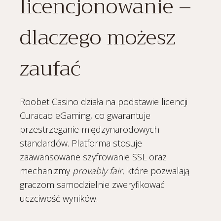
licencjonowanie –
dlaczego możesz
zaufać
Roobet Casino działa na podstawie licencji
Curacao eGaming, co gwarantuje
przestrzeganie międzynarodowych
standardów. Platforma stosuje
zaawansowane szyfrowanie SSL oraz
mechanizmy
provably fair
, które pozwalają
graczom samodzielnie zweryfikować
uczciwość wyników.