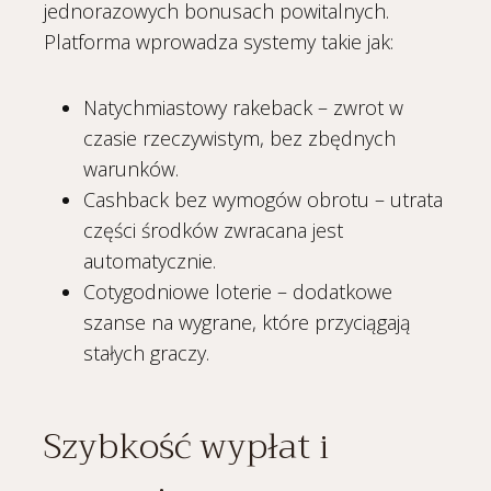
jednorazowych bonusach powitalnych.
Platforma wprowadza systemy takie jak:
Natychmiastowy rakeback – zwrot w
czasie rzeczywistym, bez zbędnych
warunków.
Cashback bez wymogów obrotu – utrata
części środków zwracana jest
automatycznie.
Cotygodniowe loterie – dodatkowe
szanse na wygrane, które przyciągają
stałych graczy.
Szybkość wypłat i