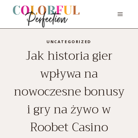
Skip
to
content
UNCATEGORIZED
Jak historia gier
wpływa na
nowoczesne bonusy
i gry na żywo w
Roobet Casino