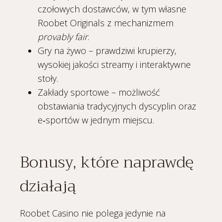
czołowych dostawców, w tym własne
Roobet Originals z mechanizmem
provably fair
.
Gry na żywo – prawdziwi krupierzy,
wysokiej jakości streamy i interaktywne
stoły.
Zakłady sportowe – możliwość
obstawiania tradycyjnych dyscyplin oraz
e‑sportów w jednym miejscu.
Bonusy, które naprawdę
działają
Roobet Casino nie polega jedynie na