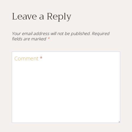
Leave a Reply
Your email address will not be published.
Required
fields are marked
*
Comment
*