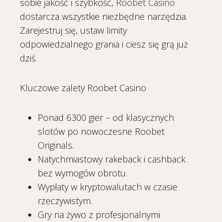
sobie jakość i szybkość,
Roobet Casino
dostarcza wszystkie niezbędne narzędzia.
Zarejestruj się, ustaw limity
odpowiedzialnego grania i ciesz się grą już
dziś.
Kluczowe zalety Roobet Casino
Ponad 6300 gier – od klasycznych
slotów po nowoczesne Roobet
Originals.
Natychmiastowy rakeback i cashback
bez wymogów obrotu.
Wypłaty w kryptowalutach w czasie
rzeczywistym.
Gry na żywo z profesjonalnymi