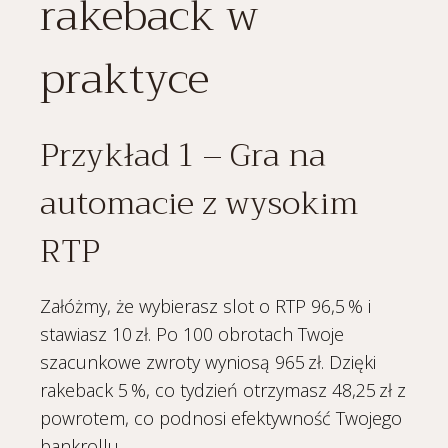
rakeback w
praktyce
Przykład 1 – Gra na
automacie z wysokim
RTP
Załóżmy, że wybierasz slot o RTP 96,5 % i
stawiasz 10 zł. Po 100 obrotach Twoje
szacunkowe zwroty wyniosą 965 zł. Dzięki
rakeback 5 %, co tydzień otrzymasz 48,25 zł z
powrotem, co podnosi efektywność Twojego
bankrollu.