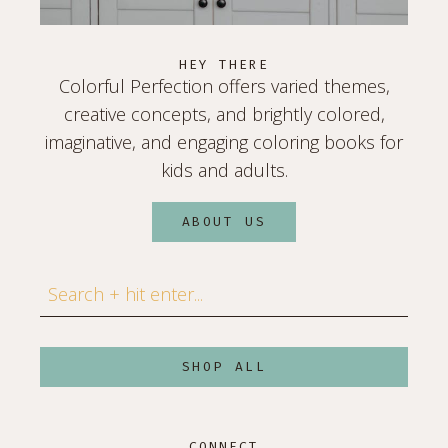
HEY THERE
Colorful Perfection offers varied themes,
creative concepts, and brightly colored,
imaginative, and engaging coloring books for
kids and adults.
ABOUT US
Search
SHOP ALL
CONNECT