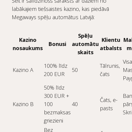
Šeit ir salīdzinošs saraksts ar dažiem no
labākajiem tiešsaistes kazino, kas piedāvā
Megaways spēļu automātus Latvijā:
Spēļu
Kazino
Klientu
Ma
Bonusi
automātu
nosaukums
atbalsts
m
skaits
Visa
100% līdz
Tālrunis,
Kazino A
50
Mas
200 EUR
čats
Pay
50% līdz
300 EUR +
Ban
Čats, e-
Kazino B
100
40
pārs
pasts
bezmaksas
Skri
griezieni
Bez