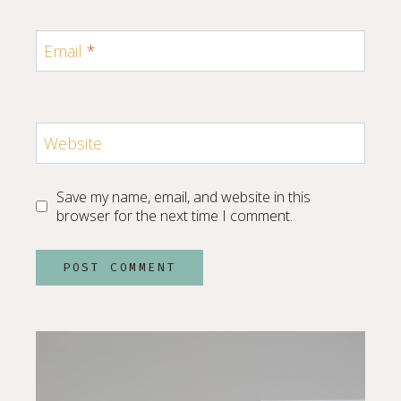
Email
*
Website
Save my name, email, and website in this
browser for the next time I comment.