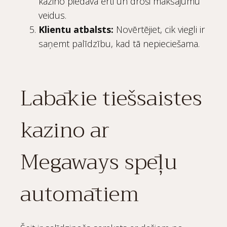
kazino piedāvā ērti un droši maksājumu
veidus.
Klientu atbalsts:
Novērtējiet, cik viegli ir
saņemt palīdzību, kad tā nepieciešama.
Labākie tiešsaistes
kazino ar
Megaways spēļu
automātiem