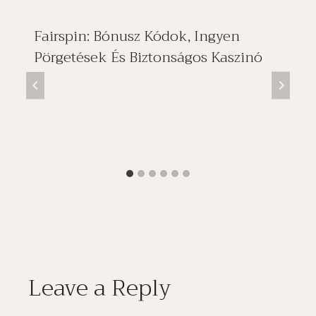
Fairspin: Bónusz Kódok, Ingyen
Pörgetések És Biztonságos Kaszinó
Leave a Reply