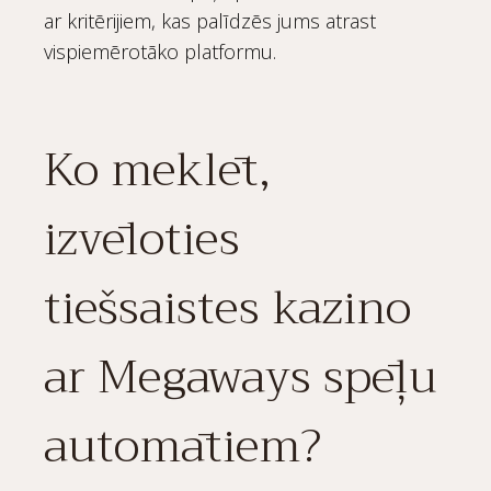
ar kritērijiem, kas palīdzēs jums atrast
vispiemērotāko platformu.
Ko meklēt,
izvēloties
tiešsaistes kazino
ar Megaways spēļu
automātiem?