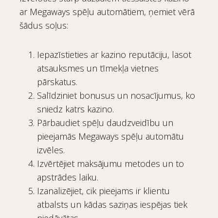
ar Megaways spēļu automātiem, ņemiet vērā
šādus soļus:
Iepazīstieties ar kazino reputāciju, lasot
atsauksmes un tīmekļa vietnes
pārskatus.
Salīdziniet bonusus un nosacījumus, ko
sniedz katrs kazino.
Pārbaudiet spēļu daudzveidību un
pieejamās Megaways spēļu automātu
izvēles.
Izvērtējiet maksājumu metodes un to
apstrādes laiku.
Izanalizējiet, cik pieejams ir klientu
atbalsts un kādas saziņas iespējas tiek
piedāvātas.