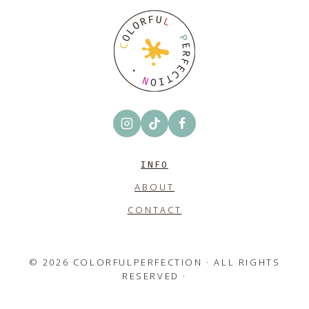
INFO
ABOUT
CONTACT
© 2026 COLORFULPERFECTION · ALL RIGHTS
RESERVED ·