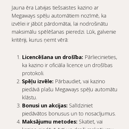
Jauna ēra Latvijas tiešsaistes kazino ar
Megaways spēļu automātiem nozīmē, ka
izvēlei ir jābūt pārdomātai, lai nodrošinātu
maksimālu spēlēšanas pieredzi. Lūk, galvenie
kritēriji, kurus ņemt vērā:
Licencēšana un drošība:
Pārliecinieties,
ka kazino ir oficiāla licence un drošības
protokoli.
Spēļu izvēle:
Pārbaudiet, vai kazino
piedāvā plašu Megaways spēļu automātu
klāstu.
Bonusi un akcijas:
Salīdziniet
piedāvātos bonusus un to nosacījumus.
Maksājumu metodes:
Skatiet, vai