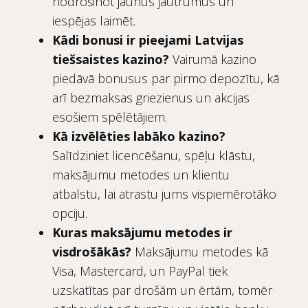
nodrošinot jaunus jautrumus un
iespējas laimēt.
Kādi bonusi ir pieejami Latvijas
tiešsaistes kazino?
Vairumā kazino
piedāvā bonusus par pirmo depozītu, kā
arī bezmaksas griezienus un akcijas
esošiem spēlētājiem.
Kā izvēlēties labāko kazino?
Salīdziniet licencēšanu, spēļu klāstu,
maksājumu metodes un klientu
atbalstu, lai atrastu jums vispiemērotāko
opciju.
Kuras maksājumu metodes ir
visdrošākās?
Maksājumu metodes kā
Visa, Mastercard, un PayPal tiek
uzskatītas par drošām un ērtām, tomēr