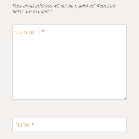
Your email address will not be published.
Required
fields are marked
*
Comment
*
Name
*