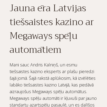
Jauna ēra Latvijas
tiešsaistes kazino ar
Megaways spēļu
automātiem
Mani sauc Andris Kalniņš, un esmu
tiešsaistes kazino eksperts ar plašu pieredzi
šajā jomā. Šajā rakstā aplūkosim, kā izvēlēties
labāko tiešsaistes kazino Latvijā, kas piedāvā
aizraujošus Megaways spēļu automātus.
Megaways spēļu automāti ir kļuvuši par jauno
standartu azartspēļu pasaulē, un es dalīšos