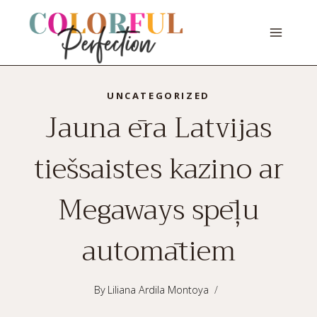
Skip
to
content
UNCATEGORIZED
Jauna ēra Latvijas
tiešsaistes kazino ar
Megaways spēļu
automātiem
By
Liliana Ardila Montoya