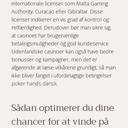
internationale licenser som Malta Gaming
Authority, Curacao eller Gibraltar. Disse
licenser indikerer en vis grad af kontrol og
retfærdighed. Derudover bør man sikre sig,
at casinoet har brugervenlige
betalingsmuligheder og god kundeservice.
Udenlandske casinoer kan også have bedre
bonusser og kampagner, men det er
afgørende at læse vilkårene grundigt, så man
ikke bliver fanget i ufordelagtige betingelser
poker hands dansk
.
Sådan optimerer du dine
chancer for at vinde på