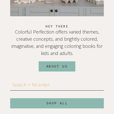
HEY THERE
Colorful Perfection offers varied themes,
creative concepts, and brightly colored,
imaginative, and engaging coloring books for
kids and adults.
ABOUT US
Search
SHOP ALL