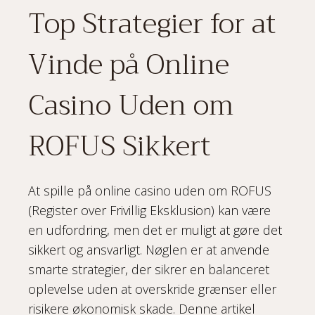
Top Strategier for at
Vinde på Online
Casino Uden om
ROFUS Sikkert
At spille på online casino uden om ROFUS
(Register over Frivillig Eksklusion) kan være
en udfordring, men det er muligt at gøre det
sikkert og ansvarligt. Nøglen er at anvende
smarte strategier, der sikrer en balanceret
oplevelse uden at overskride grænser eller
risikere økonomisk skade. Denne artikel