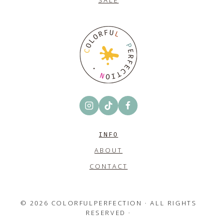
SALE
INFO
ABOUT
CONTACT
© 2026 COLORFULPERFECTION · ALL RIGHTS
RESERVED ·