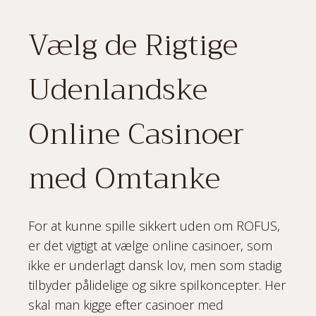
Vælg de Rigtige
Udenlandske
Online Casinoer
med Omtanke
For at kunne spille sikkert uden om ROFUS,
er det vigtigt at vælge online casinoer, som
ikke er underlagt dansk lov, men som stadig
tilbyder pålidelige og sikre spilkoncepter. Her
skal man kigge efter casinoer med