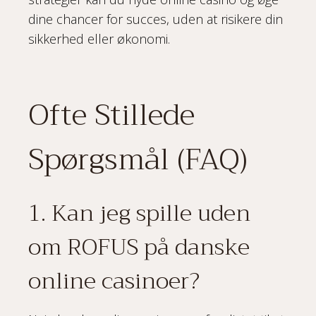
dine chancer for succes, uden at risikere din
sikkerhed eller økonomi.
Ofte Stillede
Spørgsmål (FAQ)
1. Kan jeg spille uden
om ROFUS på danske
online casinoer?