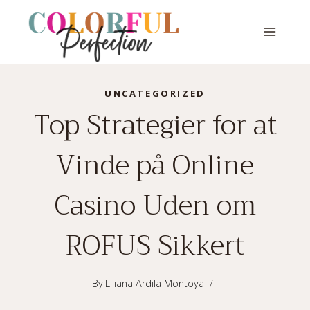
Skip
to
content
UNCATEGORIZED
Top Strategier for at
Vinde på Online
Casino Uden om
ROFUS Sikkert
By
Liliana Ardila Montoya