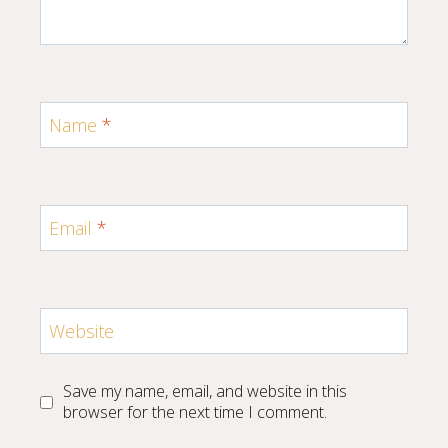
Name
*
Email
*
Website
Save my name, email, and website in this
browser for the next time I comment.