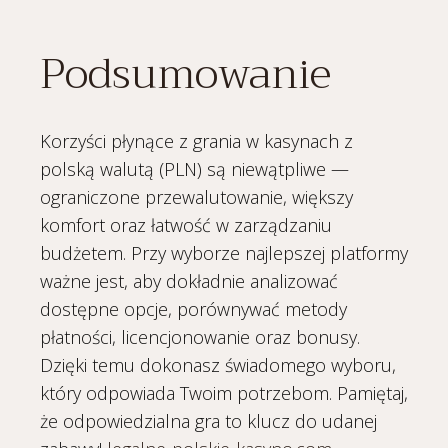
Podsumowanie
Korzyści płynące z grania w kasynach z
polską walutą (PLN) są niewątpliwe —
ograniczone przewalutowanie, większy
komfort oraz łatwość w zarządzaniu
budżetem. Przy wyborze najlepszej platformy
ważne jest, aby dokładnie analizować
dostępne opcje, porównywać metody
płatności, licencjonowanie oraz bonusy.
Dzięki temu dokonasz świadomego wyboru,
który odpowiada Twoim potrzebom. Pamiętaj,
że odpowiedzialna gra to klucz do udanej