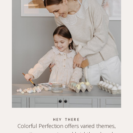
HEY THERE
Colorful Perfection offers varied themes,