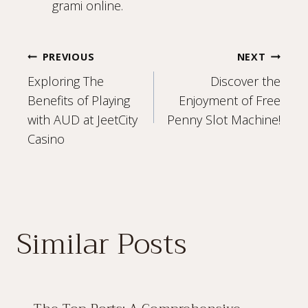
grami online.
Post
PREVIOUS
NEXT
Exploring The
Discover the
navigation
Benefits of Playing
Enjoyment of Free
with AUD at JeetCity
Penny Slot Machine!
Casino
Similar Posts