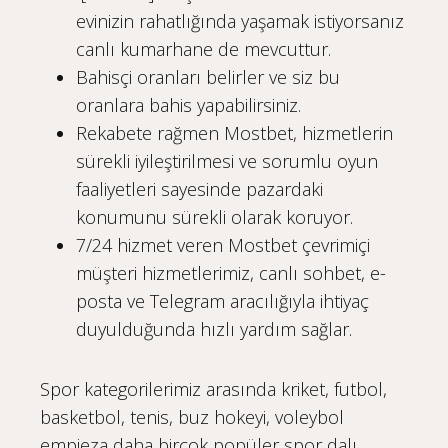
evinizin rahatlığında yaşamak istiyorsanız
canlı kumarhane de mevcuttur.
Bahisçi oranları belirler ve siz bu
oranlara bahis yapabilirsiniz.
Rekabete rağmen Mostbet, hizmetlerin
sürekli iyileştirilmesi ve sorumlu oyun
faaliyetleri sayesinde pazardaki
konumunu sürekli olarak koruyor.
7/24 hizmet veren Mostbet çevrimiçi
müşteri hizmetlerimiz, canlı sohbet, e-
posta ve Telegram aracılığıyla ihtiyaç
duyulduğunda hızlı yardım sağlar.
Spor kategorilerimiz arasında kriket, futbol,
basketbol, tenis, buz hokeyi, voleybol
empieza daha birçok popüler spor dalı