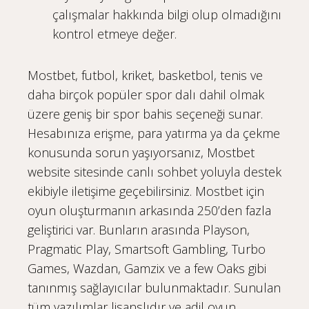
çalışmalar hakkında bilgi olup olmadığını
kontrol etmeye değer.
Mostbet, futbol, kriket, basketbol, tenis ve
daha birçok popüler spor dalı dahil olmak
üzere geniş bir spor bahis seçeneği sunar.
Hesabınıza erişme, para yatırma ya da çekme
konusunda sorun yaşıyorsanız, Mostbet
website sitesinde canlı sohbet yoluyla destek
ekibiyle iletişime geçebilirsiniz. Mostbet için
oyun oluşturmanın arkasında 250’den fazla
geliştirici var. Bunların arasında Playson,
Pragmatic Play, Smartsoft Gambling, Turbo
Games, Wazdan, Gamzix ve a few Oaks gibi
tanınmış sağlayıcılar bulunmaktadır. Sunulan
tüm yazılımlar lisanslıdır ve adil oyun