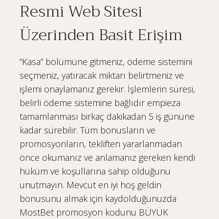
Resmi Web Sitesi
Üzerinden Basit Erişim
“Kasa” bölümüne gitmeniz, ödeme sistemini
seçmeniz, yatıracak miktarı belirtmeniz ve
işlemi onaylamanız gerekir. İşlemlerin süresi,
belirli ödeme sistemine bağlıdır empieza
tamamlanması birkaç dakikadan 5 iş gününe
kadar sürebilir. Tüm bonusların ve
promosyonların, tekliften yararlanmadan
önce okumanız ve anlamanız gereken kendi
hüküm ve koşullarına sahip olduğunu
unutmayın. Mevcut en iyi hoş geldin
bonusunu almak için kaydolduğunuzda
MostBet promosyon kodunu BÜYÜK