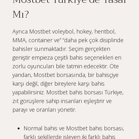
Mı?
Ayrıca Mostbet voleybol, hokey, hentbol,
MMA, container ve” “daha pek çok disiplinde
bahisler sunmaktadır. Seçim gerçekten
geniştir empieza çeşitli bahis seçenekleri en
zorlu oyuncuları bile tatmin edecektir. Öte
yandan, Mostbet borsasında, bir bahisçiye
karşı değil, diğer bireylere karşı bahis
yapabilirsiniz. Mostbet bahis borsası Türkiye,
zıt görüşlere sahip insanları eşleştirir ve
parayı ve oranları yönetir.
Normal bahis ve Mostbet bahis borsası,
farklı şekillerde işleyen iki farklı bahis