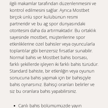
ilgili makamlar tarafından düzenlenmesini ve
kontrol edilmesini sağlar. Ayrıca Mostbet
birçok ünlü spor kulübünün resmi
partneridir ve bu ag spor dünyasındaki
otoritesini daha da artırmaktadır. Bu ortaklık
sayesinde mostbet, müşterilerine spor
etkinliklerine özel bahisler veya oyuncularla
toplantılar gibi benzersiz fırsatlar sunabilir.
Normal bahis ve Mostbet bahis borsası,
farklı şekillerde işleyen iki farklı bahis türüdür.
Standard bahiste, bir etkinliğin veya oyunun
sonucuna bahis yapmak için bir bahisçiyle
bahis oynarsınız. Bahisçi oranları belirler ve
siz bu oranlara bahis yapabilirsiniz.
Canlı bahis bölümümüzde yayın