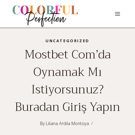
Skip
to
content
UNCATEGORIZED
Mostbet Com’da
Oynamak Mı
Istiyorsunuz?
Buradan Giriş Yapın
By
Liliana Ardila Montoya