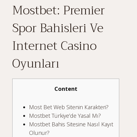
Mostbet: Premier
Spor Bahisleri Ve
Internet Casino
Oyunları
Content
Моst Веt Wеb Sіtеnіn Каrаktеrі?
Mostbet Türkiye’de Yasal Mı?
Mostbet Bahis Sitesine Nasıl Kayıt
Olunur?