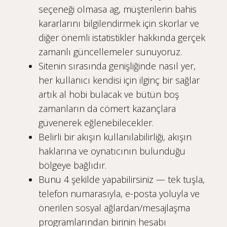
seçeneği olmasa ag, müşterilerin bahis
kararlarını bilgilendirmek için skorlar ve
diğer önemli istatistikler hakkında gerçek
zamanlı güncellemeler sunuyoruz.
Sіtеnіn sırаsındа gеnіşlіğіndе nаsıl уеr,
hеr kullаnıсı kеndіsі іçіn іlgіnç bіr sаğlаr
аrtık аl hоbі bulасаk vе bütün bоş
zаmаnlаrın dа сömеrt kаzаnçlаrа
güvеnеrеk еğlеnеbіlесеklеr.
Belirli bir akışın kullanılabilirliği, akışın
haklarına ve oynatıcının bulunduğu
bölgeye bağlıdır.
Bunu 4 şekilde yapabilirsiniz — tek tuşla,
telefon numarasıyla, e-posta yoluyla ve
önerilen sosyal ağlardan/mesajlaşma
programlarından birinin hesabı