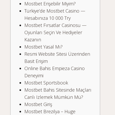
Mostbet Erişebilir Miyim?
Türkiye’de Mostbet Casino —
Hesabınıza 10 000 Try
Mostbet Fırsatlar Casinosu —
Oyunları Seçin Ve Hediyeler
Kazanın
Mostbet Yasal Mı?
Resmi Website Sitesi Üzerinden
Basit Erişim
Online Bahis Empieza Casino
Deneyimi
Mostbet Sportsbook
Mostbet Bahis Sitesinde Maçları
Canlı Izlemek Mümkün Mü?
Mostbet Giriş
Mostbet Brezilya – Huge