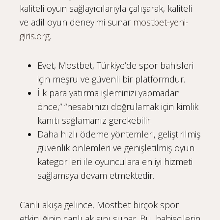
kaliteli oyun sağlayıcılarıyla çalışarak, kaliteli
ve adil oyun deneyimi sunar
mostbet-yeni-
giris.org
.
Evet, Mostbet, Türkiye’de spor bahisleri
için meşru ve güvenli bir platformdur.
İlk para yatırma işleminizi yapmadan
önce,” “hesabınızı doğrulamak için kimlik
kanıtı sağlamanız gerekebilir.
Daha hızlı ödeme yöntemleri, geliştirilmiş
güvenlik önlemleri ve genişletilmiş oyun
kategorileri ile oyunculara en iyi hizmeti
sağlamaya devam etmektedir.
Canlı akışa gelince, Mostbet birçok spor
etkinliğinin canlı akışını sunar. Bu, bahisçilerin