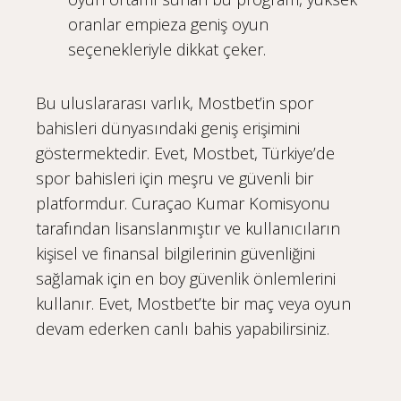
oranlar empieza geniş oyun
seçenekleriyle dikkat çeker.
Bu uluslararası varlık, Mostbet’in spor
bahisleri dünyasındaki geniş erişimini
göstermektedir. Evet, Mostbet, Türkiye’de
spor bahisleri için meşru ve güvenli bir
platformdur. Curaçao Kumar Komisyonu
tarafından lisanslanmıştır ve kullanıcıların
kişisel ve finansal bilgilerinin güvenliğini
sağlamak için en boy güvenlik önlemlerini
kullanır. Evet, Mostbet’te bir maç veya oyun
devam ederken canlı bahis yapabilirsiniz.