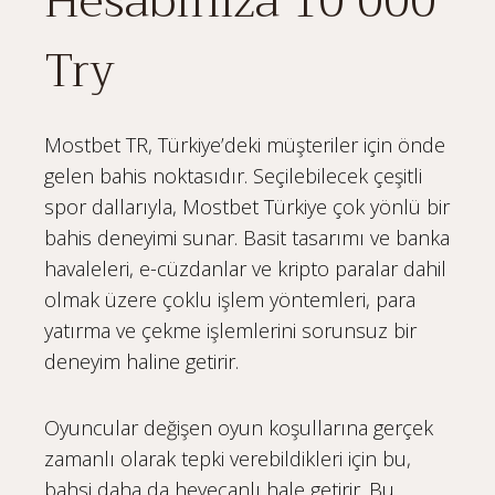
Hesabınıza 10 000
Try
Mostbet TR, Türkiye’deki müşteriler için önde
gelen bahis noktasıdır. Seçilebilecek çeşitli
spor dallarıyla, Mostbet Türkiye çok yönlü bir
bahis deneyimi sunar. Basit tasarımı ve banka
havaleleri, e-cüzdanlar ve kripto paralar dahil
olmak üzere çoklu işlem yöntemleri, para
yatırma ve çekme işlemlerini sorunsuz bir
deneyim haline getirir.
Oyuncular değişen oyun koşullarına gerçek
zamanlı olarak tepki verebildikleri için bu,
bahsi daha da heyecanlı hale getirir. Bu