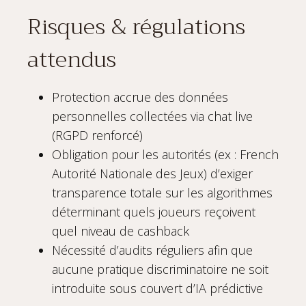
Risques & régulations
attendus
Protection accrue des données
personnelles collectées via chat live
(RGPD renforcé)
Obligation pour les autorités (ex : French
Autorité Nationale des Jeux) d’exiger
transparence totale sur les algorithmes
déterminant quels joueurs reçoivent
quel niveau de cashback
Nécessité d’audits réguliers afin que
aucune pratique discriminatoire ne soit
introduite sous couvert d’IA prédictive