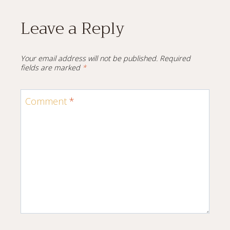
Leave a Reply
Your email address will not be published.
Required
fields are marked
*
Comment
*