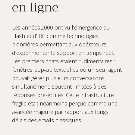
en ligne
Les années 2000 ont vu l’émergence du
Flash et d’IRC comme technologies
pionnières permettant aux opérateurs
d’expérimenter le support en temps réel.
Les premiers chats étaient rudimentaires :
fenêtres pop‑up textuelles où un seul agent
pouvait gérer plusieurs conversations
simultanément, souvent limitées à des
réponses pré‑écrites. Cette infrastructure
fragile était néanmoins perçue comme une
avancée majeure par rapport aux longs
délais des emails classiques.