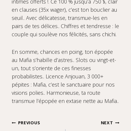
intimes offerts !. Ce 100 % jusqu’à 750 $, clair
en clauses (35x wager), c’est ton bouclier au
seuil.. Avec délicatesse, transmue-les en
pairs de tes délices.. Chiffres et tendresse : le
couple qui soulève nos félicités, sans chichi.
En somme, chances en poing, ton épopée
au Mafia s’habille d’astres.. Slots ou vingt-et-
un, tout s’oriente de ces finesses
probabilistes.. Licence Anjouan, 3 000+
pépites : Mafia, c’est le sanctuaire pour nos
visions polies.. Harmonieuse, ta route
transmue l’épopée en extase nette au Mafia..
Post
PREVIOUS
NEXT