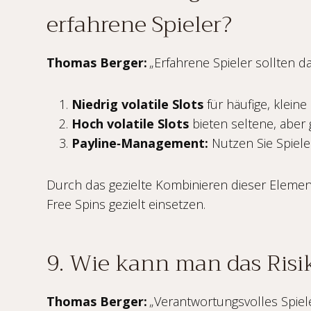
erfahrene Spieler?
Thomas Berger:
„Erfahrene Spieler sollten d
Niedrig volatile Slots
für häufige, kleine 
Hoch volatile Slots
bieten seltene, aber g
Payline‑Management:
Nutzen Sie Spiele 
Durch das gezielte Kombinieren dieser Eleme
Free Spins gezielt einsetzen.
9. Wie kann man das Risi
Thomas Berger:
„Verantwortungsvolles Spielen