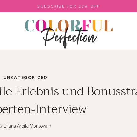
SUBSCRIBE FOR 20% OFF
UNCATEGORIZED
e Erlebnis und Bonusstr
erten‑Interview
By
Liliana Ardila Montoya