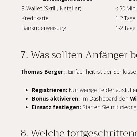
E‑Wallet (Skrill, Neteller)
≤ 30 Min
Kreditkarte
1‑2 Tage
Banküberweisung
1‑2 Tage
7. Was sollten Anfänger 
Thomas Berger:
„Einfachheit ist der Schlüssel
Registrieren:
Nur wenige Felder ausfüllen,
Bonus aktivieren:
Im Dashboard den
Wi
Einsatz festlegen:
Starten Sie mit niedri
8. Welche fortgeschritten