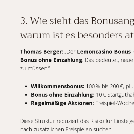
3. Wie sieht das Bonusan
warum ist es besonders at
Thomas Berger:
„Der
Lemoncasino Bonus
k
Bonus ohne Einzahlung
. Das bedeutet, neue
zu müssen.“
Willkommensbonus:
100 % bis 200 €, plu
Bonus ohne Einzahlung:
10 € Startgutha
Regelmäßige Aktionen:
Freispiel‑Woch
Diese Struktur reduziert das Risiko für Einsteig
nach zusätzlichen Freispielen suchen.