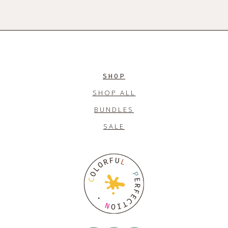
SHOP
SHOP ALL
BUNDLES
SALE