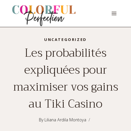
Skip
to
content
UNCATEGORIZED
Les probabilités
expliquées pour
maximiser vos gains
au Tiki Casino
By
Liliana Ardila Montoya