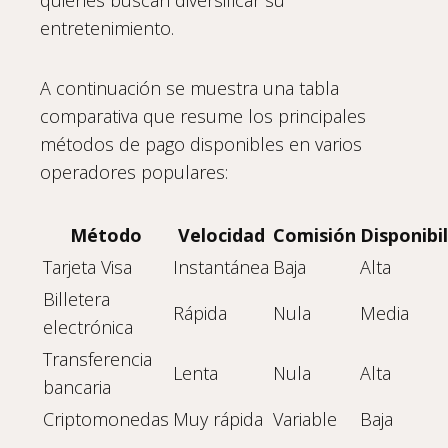
entretenimiento.
A continuación se muestra una tabla
comparativa que resume los principales
métodos de pago disponibles en varios
operadores populares:
Método
Velocidad
Comisión
Disponibi
Tarjeta Visa
Instantánea
Baja
Alta
Billetera
Rápida
Nula
Media
electrónica
Transferencia
Lenta
Nula
Alta
bancaria
Criptomonedas
Muy rápida
Variable
Baja