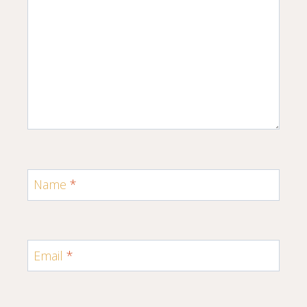
Name
*
Email
*