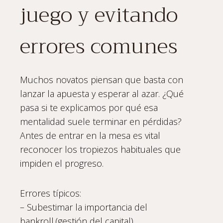
juego y evitando
errores comunes
Muchos novatos piensan que basta con
lanzar la apuesta y esperar al azar. ¿Qué
pasa si te explicamos por qué esa
mentalidad suele terminar en pérdidas?
Antes de entrar en la mesa es vital
reconocer los tropiezos habituales que
impiden el progreso.
Errores típicos:
– Subestimar la importancia del
bankroll (gestión del capital).