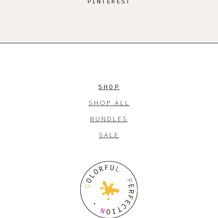
PINTEREST
SHOP
SHOP ALL
BUNDLES
SALE