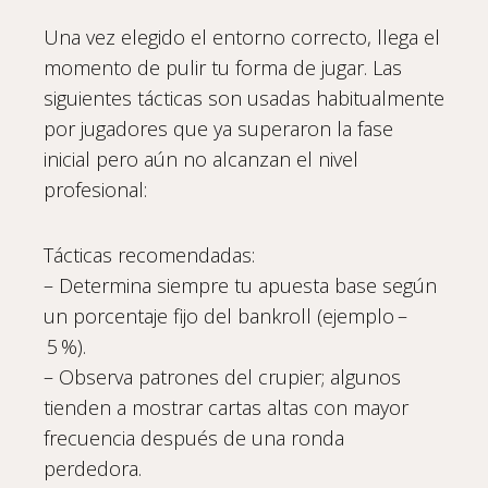
Una vez elegido el entorno correcto, llega el
momento de pulir tu forma de jugar. Las
siguientes tácticas son usadas habitualmente
por jugadores que ya superaron la fase
inicial pero aún no alcanzan el nivel
profesional:
Tácticas recomendadas:
– Determina siempre tu apuesta base según
un porcentaje fijo del bankroll (ejemplo –
5 %).
– Observa patrones del crupier; algunos
tienden a mostrar cartas altas con mayor
frecuencia después de una ronda
perdedora.