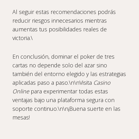
Al seguir estas recomendaciones podrás
reducir riesgos innecesarios mientras
aumentas tus posibilidades reales de
victoria.\
En conclusión, dominar el poker de tres
cartas no depende solo del azar sino
también del entorno elegido y las estrategias
aplicadas paso a paso.\n\nVisita
Casino
Online
para experimentar todas estas
ventajas bajo una plataforma segura con
soporte continuo.\n\n¡Buena suerte en las
mesas!