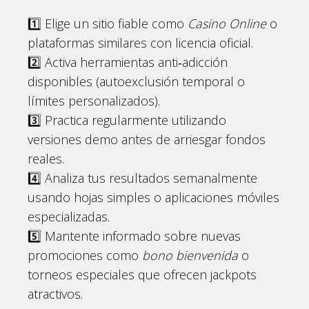
1️⃣ Elige un sitio fiable como
Casino Online
o
plataformas similares con licencia oficial.
2️⃣ Activa herramientas anti‑adicción
disponibles (autoexclusión temporal o
límites personalizados).
3️⃣ Practica regularmente utilizando
versiones demo antes de arriesgar fondos
reales.
4️⃣ Analiza tus resultados semanalmente
usando hojas simples o aplicaciones móviles
especializadas.
5️⃣ Mantente informado sobre nuevas
promociones como
bono bienvenida
o
torneos especiales que ofrecen jackpots
atractivos.