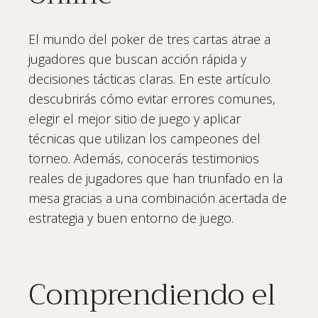
El mundo del poker de tres cartas atrae a
jugadores que buscan acción rápida y
decisiones tácticas claras. En este artículo
descubrirás cómo evitar errores comunes,
elegir el mejor sitio de juego y aplicar
técnicas que utilizan los campeones del
torneo. Además, conocerás testimonios
reales de jugadores que han triunfado en la
mesa gracias a una combinación acertada de
estrategia y buen entorno de juego.
Comprendiendo el