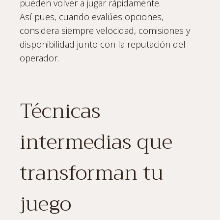
pueden volver a jugar rápidamente.
Así pues, cuando evalúes opciones,
considera siempre velocidad, comisiones y
disponibilidad junto con la reputación del
operador.
Técnicas
intermedias que
transforman tu
juego